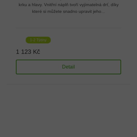
krku a hlavy. Vnitřní náplň tvoří vyjímatelná drť, díky
které si můžete snadno upravit jeho...
1-2 Týdny
1 123 Kč
Detail