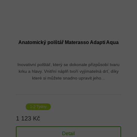
Anatomický polštář Materasso Adapti Aqua
Inovativní polštář, který se dokonale přizpůsobí tvaru
krku a hlavy. Vnitřní náplň tvoří vyjímatelná drť, díky
které si můžete snadno upravit jeho...
1-2 Týdny
1 123 Kč
Detail