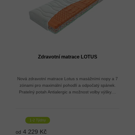
u
r
k
o
t
d
ů
u
k
t
ů
Zdravotní matrace LOTUS
Nová zdravotní matrace Lotus s masážními nopy a 7
zónami pro maximální pohodlí a odpočatý spánek.
Pratelný potah Antialergic a možnost volby výšky....
1-2 Týdny
4 229 Kč
od