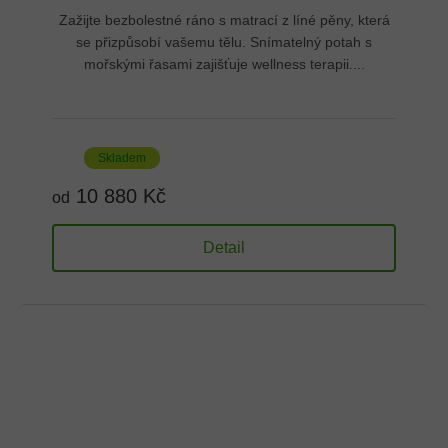
Zažijte bezbolestné ráno s matrací z líné pěny, která
se přizpůsobí vašemu tělu. Snímatelný potah s
mořskými řasami zajišťuje wellness terapii....
Skladem
10 880 Kč
od
Detail