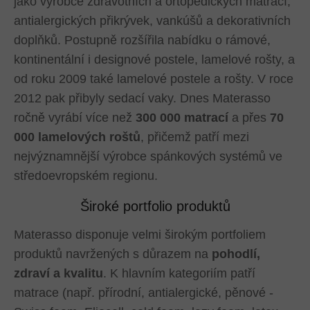
jako výrobce zdravotních a ortopedických matrací,
antialergických přikrývek, vankúšů a dekorativních
doplňků. Postupně rozšířila nabídku o rámové,
kontinentální i designové postele, lamelové rošty, a
od roku 2009 také lamelové postele a rošty. V roce
2012 pak přibyly sedací vaky. Dnes Materasso
ročně vyrábí více než
300 000 matrací
a přes
70
000 lamelových roštů
, přičemž patří mezi
nejvýznamnější výrobce spánkových systémů ve
středoevropském regionu.
Široké portfolio produktů
Materasso disponuje velmi širokým portfoliem
produktů navržených s důrazem na
pohodlí,
zdraví a kvalitu
. K hlavním kategoriím patří
matrace (např. přírodní, antialergické, pěnové -