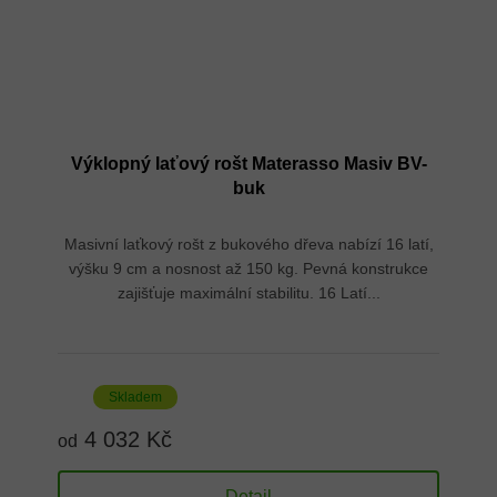
Výklopný laťový rošt Materasso Masiv BV-
buk
Masivní laťkový rošt z bukového dřeva nabízí 16 latí,
výšku 9 cm a nosnost až 150 kg. Pevná konstrukce
zajišťuje maximální stabilitu. 16 Latí...
Skladem
4 032 Kč
od
Detail