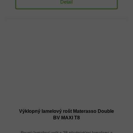
Detail
Výklopný lamelový rošt Materasso Double
BV MAXI T8
Pevný lamelový rošt s 28 předpjatými lamelami a