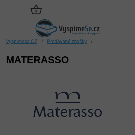
Přejít
na
NÁKUPNÍ
obsah
KOŠÍK
Vyspimese.CZ
/
Prodávané značky
/
MATERASSO