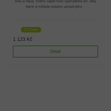
krku a hlavy. Vnitřní náplň tvoří vyjímatelná drť, díky
které si můžete snadno upravit jeho...
1-2 Týdny
1 123 Kč
Detail