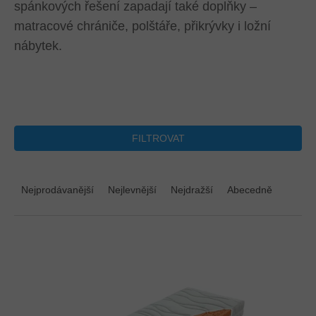
spánkových řešení zapadají také doplňky –
matracové chrániče, polštáře, přikrývky i ložní
nábytek.
FILTROVAT
Ř
a
Nejprodávanější
Nejlevnější
Nejdražší
Abecedně
z
e
n
V
í
ý
p
p
r
i
o
s
d
p