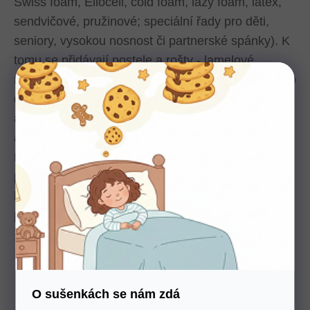
Swiss foam, Eliocell, cold foam, lazy foam, latex,
sendvičové, pružinové; speciální řady pro děti,
seniory, vysokou nosnost či partnerské spánky). K
tomu se přidávají postele a rošty - lamelové,
masivní, ručně či elektricky polohovatelné. Portfolio
doplňují ložní doplňky jako ortopedické polštáře,
antialergické přikrývky, chrániče matrací, toppery,
ale i nábytek - křesla, taburety či noční stolky.
Kolekce Materasso jsou rozčleněny podle stylu i
použití - Materasso, Exclusive, Ferreti a Hotel
kolekce - aby co nejlépe odpovídaly individuálním
preferencím, designu i provozním požadavkům.
Co Materasso nabízí?
Matrace Materasso
O sušenkách se nám zdá