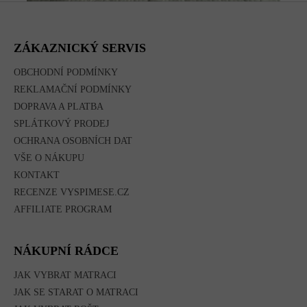
Z
Á
P
A
ZÁKAZNICKÝ SERVIS
T
Í
OBCHODNÍ PODMÍNKY
REKLAMAČNÍ PODMÍNKY
DOPRAVA A PLATBA
SPLÁTKOVÝ PRODEJ
OCHRANA OSOBNÍCH DAT
VŠE O NÁKUPU
KONTAKT
RECENZE VYSPIMESE.CZ
AFFILIATE PROGRAM
NÁKUPNÍ RÁDCE
JAK VYBRAT MATRACI
JAK SE STARAT O MATRACI