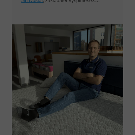
Jiří Dostál
, zakladatel Vyspimese.CZ