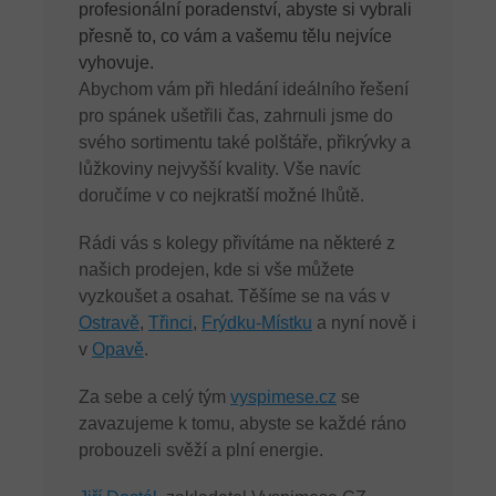
profesionální poradenství, abyste si vybrali
přesně to, co vám a vašemu tělu nejvíce
vyhovuje.
Abychom vám při hledání ideálního řešení
pro spánek ušetřili čas, zahrnuli jsme do
svého sortimentu také polštáře, přikrývky a
lůžkoviny nejvyšší kvality. Vše navíc
doručíme v co nejkratší možné lhůtě.
Rádi vás s kolegy přivítáme na některé z
našich prodejen, kde si vše můžete
vyzkoušet a osahat. Těšíme se na vás v
Ostravě
,
Třinci
,
Frýdku-Místku
a nyní nově i
v
Opavě
.
Za sebe a celý tým
vyspimese.cz
se
zavazujeme k tomu, abyste se každé ráno
probouzeli svěží a plní energie.