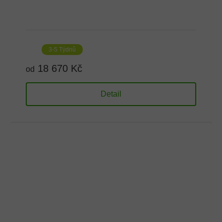
3-5 Týdnů
18 670 Kč
od
Detail