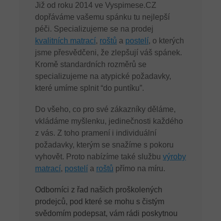
Již od roku 2014 ve Vyspimese.CZ
dopřáváme vašemu spánku tu nejlepší
péči. Specializujeme se na prodej
kvalitních matrací
,
roštů
a
postelí
, o kterých
jsme přesvědčeni, že zlepšují váš spánek.
Kromě standardních rozměrů se
specializujeme na atypické požadavky,
které umíme splnit “do puntíku”.
Do všeho, co pro své zákazníky děláme,
vkládáme myšlenku, jedinečnosti každého
z vás. Z toho pramení i individuální
požadavky, kterým se snažíme s pokoru
vyhovět. Proto nabízíme také službu
výroby
matrací
,
postelí
a
roštů
přímo na míru.
Odborníci z řad našich proškolených
prodejců, pod které se mohu s čistým
svědomím podepsat, vám rádi poskytnou