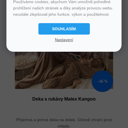
Používáme cookies, abychom Vám umožnili pohodlné
prohlížení našich stránek a díky analýze provozu webu
neustále zlepšovali jeho funkce, výkon a použitelnost.
SOUHLASÍM
Nastavení
–16 %
Deka s rukávy Matex Kangoo
Příjemná a jemná deka na dotek. Účinně chrání proti
chladu.