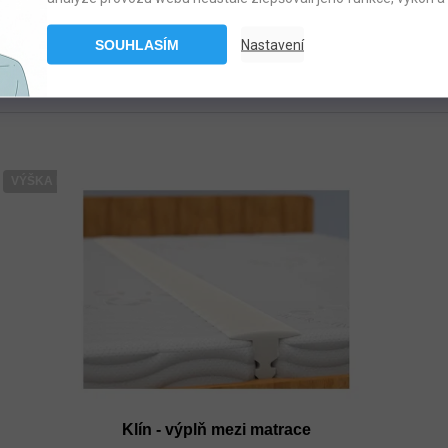
OTEVŘÍT FILTR
SOUHLASÍM
Nastavení
VÝŠKA MATRACE 25CM
Klín - výplň mezi matrace