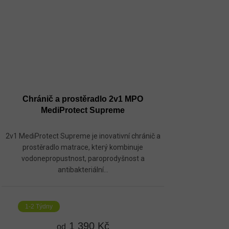
Chránič a prostěradlo 2v1 MPO
MediProtect Supreme
2v1 MediProtect Supreme je inovativní chránič a
prostěradlo matrace, který kombinuje
vodonepropustnost, paroprodyšnost a
antibakteriální...
1-2 Týdny
1 390 Kč
od