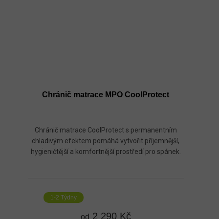
Chránič matrace MPO CoolProtect
Chránič matrace CoolProtect s permanentním
chladivým efektem pomáhá vytvořit příjemnější,
hygieničtější a komfortnější prostředí pro spánek.
1-2 Týdny
2 290 Kč
od