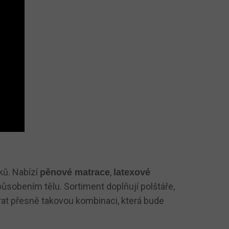
ků. Nabízí
,
pěnové matrace
latexové
působením tělu. Sortiment doplňují polštáře,
rat přesně takovou kombinaci, která bude