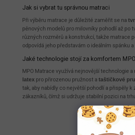
Jak si vybrat tu správnou matraci
Při výběru matrace je důležité zaměřit se na
tv
pěnových modelů pro milovníky pohodlí až po tv
různých rozměrů a konstrukcí, takže matrace pe
odpovídá jeho představám o ideálním spánku a 
Jaké technologie stojí za komfortem MP
MPO Matrace využívá nejnovější technologie a mat
pro přirozenou pružnost a
latex
taštičkové pr
tak, aby nabídly co největší pohodlí a přispěl
zákazníků, čímž si udržuje stabilní pozici na tr