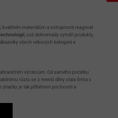
, kvalitním materiálům a schopnosti reagovat
, což dohromady vytváří produkty,
technologií
zákazníky všech věkových kategorií a
.
k zahraničním výrobcům. Od samého počátku
bilnímu růstu se z menší dílny stala firma s
e značky je tak příběhem poctivosti a