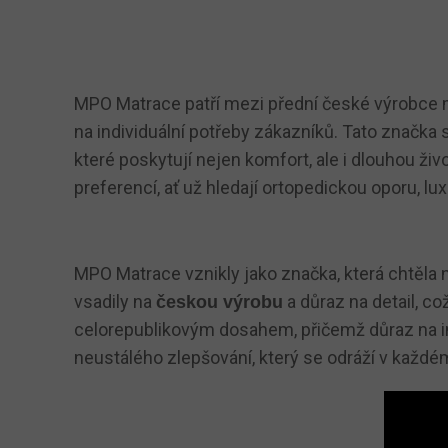
MPO Matrace patří mezi přední české výrobce ma
na individuální potřeby zákazníků. Tato značka 
které poskytují nejen komfort, ale i dlouhou ž
preferencí, ať už hledají ortopedickou oporu, l
MPO Matrace vznikly jako značka, která chtěl
vsadily na
a důraz na detail, c
českou výrobu
celorepublikovým dosahem, přičemž důraz na indi
neustálého zlepšování, který se odráží v každé