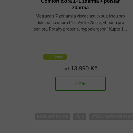
Comfort extra 1+1 zdarma + polštář
zdarma
Matrace s 7 zónami a viscoelastickou pěnou pro
dokonalou oporu těla. Výška 25 cm, vhodná pro
seniory. Potahy pratelné, hypoalergenní. Kupte 1,...
1-2 Týdny
13 990 Kč
od
Detail
NOSNOST 120 KG
TU-5
VÝŠKA MATRACE 12C