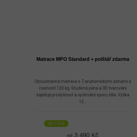
Matrace MPO Standard + polštář zdarma
Oboustranná matrace s 7 anatomickými zónami a
nosností 120 kg. Studená pěna a 3D tvarování
zajišťují prodyšnost a optimální oporu těla. Výška
12...
Do 7 Dnů
3 490 Kč
od