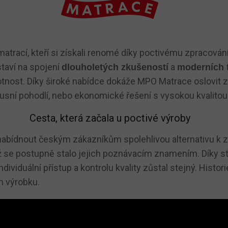
trací, kteří si získali renomé díky poctivému zpracování
staví na spojení
a
dlouholetých zkušeností
moderních 
ivotnost. Díky široké nabídce dokáže MPO Matrace oslovit 
uxusní pohodlí, nebo ekonomické řešení s vysokou kvalitou
Cesta, která začala u poctivé výroby
a nabídnout českým zákazníkům spolehlivou alternativu 
ož se postupně stalo jejich poznávacím znamením. Díky sta
viduální přístup a kontrolu kvality zůstal stejný. Histori
m výrobku.