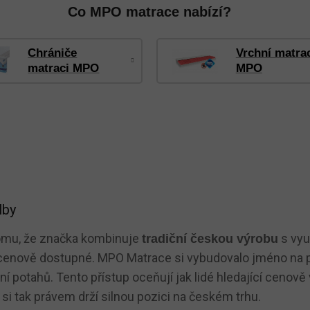
Co MPO matrace nabízí?
Chrániče
Vrchní matra
matraci MPO
MPO
lby
tomu, že značka kombinuje
s vyu
tradiční českou výrobu
cenově dostupné. MPO Matrace si vybudovalo jméno na poc
 potahů. Tento přístup oceňují jak lidé hledající cenově v
si tak právem drží silnou pozici na českém trhu.