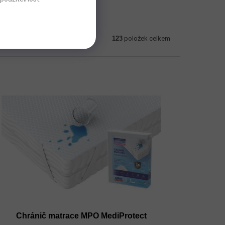
123
položek celkem
Chránič matrace MPO MediProtect