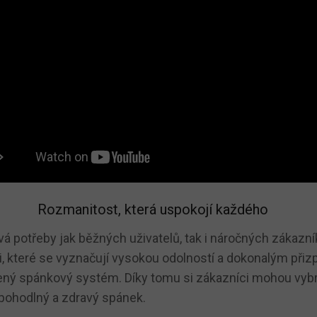
Rozmanitost, která uspokojí každého
á potřeby jak běžných uživatelů, tak i náročných zákazní
mi, které se vyznačují vysokou odolností a dokonalým přiz
celený spánkový systém. Díky tomu si zákazníci mohou vyb
 pohodlný a zdravý spánek.