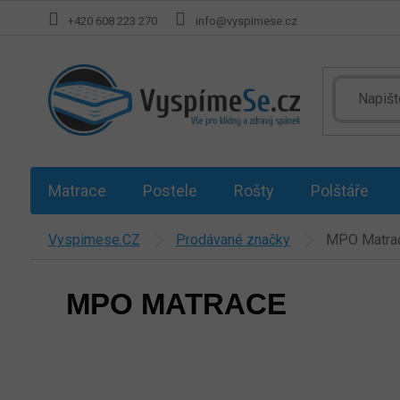
Přejít
+420 608 223 270
info@vyspimese.cz
na
obsah
Matrace
Postele
Rošty
Polštáře
Vyspimese.CZ
Prodávané značky
MPO Matra
MPO MATRACE