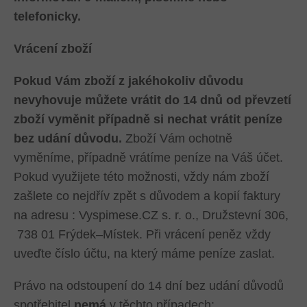
telefonicky.
Vrácení zboží
Pokud Vám zboží z jakéhokoliv důvodu
nevyhovuje můžete vrátit do 14 dnů od převzetí
zboží vyměnit případně si nechat vrátit peníze
bez udání důvodu.
Zboží Vám ochotně
vyměníme, případně vrátíme peníze na Váš účet.
Pokud využijete této možnosti, vždy nám zboží
zašlete co nejdřív zpět s důvodem a kopií faktury
na adresu : Vyspimese.CZ s. r. o., Družstevní 306,
738 01 Frýdek–Místek. Při vrácení peněz vždy
uveďte číslo účtu, na který máme peníze zaslat.
Právo na odstoupení do 14 dní bez udání důvodů
spotřebitel
nemá
v těchto případech: