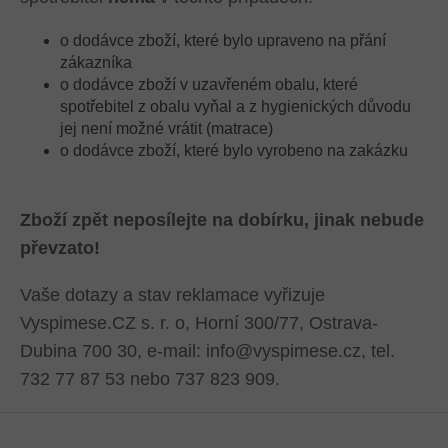
o dodávce zboží, které bylo upraveno na přání
zákazníka
o dodávce zboží v uzavřeném obalu, které
spotřebitel z obalu vyňal a z hygienických důvodu
jej není možné vrátit (matrace)
o dodávce zboží, které bylo vyrobeno na zakázku
Zboží zpět neposílejte na dobírku, jinak nebude
převzato!
Vaše dotazy a stav reklamace vyřizuje
Vyspimese.CZ s. r. o, Horní 300/77, Ostrava-
Dubina 700 30, e-mail: info@vyspimese.cz, tel.
732 77 87 53 nebo 737 823 909.
Z
Á