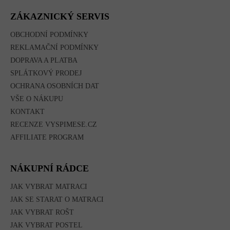
P
A
ZÁKAZNICKÝ SERVIS
T
Í
OBCHODNÍ PODMÍNKY
REKLAMAČNÍ PODMÍNKY
DOPRAVA A PLATBA
SPLÁTKOVÝ PRODEJ
OCHRANA OSOBNÍCH DAT
VŠE O NÁKUPU
KONTAKT
RECENZE VYSPIMESE.CZ
AFFILIATE PROGRAM
NÁKUPNÍ RÁDCE
JAK VYBRAT MATRACI
JAK SE STARAT O MATRACI
JAK VYBRAT ROŠT
JAK VYBRAT POSTEL