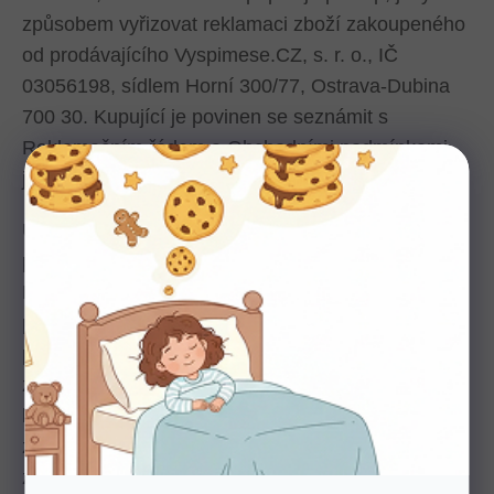
způsobem vyřizovat reklamaci zboží zakoupeného
od prodávajícího Vyspimese.CZ, s. r. o., IČ
03056198, sídlem Horní 300/77, Ostrava-Dubina
700 30. Kupující je povinen se seznámit s
Reklamačním řádem a Obchodními podmínkami
ještě před objednáním zboží.
Uzavřením kupní smlouvy a převzetím zboží od
prodávajícího kupující souhlasí s tímto
Reklamačním řádem a Obchodními
podmínkami.
Práva z vad
na všechny nabízené
produkty jsou 2 roky (pokud není uvedeno jinak) a
začíná běžet převzetím produktu
kupujícím. Vyřizování případné reklamace z titulu
zákonné odpovědnosti za vady námi dodaného
zboží se řídí příslušnými ustanoveními