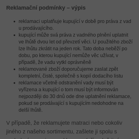
Reklamační podmínky – výpis
reklamaci uplatňuje kupující v době pro práva z vad
u prodávajícího.
kupující může svá práva z vadného plnění uplatnit
ve lhůtě dvou let od převzetí věci. U použitého zboží
lze lhůtu zkrátit na jeden rok. Tato doba neběží po
dobu, po kterou kupující nemůže věc užívat, v
případě, že vadu vytkl oprávněně
reklamované zboží doporučujeme zaslat zpět
kompletní, čisté, společně s kopií dodacího listu
reklamace včetně odstranění vady musí být
vyřízena a kupující o tom musí být informován
nejpozději do 30 dnů ode dne uplatnění reklamace,
pokud se prodávající s kupujícím nedohodne na
delší lhůtě.
V případě, že reklamujete matraci nebo cokoliv
jiného z našeho sortimentu, zašlete ji spolu s