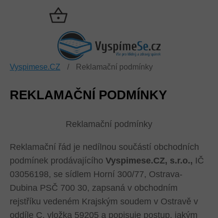
Přejít
na
NÁKUPNÍ
obsah
KOŠÍK
Vyspimese.CZ
/
Reklamační podmínky
REKLAMAČNÍ PODMÍNKY
Reklamační podmínky
Reklamační řád je nedílnou součástí obchodních
podmínek prodávajícího
Vyspimese.CZ, s.r.o.,
IČ
03056198, se sídlem Horní 300/77, Ostrava-
Dubina PSČ 700 30, zapsaná v obchodním
rejstříku vedeném Krajským soudem v Ostravě v
oddíle C, vložka 59205 a popisuje postup, jakým