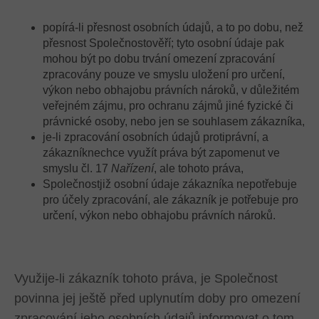
popírá-li přesnost osobních údajů, a to po dobu, než
přesnost Společnostověří; tyto osobní údaje pak
mohou být po dobu trvání omezení zpracování
zpracovány pouze ve smyslu uložení pro určení,
výkon nebo obhajobu právních nároků, v důležitém
veřejném zájmu, pro ochranu zájmů jiné fyzické či
právnické osoby, nebo jen se souhlasem zákazníka,
je-li zpracování osobních údajů protiprávní, a
zákazníknechce využít práva být zapomenut ve
smyslu čl. 17
Nařízení
, ale tohoto práva,
Společnostjiž osobní údaje zákazníka nepotřebuje
pro účely zpracování, ale zákazník je potřebuje pro
určení, výkon nebo obhajobu právních nároků.
Využije-li zákazník tohoto práva, je Společnost
povinna jej ještě před uplynutím doby pro omezení
zpracování jeho osobních údajů informovat o tom,