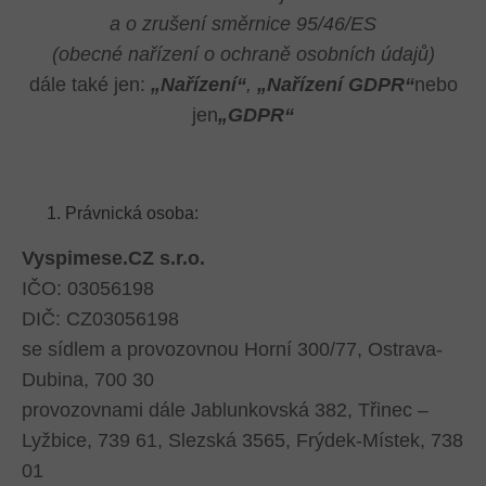
a o zrušení směrnice 95/46/ES
(obecné nařízení o ochraně osobních údajů)
dále také jen:
„Nařízení“
,
„Nařízení GDPR“
nebo
jen
„GDPR“
Právnická osoba:
Vyspimese.CZ s.r.o.
IČO: 03056198
DIČ: CZ03056198
se sídlem a provozovnou Horní 300/77, Ostrava-
Dubina, 700 30
provozovnami dále Jablunkovská 382, Třinec –
Lyžbice, 739 61, Slezská 3565, Frýdek-Místek, 738
01