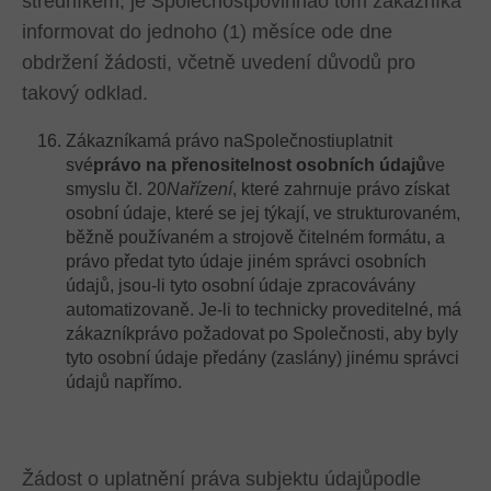
středníkem, je Společnostpovinnao tom zákazníka
informovat do jednoho (1) měsíce ode dne
obdržení žádosti, včetně uvedení důvodů pro
takový odklad.
Zákazníkamá právo naSpolečnostiuplatnit
své
právo na přenositelnost osobních údajů
ve
smyslu čl. 20
Nařízení
, které zahrnuje právo získat
osobní údaje, které se jej týkají, ve strukturovaném,
běžně používaném a strojově čitelném formátu, a
právo předat tyto údaje jiném správci osobních
údajů, jsou-li tyto osobní údaje zpracovávány
automatizovaně. Je-li to technicky proveditelné, má
zákazníkprávo požadovat po Společnosti, aby byly
tyto osobní údaje předány (zaslány) jinému správci
údajů napřímo.
Žádost o uplatnění práva subjektu údajůpodle