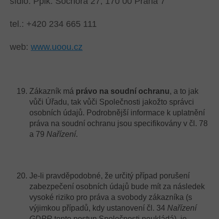
sídlo: Pplk. Sochora 27, 170 00 Praha 7
tel.: +420 234 665 111
web:
www.uoou.cz
Zákazník má
právo na soudní ochranu
, a to jak
vůči Úřadu, tak vůči Společnosti jakožto správci
osobních údajů. Podrobnější informace k uplatnění
práva na soudní ochranu jsou specifikovány v čl. 78
a 79
Nařízení
.
Je-li pravděpodobné, že určitý případ porušení
zabezpečení osobních údajů bude mít za následek
vysoké riziko pro práva a svobody zákazníka (s
výjimkou případů, kdy ustanovení čl. 34
Nařízení
GDPR
tento postup Společnosti neukládá), je