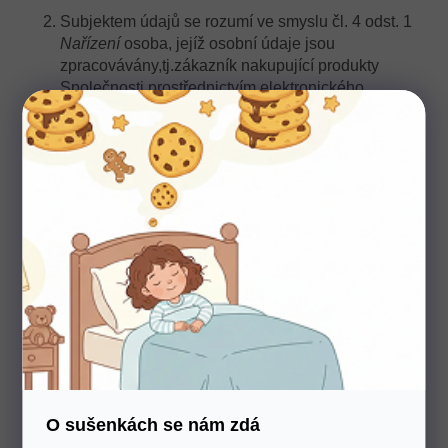
Subjektem údajů se rozumí ve smyslu čl. 4 odst. 1
Nařízení
osoba, jejíž osobní údaje jsou
zpracovávány,tj.zákazník nakupující produkty
Společnosti prostřednictvím elektronického
obchodu (e-shopu), elektronickou poštou (e-
mailem), telefonicky či osobně na provozovně
Společnosti (dále také jen: „
zákazník
“).
Společnostzpracovávánásledující osobní
údajezákazníků:
titul, jméno a příjmení,
IČO,
DIČ,
kontaktní adresa,
O sušenkách se nám zdá
dodací adresa,