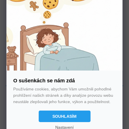
Zvolte si
libovolný typ
1
Vyberte si jakoukoliv
postel z naši nabídky,
která se vám líbí.
O sušenkách se nám zdá
Používáme cookies, abychom Vám umožnili pohodlné
prohlížení našich stránek a díky analýze provozu webu
neustále zlepšovali jeho funkce, výkon a použitelnost.
Stanovte
SOUHLASÍM
rozměr
Nastavení