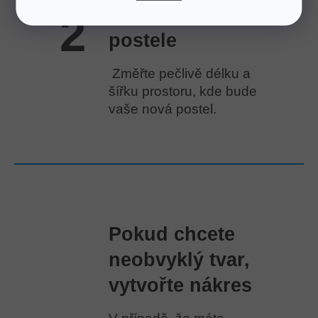
požadované
2
postele
Změřte pečlivě délku a
šířku prostoru, kde bude
vaše nová postel.
Pokud chcete
neobvyklý tvar,
vytvořte nákres