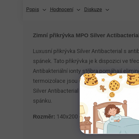
Popis
Hodnocení
Diskuze
Zimní přikrývka MPO Silver Actibacteria
Luxusní přikrývka Silver Antibacterial s ant
spánek. Tato přikrývka je k dispozici ve tř
Antibakteriální ionty stříbra pomáhají elim
termoizolace jsou dosaženy díky inovativní
Silver Antibacterial spojuje luxus s modern
spánku.
140x200 cm
Rozměr: