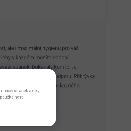
ort, ale i maximální hygienu pro váš
potřeby v každém ročním období.
a svěží spánek. Dokonalý komfort a
 a poskytuje optimální podporu. Přikrývka
cit čistoty a bezpečí během každého
našich stránek a díky
použitelnost.