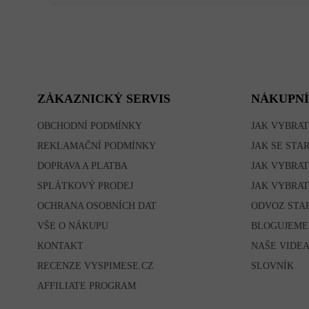
Z
Á
P
A
T
ZÁKAZNICKÝ SERVIS
NÁKUPNÍ
Í
OBCHODNÍ PODMÍNKY
JAK VYBRAT
REKLAMAČNÍ PODMÍNKY
JAK SE STA
DOPRAVA A PLATBA
JAK VYBRAT
SPLÁTKOVÝ PRODEJ
JAK VYBRAT
OCHRANA OSOBNÍCH DAT
ODVOZ STA
VŠE O NÁKUPU
BLOGUJEME
KONTAKT
NAŠE VIDE
RECENZE VYSPIMESE.CZ
SLOVNÍK
AFFILIATE PROGRAM