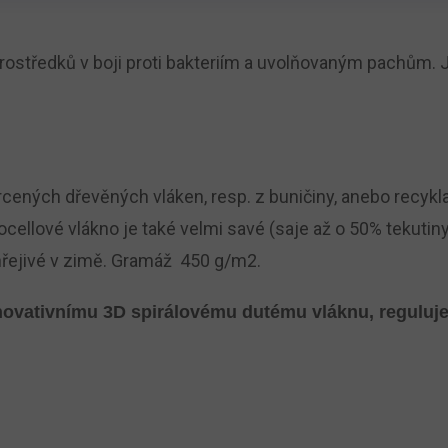
prostředků v boji proti bakteriím a uvolňovaným pachům. J
ených dřevěných vláken, resp. z buničiny, anebo recyklací 
Lyocellové vlákno je také velmi savé (saje až o 50% tekut
 hřejivé v zimě. Gramáž
450 g/m2.
novativnímu 3D spirálovému dutému vláknu, reguluje 