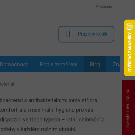
Přihlášení
NÁKUPNÍ
Prázdný košík
KOŠÍK
Domácnost
Podle zaměření
Blog
Značky
cterial
Získejte slevu 100 Kč
ibacterial s antibakteriálními ionty stříbra
komfort, ale i maximální hygienu pro váš
dispozici ve třech typech – letní, celoroční a
 potřeby v každém ročním období.