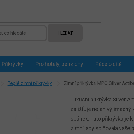
HLEDAT
Přikrývky
Pro hotely, penziony
Péče o dítě
Teplé zimní přikrývky
Zimní přikrývka MPO Silver Actiba
Luxusní přikrývka Silver Ant
zajišťuje nejen výjimečný 
spánek. Tato přikrývka je k 
zimní, aby splňovala vaše