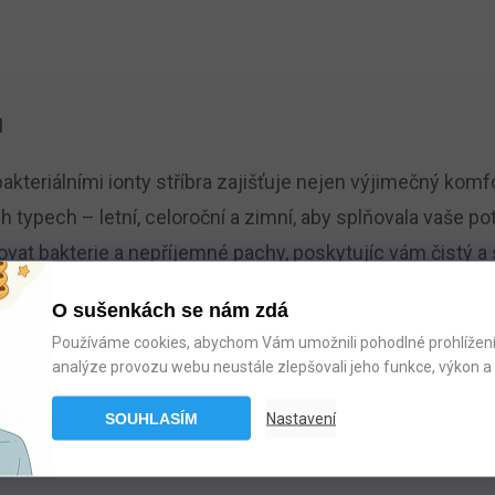
l
ibakteriálními ionty stříbra zajišťuje nejen výjimečný komf
ech typech – letní, celoroční a zimní, aby splňovala vaše 
inovat bakterie a nepříjemné pachy, poskytujíc vám čistý 
mu 3D spirálovému dutému vláknu, které reguluje teplotu
O sušenkách se nám zdá
ími technologiemi, nabízí vám tak nejen pohodlí, ale i po
Používáme cookies, abychom Vám umožnili pohodlné prohlížení 
analýze provozu webu neustále zlepšovali jeho funkce, výkon a 
SOUHLASÍM
Nastavení