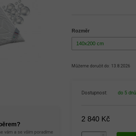
Rozměr
Můžeme doručit do:
13.8.2026
do 5 dn
2 840 Kč
ýběrem?
Měrná
me vám a se vším poradíme
cena: