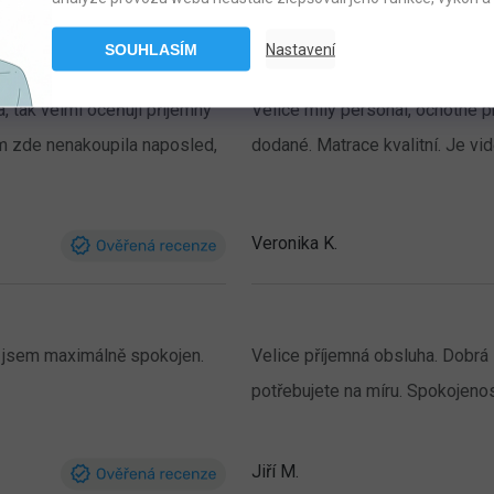
SOUHLASÍM
Nastavení
, tak velmi oceňuji příjemný
Velice milý personál, ochotné 
em zde nenakoupila naposled,
dodané. Matrace kvalitní. Je vi
Veronika K.
i, jsem maximálně spokojen.
Velice příjemná obsluha.
Dobrá 
potřebujete na míru.
Spokojenos
Jiří M.