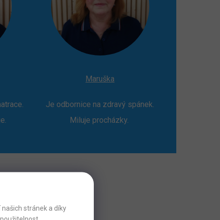
Maruška
atrace.
Je odbornice na zdravý spánek.
je.
Miluje procházky.
našich stránek a díky
použitelnost.