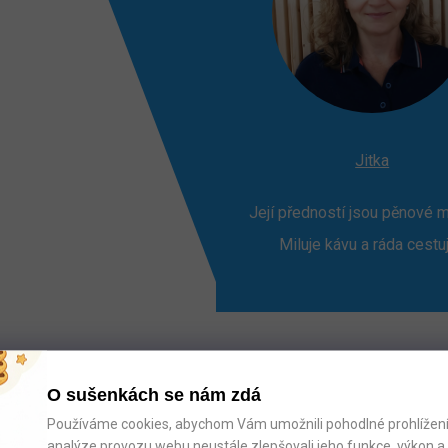
Jitka
Její předností jsou pěnové m
Miluje kávu a ráda cestu
O sušenkách se nám zdá
Používáme cookies, abychom Vám umožnili pohodlné prohlížení 
analýze provozu webu neustále zlepšovali jeho funkce, výkon a 