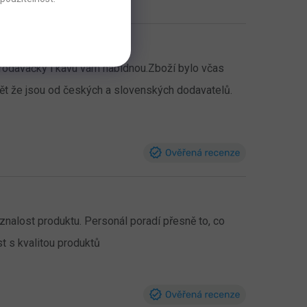
prodavačky i kávu vám nabídnou.Zboží bylo včas
dět že jsou od českých a slovenských dodavatelů.
znalost produktu.
Personál poradí přesně to, co
t s kvalitou produktů