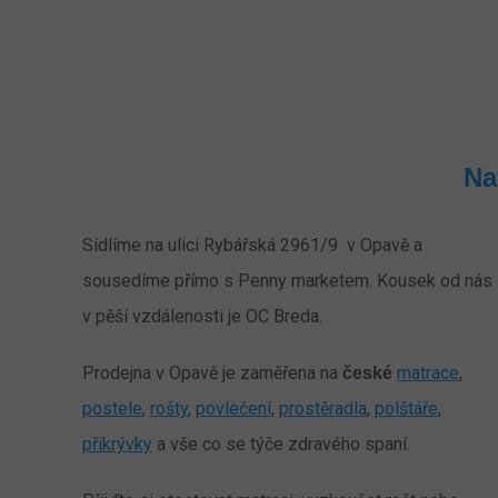
Na
Sídlíme na ulici Rybářská 2961/9 v Opavě a
sousedíme přímo s Penny marketem. Kousek od nás
v pěší vzdálenosti je OC Breda.
Prodejna v Opavě je zaměřena na
matrace
,
české
postele
,
rošty
,
povlečení
,
prostěradla
,
polštáře
,
přikrývky
a vše co se týče zdravého spaní.