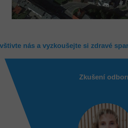
vštivte nás a vyzkoušejte si zdravé spa
Zkušení odbor