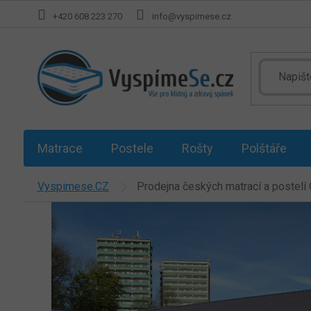
Přejít
+420 608 223 270
info@vyspimese.cz
na
obsah
Matrace
Postele
Rošty
Polštáře
Vyspimese.CZ
Prodejna českých matrací a postelí