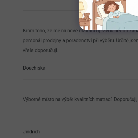
Krom toho, že mě na nové matraci opravdu nebolí záda
personál prodejny a poradenství při výběru. Určitě js
vřele doporučuji.
Douchiska
Výborné místo na výběr kvalitních matrací. Doporučuj
Jindřich