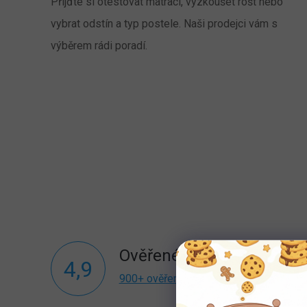
Přijďte si otestovat matraci, vyzkoušet rošt nebo
vybrat odstín a typ postele. Naši prodejci vám s
výběrem rádi poradí.
Ověřené recenze
4,9
900+ ověřených recenzí