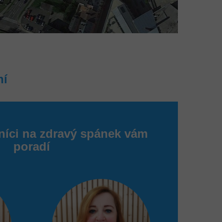
ní
níci na zdravý spánek vám
poradí