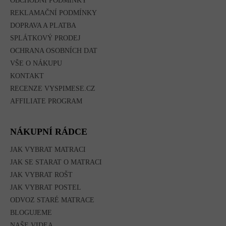
Í
OBCHODNÍ PODMÍNKY
REKLAMAČNÍ PODMÍNKY
DOPRAVA A PLATBA
SPLÁTKOVÝ PRODEJ
OCHRANA OSOBNÍCH DAT
VŠE O NÁKUPU
KONTAKT
RECENZE VYSPIMESE.CZ
AFFILIATE PROGRAM
NÁKUPNÍ RÁDCE
JAK VYBRAT MATRACI
JAK SE STARAT O MATRACI
JAK VYBRAT ROŠT
JAK VYBRAT POSTEL
ODVOZ STARÉ MATRACE
BLOGUJEME
NAŠE VIDEA