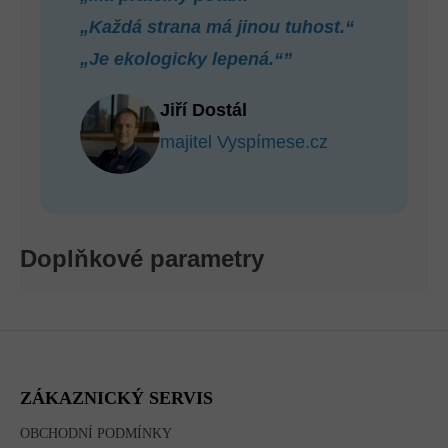
„Každá strana má jinou tuhost.“
„Je ekologicky lepená.“”
Jiří Dostál
majitel Vyspímese.cz
Doplňkové parametry
Z
Á
P
A
ZÁKAZNICKÝ SERVIS
T
Í
OBCHODNÍ PODMÍNKY