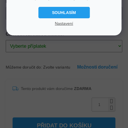
Rozměr
SOUHLASÍM
Nastavení
Chci odvézt starou matraci
Možnosti doručení
Můžeme doručit do:
Zvolte variantu
Tento produkt vám doručíme
ZDARMA
PŘIDAT DO KOŠÍKU