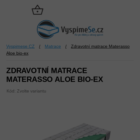
Přejít
na
NÁKUPNÍ
obsah
KOŠÍK
Vyspimese.CZ
/
Matrace
/
Zdravotní matrace Materasso
Aloe bio-ex
ZDRAVOTNÍ MATRACE
MATERASSO ALOE BIO-EX
Kód:
Zvolte variantu