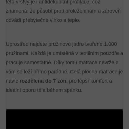
této vrstvy je i antidekubitní profilace, což
znamená, že působí proti proleženinám a zároveň
odvádí přebytečné vlhko a teplo.
Uprostřed najdete pružinové jádro tvořené 1.000
pružinami. Každá je umístěná v textilním pouzdře a
pracuje samostatně. Díky tomu matrace nevrže a
vám se leží přímo parádně. Celá plocha matrace je
navíc
rozdělena do 7 zón
, pro lepší komfort a
ideální oporu těla během spánku.