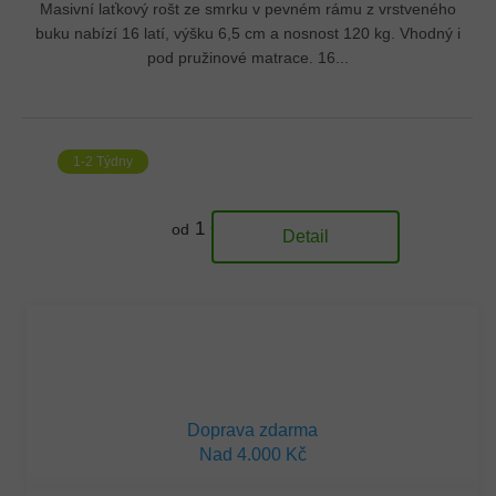
Masivní laťkový rošt ze smrku v pevném rámu z vrstveného
buku nabízí 16 latí, výšku 6,5 cm a nosnost 120 kg. Vhodný i
pod pružinové matrace. 16...
1-2 Týdny
1 616 Kč
od
Detail
Doprava zdarma
Nad 4.000 Kč