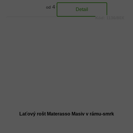
4 070 Kč
od
Detail
Kód:
1136/80X
Laťový rošt Materasso Masiv v rámu-smrk