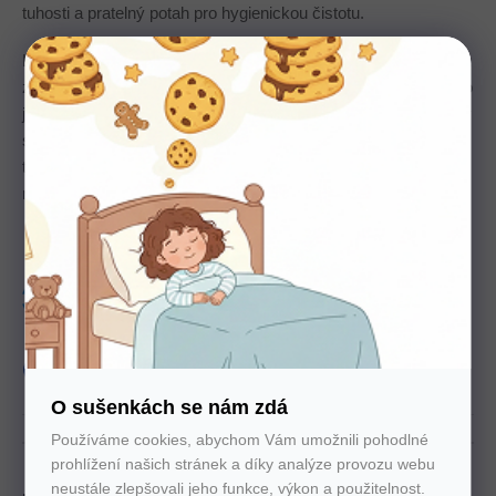
tuhosti a pratelný potah pro hygienickou čistotu.
Luxusní taštičková matrace, která poskytuje individuální oporu
zvlášť v oblasti hlavy, ramen, trupu, boků a noh. Taškové jádro
je tvořeno z 1000 ks taštičkových pružin, které jsou uloženy v
samostatných sáčcích z netkané textílie, nezávisle podpírají
tělo a umožňují velmi dobře kopírovat a podporují dokonalé
rozložení hmotnosti.
Tuhost
3-4
Nosnost
140 Kg
Výška
25 cm
Zdarma
Doprava
produkt
Slovenský
O sušenkách se nám zdá
Používáme cookies, abychom Vám umožnili pohodlné
prohlížení našich stránek a díky analýze provozu webu
neustále zlepšovali jeho funkce, výkon a použitelnost.