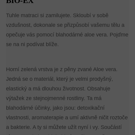
BIO-EX
Tuhle matraci si zamilujete. Skloubí v sobě
vzdušnost, dokonale se přizpůsobí vašemu tělu a
opečuje vás pomocí blahodárné aloe vera. Pojďme
se na ni podívat blíže.
Horní zelená vrstva je z pěny zvané Aloe vera.
Jedná se o materiál, který je velmi prodyšný,
elastický a má dlouhou životnost. Obsahuje
výtažek ze stejnojmenné rostliny. Ta má
blahodárné účinky, jako jsou: detoxikační
vlastnosti, aromaterapie a umí aktivně ničit roztoče
a bakterie. A ty si můžete užít nyní i vy. Součástí