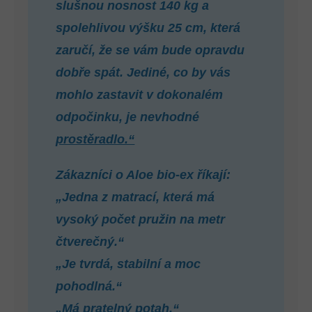
slušnou nosnost 140 kg a
spolehlivou výšku 25 cm, která
zaručí, že se vám bude opravdu
dobře spát. Jediné, co by vás
mohlo zastavit v dokonalém
odpočinku, je nevhodné
prostěradlo.“
Zákazníci o Aloe bio-ex říkají:
„Jedna z matrací, která má
vysoký počet pružin na metr
čtverečný.“
„Je tvrdá, stabilní a moc
pohodlná.“
„Má pratelný potah.“