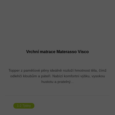
Vrchní matrace Materasso Visco
Topper z paměťové pěny ideálně rozloží hmotnost těla, čímž
odlehčí kloubům a páteři. Nabízí komfortní výšku, vysokou
hustotu a pratelný...
1-2 Týdny