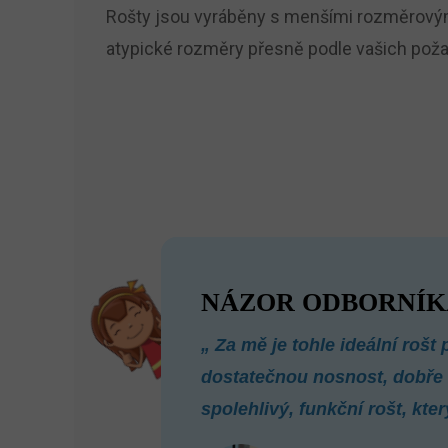
Rošty jsou vyráběny s menšími rozměrovými
atypické rozměry přesně podle vašich poža
NÁZOR ODBORNÍK
„
Za mě je tohle ideální ro
dostatečnou nosnost, dobře ř
spolehlivý, funkční rošt, k