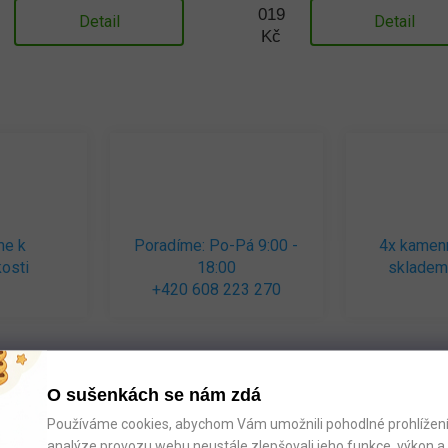
019
Detail
Detail
Kč
me k
Poradíme: Po-Pá 9:00 -
4x kamen
osti
18:00
skladem
+420 608 223 270
O sušenkách se nám zdá
Používáme cookies, abychom Vám umožnili pohodlné prohlížení 
analýze provozu webu neustále zlepšovali jeho funkce, výkon a 