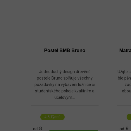
Postel BMB Bruno
Matr
Jednoduchý design dřevěné
Užijte 
postele Bruno splňuje všechny
bio pěn
požadavky na vybavení ložnice či
zád
studentského pokoje kvalitním a
obou
účelovým...
4-5 Týdnů
8
9
od
od