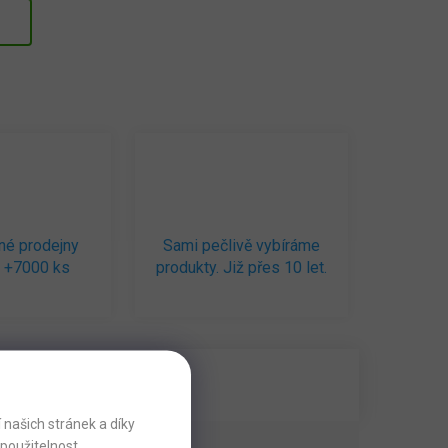
né prodejny
Sami pečlivě vybíráme
 +7000 ks
produkty. Již přes 10 let.
našich stránek a díky
použitelnost.