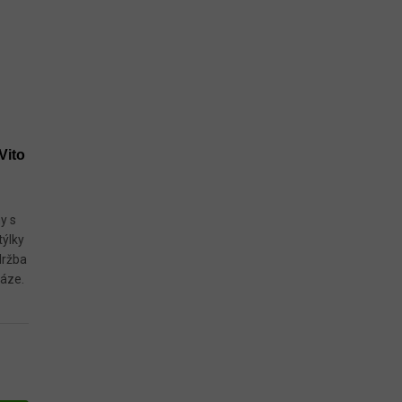
Vito
y s
týlky
držba
áze.