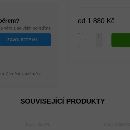
od
1 880 Kč
ýběrem?
me vám a se vším poradíme
Měrná
cena:
a. Záruční i pozáruční
SOUVISEJÍCÍ PRODUKTY
Kód:
45/UPL
Kód:
118637/