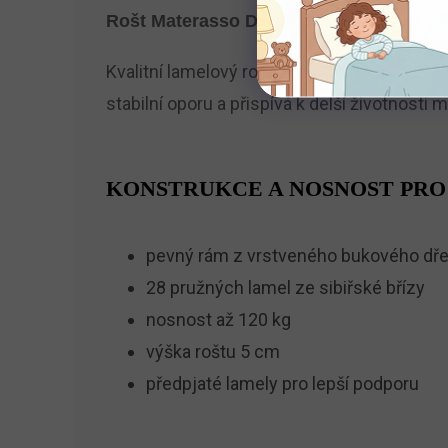
Rošt Materasso Double T5
Kvalitní lamelový rošt je ideálním základe
stabilní oporu a přispívá k delší životnosti 
KONSTRUKCE A NOSNOST PRO
pevný rám z vrstveného bukového dř
28 pružných lamel ze sibiřské břízy
nosnost až 120 kg
výška roštu 5 cm
předpjaté lamely pro lepší podporu