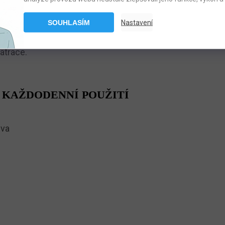
SOUHLASÍM
Nastavení
m pro zdravý a pohodlný spánek. Díky kombinaci odolných 
matrace.
 KAŽDODENNÍ POUŽITÍ
eva