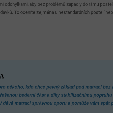
 odchylkami, aby bez problémů zapadly do rámu postele.
davků. To oceníte zejména u nestandardních postelí nebo
A
št pro někoho, kdo chce pevný základ pod matraci be
ešenou bederní část a díky stabilizačnímu popruhu vy
terý dává matraci správnou oporu a pomůže vám spát 