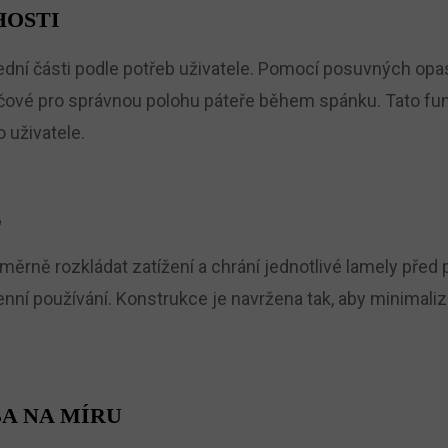
HOSTI
dní části podle potřeb uživatele. Pomocí posuvných opas
 klíčové pro správnou polohu páteře během spánku. Tato 
 uživatele.
L
ěrně rozkládat zatížení a chrání jednotlivé lamely před 
nní používání. Konstrukce je navržena tak, aby minimaliz
A NA MÍRU