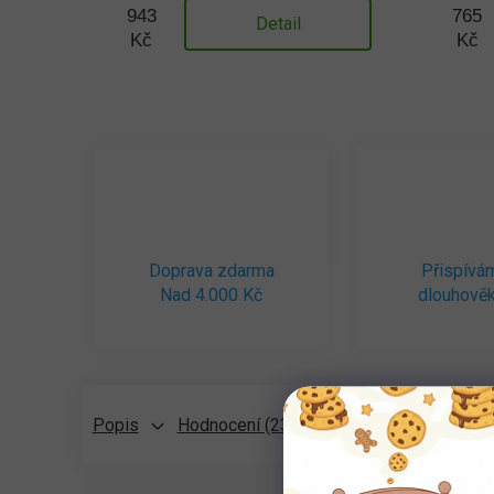
943
765
Detail
Kč
Kč
Doprava zdarma
Přispívá
Nad 4.000 Kč
dlouhověk
Popis
Hodnocení (23)
Diskuze