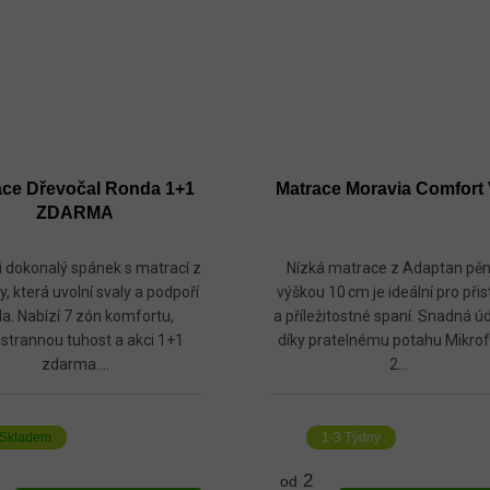
ace Dřevočal Ronda 1+1
Matrace Moravia Comfort 
ZDARMA
si dokonalý spánek s matrací z
Nízká matrace z Adaptan pěn
y, která uvolní svaly a podpoří
výškou 10 cm je ideální pro přis
a. Nabízí 7 zón komfortu,
a příležitostné spaní. Snadná ú
strannou tuhost a akci 1+1
díky pratelnému potahu Mikrof
zdarma....
2...
Skladem
1-3 Týdny
2
od