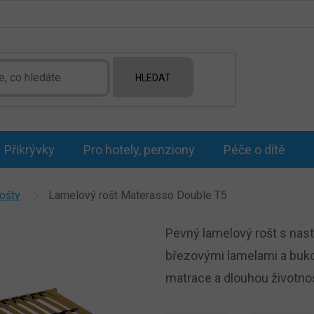
HLEDAT
Přikrývky
Pro hotely, penziony
Péče o dítě
ošty
Lamelový rošt Materasso Double T5
Pevný lamelový rošt s nast
březovými lamelami a buko
matrace a dlouhou životno