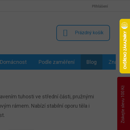
Přihlášení
NÁKUPNÍ
Prázdný košík
KOŠÍK
Domácnost
Podle zaměření
Blog
Značky
Získejte slevu 100 Kč
avením tuhosti ve střední části, pružnými
vým rámem. Nabízí stabilní oporu těla i
st.