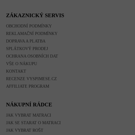
Á
P
A
ZÁKAZNICKÝ SERVIS
T
Í
OBCHODNÍ PODMÍNKY
REKLAMAČNÍ PODMÍNKY
DOPRAVA A PLATBA
SPLÁTKOVÝ PRODEJ
OCHRANA OSOBNÍCH DAT
VŠE O NÁKUPU
KONTAKT
RECENZE VYSPIMESE.CZ
AFFILIATE PROGRAM
NÁKUPNÍ RÁDCE
JAK VYBRAT MATRACI
JAK SE STARAT O MATRACI
JAK VYBRAT ROŠT