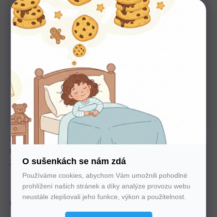
poradíme
U nás nakupujte bez starostí
Autorizovaný prodejce všech značek. 100%
záruka. Záruční i pozáruční servis.
Kvalitní lamelový rošt s vysokou nosností, nastavitelnou
tuhostí ve střední části a pevnou bukovou konstrukcí.
O sušenkách se nám zdá
Zajišťuje stabilní oporu a delší životnost matrace.
Používáme cookies, abychom Vám umožnili pohodlné
prohlížení našich stránek a díky analýze provozu webu
Lamely
28
Nosnost
150 Kg
neustále zlepšovali jeho funkce, výkon a použitelnost.
produkt
Slovenský