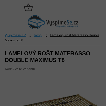
Přejít
na
NÁKUPNÍ
obsah
KOŠÍK
Vyspimese.CZ
/
Rošty
/
Lamelový rošt Materasso Double
Maximus T8
LAMELOVÝ ROŠT MATERASSO
DOUBLE MAXIMUS T8
Kód:
Zvolte variantu