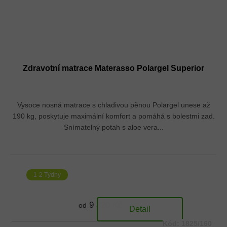
Zdravotní matrace Materasso Polargel Superior
Vysoce nosná matrace s chladivou pěnou Polargel unese až
190 kg, poskytuje maximální komfort a pomáhá s bolestmi zad.
Snímatelný potah s aloe vera...
1-2 Týdny
9 320 Kč
od
Detail
Kód:
1825/160