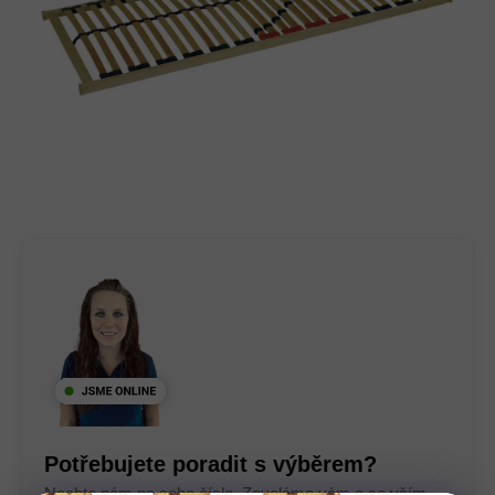
Potřebujete poradit s výběrem?
Nechte nám na sebe číslo. Zavoláme vám a se vším