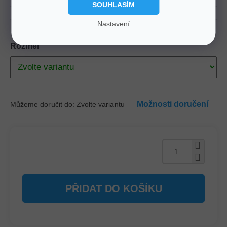
SOUHLASÍM
Nastavení
Rozměr
Možnosti doručení
Můžeme doručit do:
Zvolte variantu
PŘIDAT DO KOŠÍKU