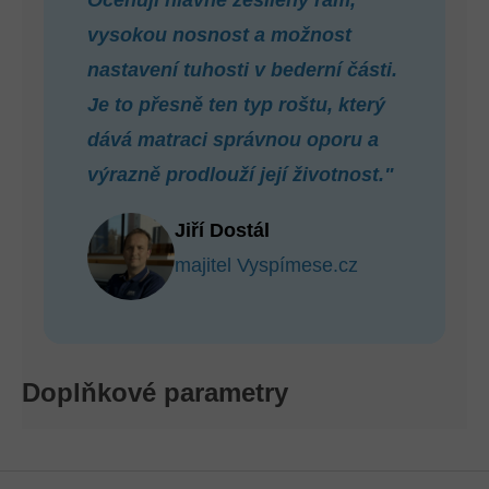
Oceňuji hlavně zesílený rám,
vysokou nosnost a možnost
nastavení tuhosti v bederní části.
Je to přesně ten typ roštu, který
dává matraci správnou oporu a
výrazně prodlouží její životnost."
Jiří Dostál
majitel Vyspímese.cz
Doplňkové parametry
Z