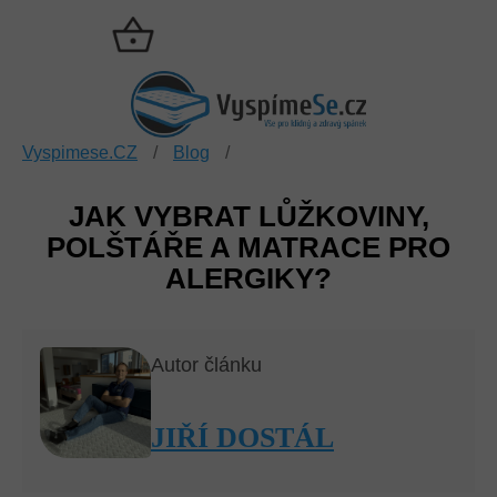
Přejít
na
NÁKUPNÍ
obsah
KOŠÍK
Vyspimese.CZ
/
Blog
/
JAK VYBRAT LŮŽKOVINY,
POLŠTÁŘE A MATRACE PRO
ALERGIKY?
Autor článku
JIŘÍ DOSTÁL