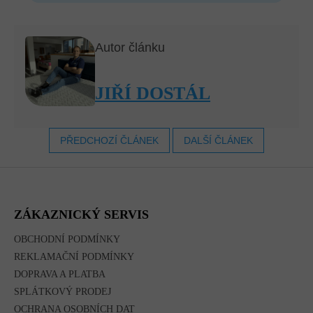
Autor článku
JIŘÍ DOSTÁL
PŘEDCHOZÍ ČLÁNEK
DALŠÍ ČLÁNEK
Z
Á
P
A
ZÁKAZNICKÝ SERVIS
T
Í
OBCHODNÍ PODMÍNKY
REKLAMAČNÍ PODMÍNKY
DOPRAVA A PLATBA
SPLÁTKOVÝ PRODEJ
OCHRANA OSOBNÍCH DAT