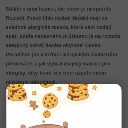
Sdílíte s nimi ložnici, ale okem je nespatříte.
Roztoči. Právě tihle drobní škůdci mají na
svědomí alergické reakce, které vám nedají
spát: podle nedávného průzkumu je na roztoče
alergický každý desátý obyvatel Česka.
Poradíme, jak v ložnici alergickým záchvatům
předcházet a jak vybrat (nejen) matraci pro
alergiky, díky které si v noci užijete ničím
nerušený odpočinek.
Co jsou posteloví roztoči?
Roztoči jsou malí živočichové z řádu pavoukovců.
Běžně dosahují
velikosti mezi 80 nanometry až 1