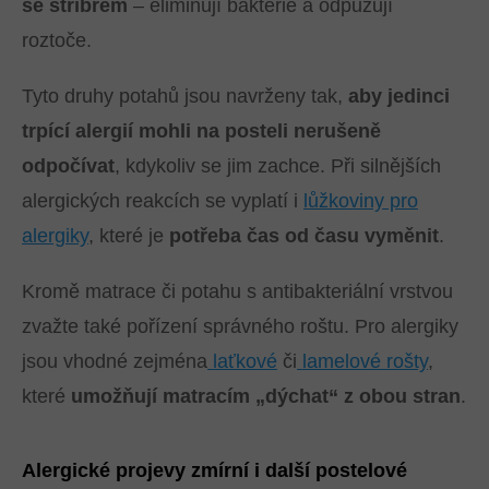
se
stříbrem
– eliminují bakterie a odpuzují
roztoče.
Tyto druhy potahů jsou navrženy tak,
aby jedinci
trpící alergií mohli na posteli nerušeně
odpočívat
, kdykoliv se jim zachce. Při silnějších
alergických reakcích se vyplatí i
lůžkoviny pro
alergiky
, které je
potřeba čas od času vyměnit
.
Kromě matrace či potahu s antibakteriální vrstvou
zvažte také pořízení správného roštu. Pro alergiky
jsou vhodné zejména
laťkové
či
lamelové rošty
,
které
umožňují matracím „dýchat“ z obou stran
.
Alergické projevy zmírní i další postelové