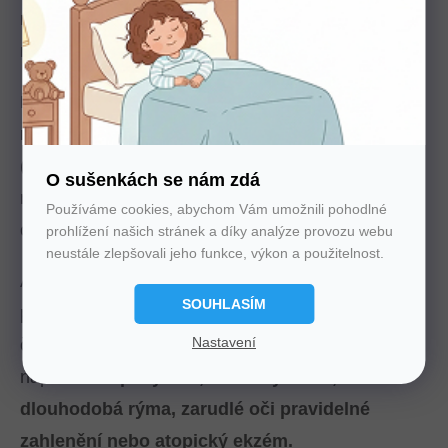
milimetrem
a pro lidské oko jsou tak prakticky
neviditelní.
Daří se jim
na stinných a vlhkých
místech:
například v matracích, na kterých ležíme
(a potíme se) několik hodin denně. V jedné matraci
O sušenkách se nám zdá
může
žít na dva miliony roztočů
. Živí se
Používáme cookies, abychom Vám umožnili pohodlné
odumřelými kožními buňkami nebo plísněmi.
prohlížení našich stránek a díky analýze provozu webu
neustále zlepšovali jeho funkce, výkon a použitelnost.
Alergickou reakci však nevyvolává samotná
SOUHLASÍM
přítomnost roztočů v ložnici, ale jejich trus. Mezi
Nastavení
časté obtíže způsobené roztoči patří
například
ucpaný nos, dráždivý kašel,
dlouhodobá rýma, zarudlé oči pravidelné
zahlenění nebo atopický ekzém.