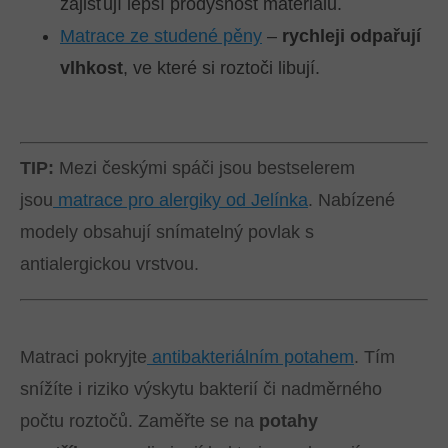
zajišťují lepší prodyšnost materiálu.
Matrace ze studené pěny
–
rychleji odpařují
vlhkost
, ve které si roztoči libují.
TIP:
Mezi českými spáči jsou bestselerem
jsou
matrace pro alergiky od Jelínka
. Nabízené
modely obsahují snímatelný povlak s
antialergickou vrstvou.
Matraci pokryjte
antibakteriálním potahem
. Tím
snížíte i riziko výskytu bakterií či nadměrného
počtu roztočů. Zaměřte se na
potahy