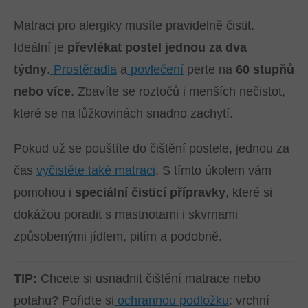
Matraci pro alergiky musíte pravidelně čistit.
Ideální je
převlékat postel jednou za dva
týdny
.
Prostěradla
a
povlečení
perte na
60 stupňů
nebo více
. Zbavíte se roztočů i menších nečistot,
které se na lůžkovinách snadno zachytí.
Pokud už se pouštíte do čištění postele, jednou za
čas
vyčistěte také matraci
. S tímto úkolem vám
pomohou i
speciální čisticí přípravky
, které si
dokážou poradit s mastnotami i skvrnami
způsobenými jídlem, pitím a podobně.
TIP:
Chcete si usnadnit čištění matrace nebo
potahu? Pořiďte si
ochrannou podložku
: vrchní