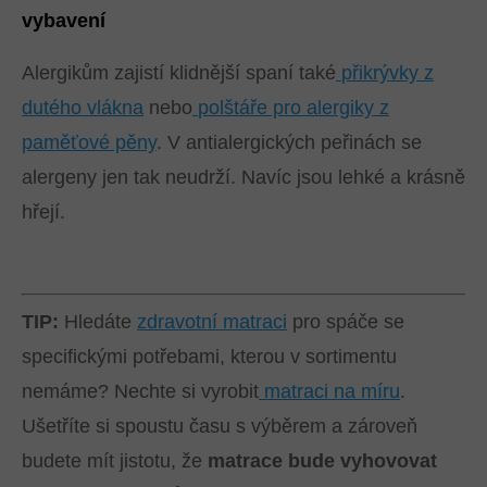
vybavení
Alergikům zajistí klidnější spaní také
přikrývky z
dutého vlákna
nebo
polštáře pro alergiky z
paměťové pěny
. V antialergických peřinách se
alergeny jen tak neudrží. Navíc jsou lehké a krásně
hřejí.
TIP:
Hledáte
zdravotní matraci
pro spáče se
specifickými potřebami, kterou v sortimentu
nemáme? Nechte si vyrobit
matraci na míru
.
Ušetříte si spoustu času s výběrem a zároveň
budete mít jistotu, že
matrace bude vyhovovat