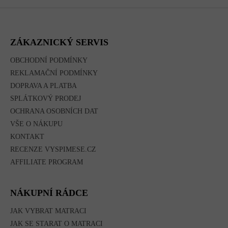
Z
Á
P
A
ZÁKAZNICKÝ SERVIS
T
Í
OBCHODNÍ PODMÍNKY
REKLAMAČNÍ PODMÍNKY
DOPRAVA A PLATBA
SPLÁTKOVÝ PRODEJ
OCHRANA OSOBNÍCH DAT
VŠE O NÁKUPU
KONTAKT
RECENZE VYSPIMESE.CZ
AFFILIATE PROGRAM
NÁKUPNÍ RÁDCE
JAK VYBRAT MATRACI
JAK SE STARAT O MATRACI