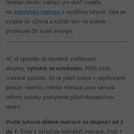
hledáte ideální matraci pro dva? Vsaďte
na
manželské matrace
s rozdílnou tuhostí. Oba se
vyspíte do růžova a každé ráno se budete
probouzet čilí a plní energie.
Ať už spadáte do kterékoli zmiňované
skupiny,
vyhněte se extrémům
. Příliš tvrdá
matrace způsobí, že se páteř ocitne v nepřirozené
poloze; nadmíru měkká matrace zase nemusí
během spánku poskytovat páteři dostatečnou
oporu.
Podle tuhosti dělíme matrace na stupnici od 1
do 7.
Číslo 1 označuje nejměkčí matrace, číslo 7