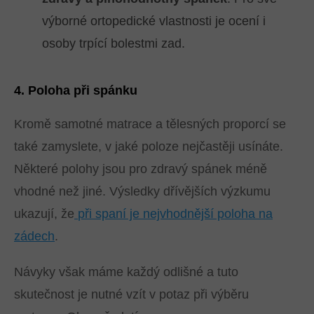
výborné ortopedické vlastnosti je ocení i
osoby trpící bolestmi zad.
4. Poloha při spánku
Kromě samotné matrace a tělesných proporcí se
také zamyslete, v jaké poloze nejčastěji usínáte.
Některé polohy jsou pro zdravý spánek méně
vhodné než jiné. Výsledky dřívějších výzkumu
ukazují, že
při spaní je nejvhodnější poloha na
zádech
.
Návyky však máme každý odlišné a tuto
skutečnost je nutné vzít v potaz při výběru