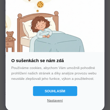
faktory.
Na vině však může být i nevhodné
vybavení postele
– zejména špatná matrace.
Na co si dát pozor při výběru matrace pro
rozbolavěná záda?
Při výběru vhodné matrace na bolest zad
se
zaměřte na čtveřici následujících kritérií:
O sušenkách se nám zdá
Používáme cookies, abychom Vám umožnili pohodlné
1. Tuhost matrace
prohlížení našich stránek a díky analýze provozu webu
neustále zlepšovali jeho funkce, výkon a použitelnost.
2. Rozměry postele
SOUHLASÍM
3. Materiál matrace
Nastavení
4. Poloha při spánku