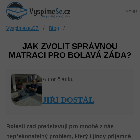
Přejít
NÁKUP
na
KOŠÍK
obsah
Vyspimese.CZ
/
Blog
/
JAK ZVOLIT SPRÁVNOU
MATRACI PRO BOLAVÁ ZÁDA?
Autor článku
JIŘÍ DOSTÁL
Bolesti zad představují pro mnohé z nás
nepřekonatelný problém, který i jindy příjemné