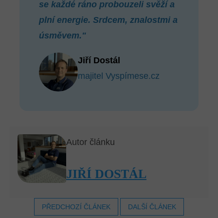
se každé ráno probouzeli svěží a
plní energie. Srdcem, znalostmi a
úsměvem."
Jiří Dostál
majitel Vyspímese.cz
Autor článku
JIŘÍ DOSTÁL
PŘEDCHOZÍ ČLÁNEK
DALŠÍ ČLÁNEK