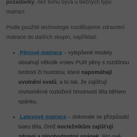
požadavky
, než tomu bývá u běžných typů
matrací.
Podle použité technologie rozdělujeme zdravotní
matrace do dalších skupin, například:
Pěnové matrace
– vylepšené modely
obsahují několik vrstev PUR pěny s rozdílnou
tvrdostí či hustotou, které
napomáhají
uvolnění svalů
, a to tak, že zajišťují
rovnoměrné rozložení hmotnosti těla během
spánku.
Latexové matrace
– dokonale se přizpůsobí
tvaru těla, čímž
nocležníkům zajišťují
zdravý a plnohodnotný spánek
. Pro své