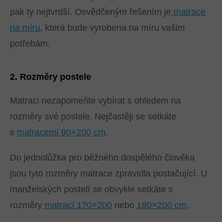
pak ty nejtvrdší. Osvědčeným řešením je
matrace
na míru
, která bude vyrobena na míru vašim
potřebám.
2. Rozměry postele
Matraci nezapomeňte vybírat s ohledem na
rozměry své postele. Nejčastěji se setkáte
s
matracemi 90×200 cm
.
Do jednolůžka pro běžného dospělého člověka
jsou tyto rozměry matrace zpravidla postačující. U
manželských postelí se obvykle setkáte s
rozměry
matrací 170×200
nebo
180×200 cm
.