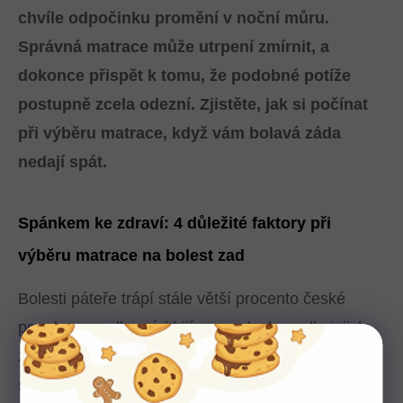
chvíle odpočinku promění v noční můru.
Správná matrace může utrpení zmírnit, a
dokonce přispět k tomu, že podobné potíže
postupně zcela odezní. Zjistěte, jak si počínat
při výběru matrace, když vám bolavá záda
nedají spát.
Spánkem ke zdraví: 4 důležité faktory při
výběru matrace na bolest zad
Bolesti páteře trápí stále větší procento české
populace a odborníci bijí na poplach: podle jejich
zjištění
bolesti sužují zad až 40 % Čechů
. Svou roli
sehrává nezdravý životní styl, ergonomie a další