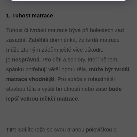
1. Tuhost matrace
Tuhost či tvrdost matrace bývá při bolestech zad
zásadní. Zaběhlá domněnka, že tvrdá matrace
může ztuhlým zádům ještě více uškodit,
je
nesprávná
. Pro děti a seniory, kteří během
spánku potřebují větší oporu těla,
může být tvrdší
matrace vhodnější
. Pro spáče s robustnější
stavbou těla a vyšší hmotností nebo zase
bude
lepší volbou měkčí matrace
.
TIP:
Sdílíte lože se svou drahou polovičkou a