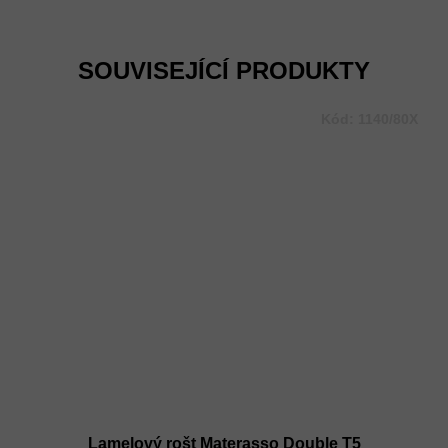
Měrná
cena:
SOUVISEJÍCÍ PRODUKTY
Kód:
1140/80X
Lamelový rošt Materasso Double T5