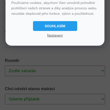
ortopedickou oporu s výškou 23 cm.
Používáme cookies, abychom Vám umožnili pohodlné
prohlížení našich stránek a díky analýze provozu webu
neustále zlepšovali jeho funkce, výkon a použitelnost.
Tuhost
4
Nosnost
130 Kg
Výška
23 cm
Zdarma
Doprava
SOUHLASÍM
produkt
Slovenský
Nastavení
Rozměr
Chci odvézt starou matraci