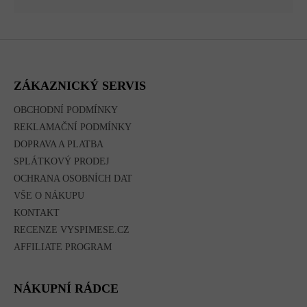
Z
Á
P
A
ZÁKAZNICKÝ SERVIS
T
Í
OBCHODNÍ PODMÍNKY
REKLAMAČNÍ PODMÍNKY
DOPRAVA A PLATBA
SPLÁTKOVÝ PRODEJ
OCHRANA OSOBNÍCH DAT
VŠE O NÁKUPU
KONTAKT
RECENZE VYSPIMESE.CZ
AFFILIATE PROGRAM
NÁKUPNÍ RÁDCE