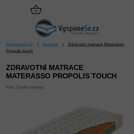
Přejít
na
NÁKUPNÍ
obsah
KOŠÍK
Vyspimese.CZ
/
Matrace
/
Zdravotní matrace Materasso
Propolis touch
ZDRAVOTNÍ MATRACE
MATERASSO PROPOLIS TOUCH
Kód:
Zvolte variantu