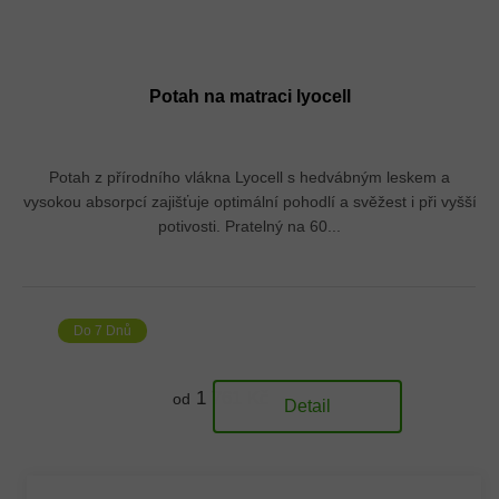
Potah na matraci lyocell
Potah z přírodního vlákna Lyocell s hedvábným leskem a
vysokou absorpcí zajišťuje optimální pohodlí a svěžest i při vyšší
potivosti. Pratelný na 60...
Do 7 Dnů
1 761 Kč
od
Detail