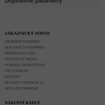
Doplňkové parametry
Z
Á
P
A
ZÁKAZNICKÝ SERVIS
T
Í
OBCHODNÍ PODMÍNKY
REKLAMAČNÍ PODMÍNKY
DOPRAVA A PLATBA
SPLÁTKOVÝ PRODEJ
OCHRANA OSOBNÍCH DAT
VŠE O NÁKUPU
KONTAKT
RECENZE VYSPIMESE.CZ
AFFILIATE PROGRAM
NÁKUPNÍ RÁDCE