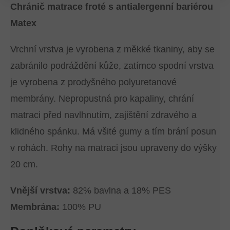
Chránič matrace froté s antialergenní bariérou
Matex
Vrchní vrstva je vyrobena z měkké tkaniny, aby se
zabránilo podráždění kůže, zatímco spodní vrstva
je vyrobena z prodyšného polyuretanové
membrány. Nepropustná pro kapaliny, chrání
matraci před navlhnutím, zajištění zdravého a
klidného spánku. Má všité gumy a tím brání posun
v rohách. Rohy na matraci jsou upraveny do výšky
20 cm.
Vnější vrstva:
82% bavlna a 18% PES
Membrána:
100% PU