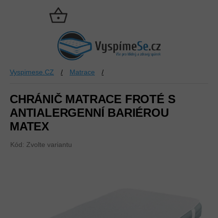
Přejít
na
NÁKUPNÍ
obsah
KOŠÍK
Vyspimese.CZ
/
Matrace
/
CHRÁNIČ MATRACE FROTÉ S
ANTIALERGENNÍ BARIÉROU
MATEX
Kód:
Zvolte variantu