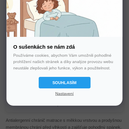
Potřebujete poradit s výběrem?
Nechte nám na sebe číslo. Zavoláme vám a se vším
poradíme
O sušenkách se nám zdá
Používáme cookies, abychom Vám umožnili pohodlné
prohlížení našich stránek a díky analýze provozu webu
neustále zlepšovali jeho funkce, výkon a použitelnost.
SOUHLASÍM
U nás nakupujte bez starostí
Nastavení
Autorizovaný prodejce všech značek. 100%
záruka. Záruční i pozáruční servis.
Antialergenní chránič matrace s měkkou vrstvou a prodyšnou
membránou chrání před vlhkostí a zajišťuje pohodlný spánek.