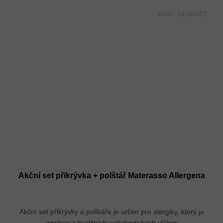
Kód:
2416/SET
Akční set přikrývka + polštář Materasso Allergena
Akční set přikrývky a polštáře je určen pro alergiky, který je
vyroben z kvalitních antialergických vláken