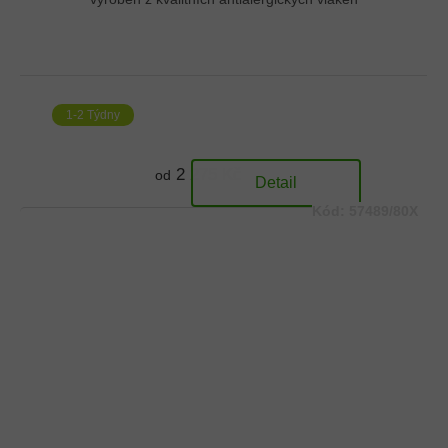
1-2 Týdny
2 275 Kč
od
Detail
Kód:
57489/80X