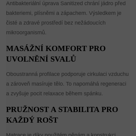
Antibakteriální úprava Sanitized chrání jádro před
bakteriemi, plísněmi a zápachem. Výsledkem je
čisté a zdravé prostředí bez nežádoucích
mikroorganismů.
MASÁŽNÍ KOMFORT PRO
UVOLNĚNÍ SVALŮ
Oboustranná profilace podporuje cirkulaci vzduchu
a zároveň masíruje tělo. To napomáhá regeneraci
a zvyšuje pocit relaxace během spánku.
PRUŽNOST A STABILITA PRO
KAŽDÝ ROŠT
Matrace je díky použitém pěnám a konstrukci