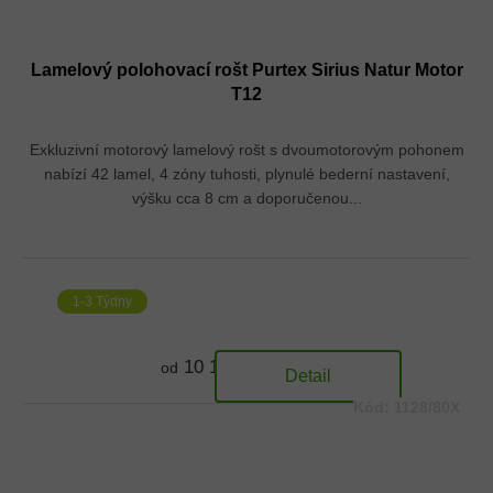
Lamelový polohovací rošt Purtex Sirius Natur Motor
T12
Exkluzivní motorový lamelový rošt s dvoumotorovým pohonem
nabízí 42 lamel, 4 zóny tuhosti, plynulé bederní nastavení,
výšku cca 8 cm a doporučenou...
1-3 Týdny
10 174 Kč
od
Detail
Kód:
1128/80X