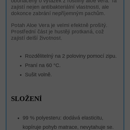
obohacený o výtažek z rostliny aloe vera. Ta
zajistí nejen antibakteriální vlastnosti, ale
dokonce zabrání nepříjemným pachům.
Potah Aloe Vera je velmi efektně prošitý.
Prostřední část je hustěji protkaná, což
zajistí delší životnost.
Rozdělitelný na 2 poloviny pomocí zipu.
Praní na 60 °C.
Sušit volně.
SLOŽENÍ
99 % polyesteru: dodává elasticitu,
kopíruje pohyb matrace, nevytahuje se.