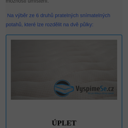
možnosti umístění.
Na výběr ze 6 druhů pratelných snímatelných
potahů, které lze rozdělit na dvě půlky:
ÚPLET