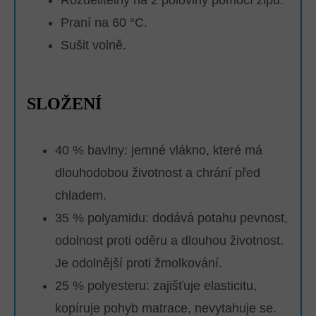
Rozdělitelný na 2 poloviny pomocí zipu.
Praní na 60 °C.
Sušit volně.
SLOŽENÍ
40 % bavlny: jemné vlákno, které má
dlouhodobou životnost a chrání před
chladem.
35 % polyamidu: dodává potahu pevnost,
odolnost proti oděru a dlouhou životnost.
Je odolnější proti žmolkování.
25 % polyesteru: zajišťuje elasticitu,
kopíruje pohyb matrace, nevytahuje se.