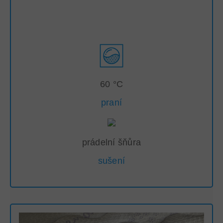
60 °C
praní
prádelní šňůra
sušení