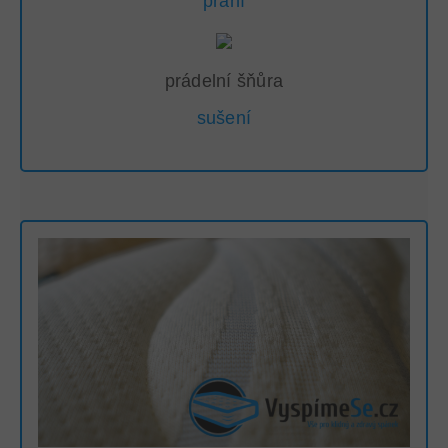
praní
prádelní šňůra
sušení