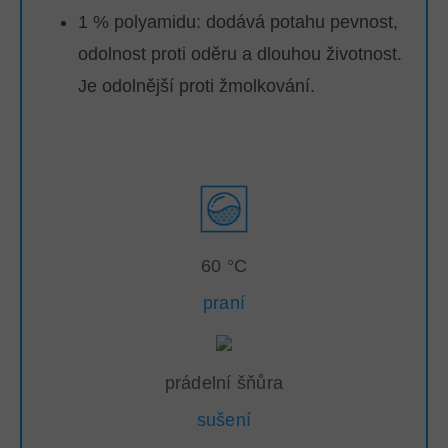
1 % polyamidu: dodává potahu pevnost,
odolnost proti oděru a dlouhou životnost.
Je odolnější proti žmolkování.
60 °C
praní
prádelní šňůra
sušení