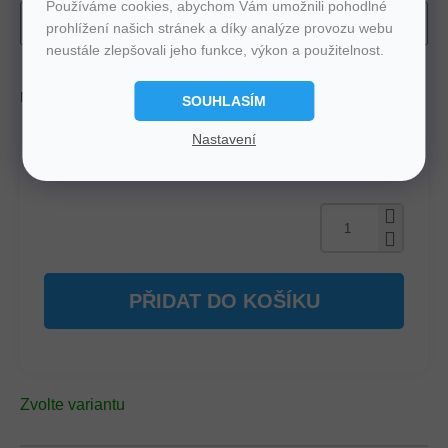
Používáme cookies, abychom Vám umožnili pohodlné
prohlížení našich stránek a díky analýze provozu webu
neustále zlepšovali jeho funkce, výkon a použitelnost.
Možnosti doručení
Můžeme doručit do:
Zvolte variantu
SOUHLASÍM
Nastavení
Tento produkt vám doručíme
ZDARMA
PŘIDAT DO KOŠÍKU
Zvolte variantu