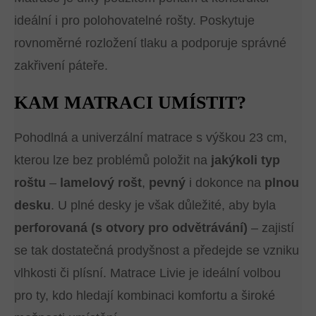
ideální i pro polohovatelné rošty. Poskytuje
rovnoměrné rozložení tlaku a podporuje správné
zakřivení páteře.
KAM MATRACI UMÍSTIT?
Pohodlná a univerzální matrace s výškou 23 cm,
kterou lze bez problémů položit na
jakýkoli typ
roštu
–
lamelový rošt
,
pevný
i dokonce na
plnou
desku
. U plné desky je však důležité, aby byla
perforovaná (s otvory pro odvětrávání)
– zajistí
se tak dostatečná prodyšnost a předejde se vzniku
vlhkosti či plísní. Matrace Livie je ideální volbou
pro ty, kdo hledají kombinaci komfortu a široké