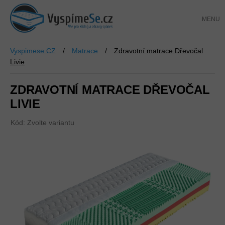
Přejít
NÁKUP
na
KOŠÍK
obsah
Vyspimese.CZ
/
Matrace
/
Zdravotní matrace Dřevočal
Livie
ZDRAVOTNÍ MATRACE DŘEVOČAL
LIVIE
Kód:
Zvolte variantu