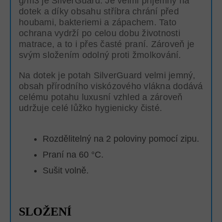
g/m3 je SilverGuard. Je velmi příjemný na
dotek a díky obsahu stříbra chrání před
houbami, bakteriemi a zápachem. Tato
ochrana vydrží po celou dobu životnosti
matrace, a to i přes časté praní. Zároveň je
svým složením odolný proti žmolkování.
Na dotek je potah SilverGuard velmi jemný,
obsah přírodního viskózového vlákna dodává
celému potahu luxusní vzhled a zároveň
udržuje celé lůžko hygienicky čisté.
Rozdělitelný na 2 poloviny pomocí zipu.
Praní na 60 °C.
Sušit volně.
SLOŽENÍ