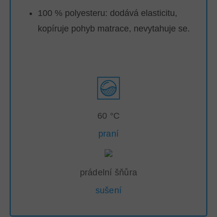
100 % polyesteru: dodává elasticitu,
kopíruje pohyb matrace, nevytahuje se.
60 °C
praní
prádelní šňůra
sušení