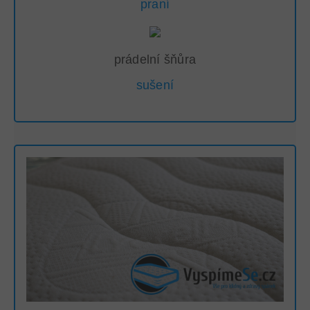
praní
prádelní šňůra
sušení