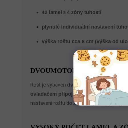
a
42 lamel
4 zóny tuhosti
plynulé individuální nastavení tuhos
výška roštu cca 8 cm (výška od ulo
DVOUMOTOROVÉ POLOHOVÁ
Rošt je vybaven
, které umo
dvěma motory
,
ovladačem připojeným přímo k motoru
nastavení roštu do základní polohy při výpa
VYSOKÝ POČET LAMEL A 