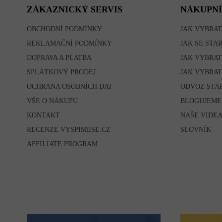
T
ZÁKAZNICKÝ SERVIS
NÁKUPNÍ
Í
OBCHODNÍ PODMÍNKY
JAK VYBRAT
REKLAMAČNÍ PODMÍNKY
JAK SE STA
DOPRAVA A PLATBA
JAK VYBRAT
SPLÁTKOVÝ PRODEJ
JAK VYBRAT
OCHRANA OSOBNÍCH DAT
ODVOZ STA
VŠE O NÁKUPU
BLOGUJEME
KONTAKT
NAŠE VIDE
RECENZE VYSPIMESE.CZ
SLOVNÍK
AFFILIATE PROGRAM