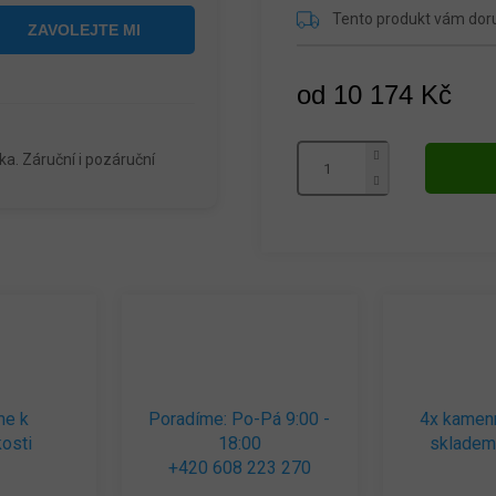
Tento produkt vám do
od
10 174 Kč
Měrná
cena:
a. Záruční i pozáruční
me k
Poradíme: Po-Pá 9:00 -
4x kamen
osti
18:00
skladem
+420 608 223 270