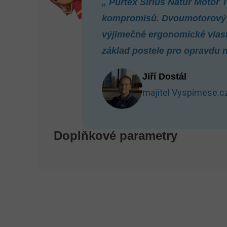
„
Purtex Sirius Natur Motor T
kompromisů. Dvoumotorový po
výjimečné ergonomické vlast
základ postele pro opravdu n
Jiří Dostál
majitel Vyspímese.c
Doplňkové parametry
Z
Á
P
A