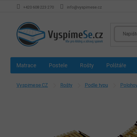
Přejít
+420 608 223 270
info@vyspimese.cz
na
obsah
Matrace
Postele
Rošty
Polštáře
Vyspimese.CZ
Rošty
Podle typu
Polohov