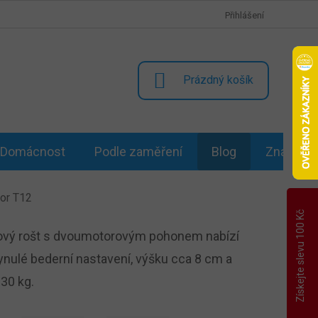
Přihlášení
NÁKUPNÍ
Prázdný košík
KOŠÍK
Domácnost
Podle zaměření
Blog
Značky
tor T12
Získejte slevu 100 Kč
lový rošt s dvoumotorovým pohonem nabízí
lynulé bederní nastavení, výšku cca 8 cm a
30 kg.