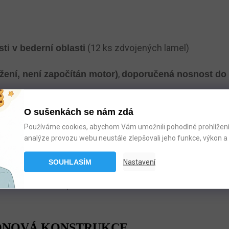
(12 ks zdvojených lamel)
ti v bederní oblasti
,
žení, není započítán motor)
doporučená nosnost do 
O sušenkách se nám zdá
NÍ A DRÁTOVÉ OVLÁDÁNÍ
Používáme cookies, abychom Vám umožnili pohodlné prohlížení 
analýze provozu webu neustále zlepšovali jeho funkce, výkon a 
žňují přesné a plynulé polohování jednotlivých částí leha
SOUHLASÍM
Nastavení
 což zajišťuje stabilní provoz bez nutnosti dobíjení. Součá
dku elektrického proudu.
ZÓNOVÁ KONSTRUKCE