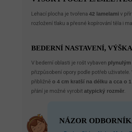
Lehací plocha je tvořena
v pří
42 lamelami
rozložení tlaku a přesné kopírování těla i m
BEDERNÍ NASTAVENÍ, VÝŠK
V bederní oblasti je rošt vybaven
plynulým 
přizpůsobení opory podle potřeb uživatele.
přibližně
o 4 cm kratší na délku a cca o 1
přání je možné vyrobit
.
atypický rozměr
NÁZOR ODBORNÍK