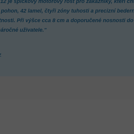
12 je špičkový motorový rošt pro zákazníky, kteří ch
hon, 42 lamel, čtyři zóny tuhosti a precizní bedern
nosti. Při výšce cca 8 cm a doporučené nosnosti do 
áročné uživatele."
z