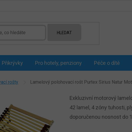
HLEDAT
Přikrývky
Pro hotely, penziony
Péče o dítě
ací rošty
Lamelový polohovací rošt Purtex Sirius Natur Mo
Exkluzivní motorový lame
42 lamel, 4 zóny tuhosti, p
doporučenou nosnost do 1