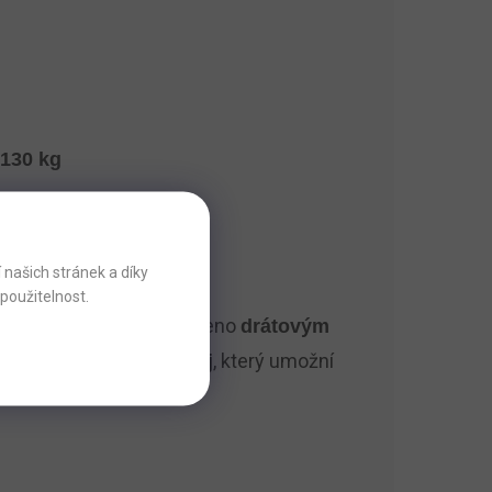
130 kg
našich stránek a díky
použitelnost.
cí plochy. Ovládání je řešeno
drátovým
stí roštu je
, který umožní
záložní zdroj