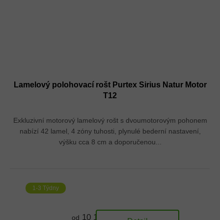
Lamelový polohovací rošt Purtex Sirius Natur Motor
T12
Exkluzivní motorový lamelový rošt s dvoumotorovým pohonem
nabízí 42 lamel, 4 zóny tuhosti, plynulé bederní nastavení,
výšku cca 8 cm a doporučenou...
1-3 Týdny
10 174 Kč
od