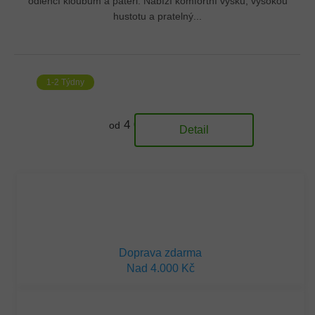
odlehčí kloubům a páteři. Nabízí komfortní výšku, vysokou
hustotu a pratelný...
1-2 Týdny
4 070 Kč
od
Detail
Doprava zdarma
Nad 4.000 Kč