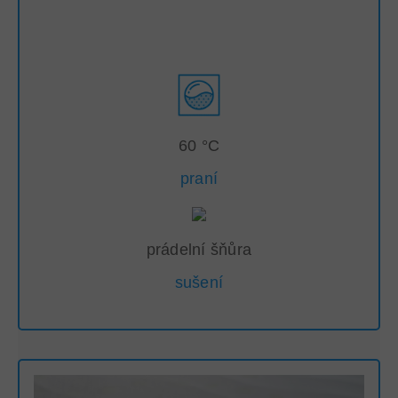
60 °C
praní
prádelní šňůra
sušení