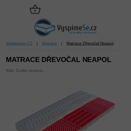
Přejít
na
NÁKUPNÍ
obsah
KOŠÍK
Vyspimese.CZ
/
Matrace
/
Matrace Dřevočal Neapol
MATRACE DŘEVOČAL NEAPOL
Kód:
Zvolte variantu