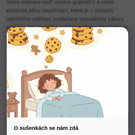
Jádro matrace tvoří vysoce gramážní a velmi
elastická pěna MediFoam, která je v místech
největšího zatížení změkčena speciálními zářezy
ve tvaru „Y“. Jemná masážní profilace horní strany
matrace přispívá k uvolnění napjatého svalstva a k
provzdušnění matrace.
Tuhost
3
Nosnost
130 Kg
Výška
16 cm
produkt
Český
Rozměr
O sušenkách se nám zdá