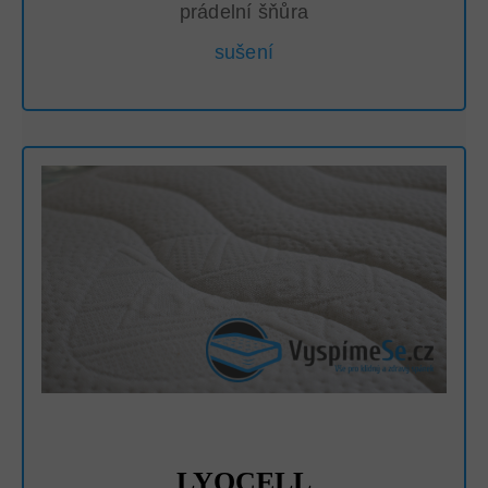
prádelní šňůra
sušení
LYOCELL