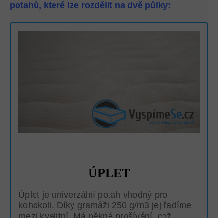
potahů, které lze rozdělit na dvě půlky:
ÚPLET
Úplet je univerzální potah vhodný pro
kohokoli. Díky gramáži 250 g/m3 jej řadíme
mezi kvalitní. Má pěkné prošívání, což