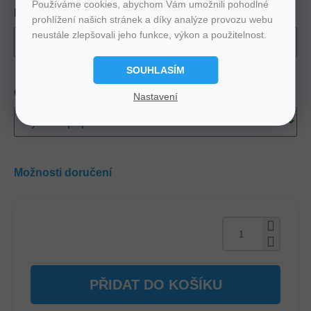
Používáme cookies, abychom Vám umožnili pohodlné
Potah
prohlížení našich stránek a díky analýze provozu webu
neustále zlepšovali jeho funkce, výkon a použitelnost.
SOUHLASÍM
Chci odvézt starou matraci
Nastavení
Možnosti doručení
PŘIDAT DO KOŠÍKU