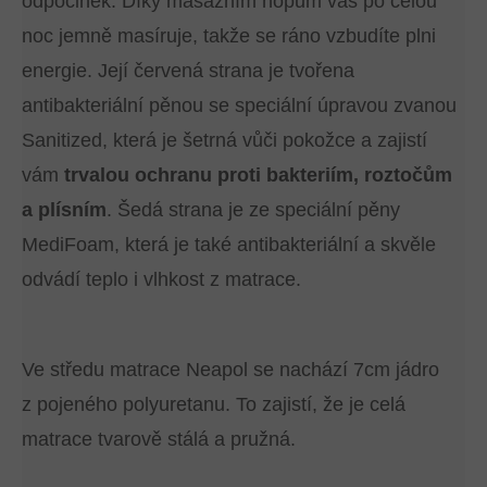
odpočinek. Díky masážním nopům vás po celou
noc jemně masíruje, takže se ráno vzbudíte plni
energie. Její červená strana je tvořena
antibakteriální pěnou se speciální úpravou zvanou
Sanitized, která je šetrná vůči pokožce a zajistí
vám
trvalou ochranu proti bakteriím, roztočům
a plísním
. Šedá strana je ze speciální pěny
MediFoam, která je také antibakteriální a skvěle
odvádí teplo i vlhkost z matrace.
Ve středu matrace Neapol se nachází 7cm jádro
z pojeného polyuretanu. To zajistí, že je celá
matrace tvarově stálá a pružná.