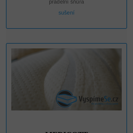
prádelní šňůra
sušení