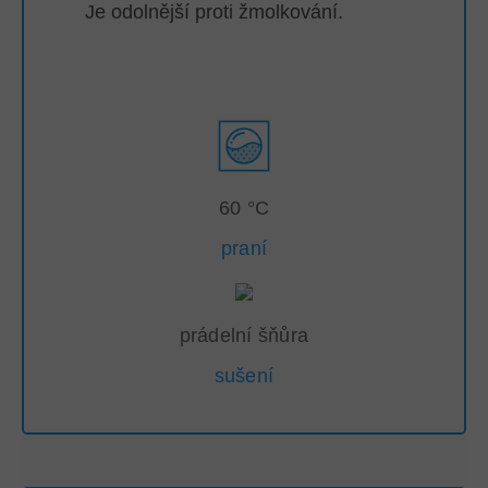
Je odolnější proti žmolkování.
60 °C
praní
prádelní šňůra
sušení