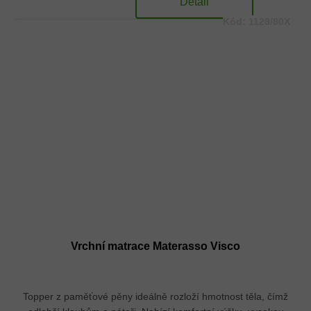
Detail
Kód:
1128/80X
Vrchní matrace Materasso Visco
Topper z paměťové pěny ideálně rozloží hmotnost těla, čímž