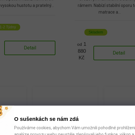
 vysokou hustotu a pratelný...
rámem. Nabízí stabilní oporu tě
matrace a...
1-2 Týdny
Skladem
1
od
Detail
880
Detail
Kč
O sušenkách se nám zdá
me k
Poradíme: Po-Pá 9:00 -
4x kamen
osti
18:00
skladem
Používáme cookies, abychom Vám umožnili pohodlné prohlížení 
+420 608 223 270
analýze provozu webu neustále zlepšovali jeho funkce, výkon a 