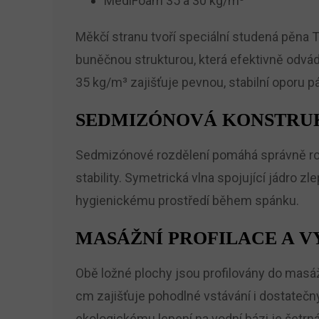
MediFoam 35 a 30 kg/m³
Měkčí stranu tvoří speciální studená pěna 
buněčnou strukturou, která efektivně odvád
35 kg/m³ zajišťuje pevnou, stabilní oporu pá
SEDMIZÓNOVÁ KONSTRUK
Sedmizónové rozdělení pomáhá správně rozlo
stability. Symetrická vlna spojující jádro 
hygienickému prostředí během spánku.
MASÁŽNÍ PROFILACE A V
Obě ložné plochy jsou profilovány do masážn
cm zajišťuje pohodlné vstávání i dostatečn
ekologickému lepení na vodní bázi je šetrná