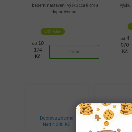
bederní nastavení, výšku cca 8 cm a
výšku,
doporučenou...
1-3 Týdny
4
od
10
od
070
174
Kč
Detail
Kč
Doprava zdarma
Přispívá
Nad 4.000 Kč
dlouhověk