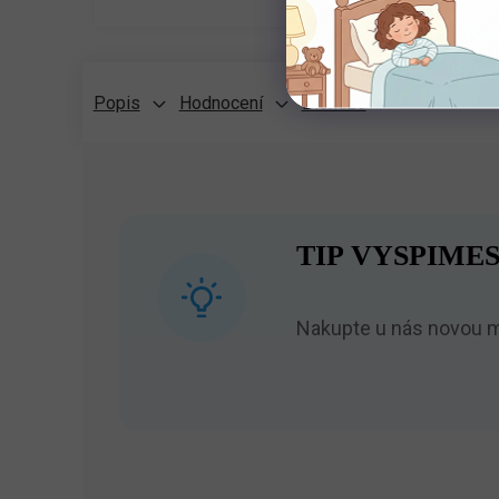
Popis
Hodnocení
Diskuze
TIP VYSPIMES
Nakupte u nás novou ma