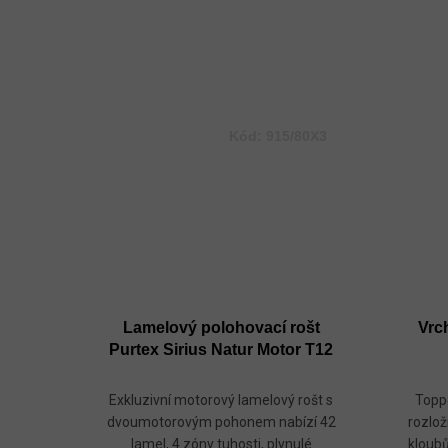
Kód:
915/80X3
Lamelový polohovací rošt
Vrc
Purtex Sirius Natur Motor T12
Exkluzivní motorový lamelový rošt s
Topp
dvoumotorovým pohonem nabízí 42
rozlož
lamel, 4 zóny tuhosti, plynulé
kloubů