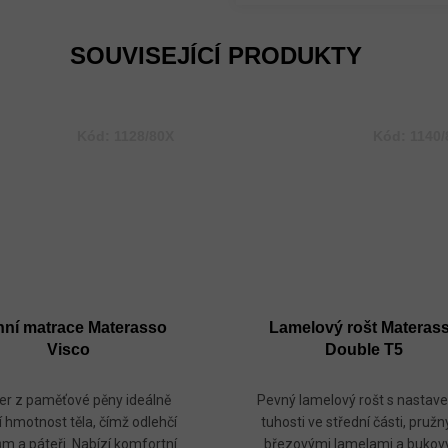
SOUVISEJÍCÍ PRODUKTY
Kód:
1128/80X
Kód:
1140/
hní matrace Materasso
Lamelový rošt Materas
Visco
Double T5
er z paměťové pěny ideálně
Pevný lamelový rošt s nastav
í hmotnost těla, čímž odlehčí
tuhosti ve střední části, pruž
m a páteři. Nabízí komfortní
březovými lamelami a buko