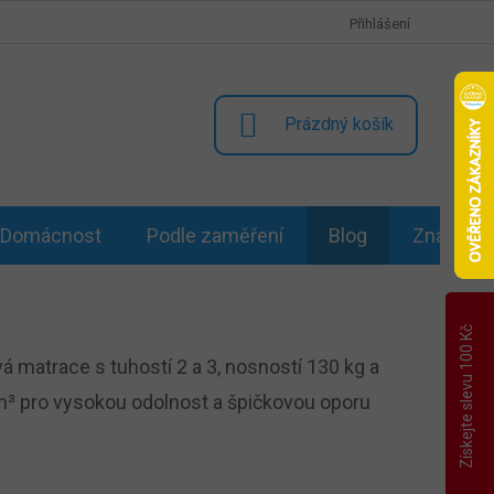
Přihlášení
NÁKUPNÍ
Prázdný košík
KOŠÍK
Domácnost
Podle zaměření
Blog
Značky
Získejte slevu 100 Kč
matrace s tuhostí 2 a 3, nosností 130 kg a
³ pro vysokou odolnost a špičkovou oporu