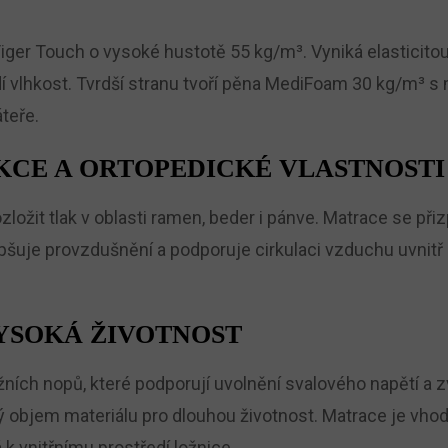
Tiger Touch o vysoké hustotě 55 kg/m³. Vyniká elasticito
í vlhkost. Tvrdší stranu tvoří pěna MediFoam 30 kg/m³ s
teře.
CE A ORTOPEDICKÉ VLASTNOSTI
žit tlak v oblasti ramen, beder i pánve. Matrace se přiz
zlepšuje provzdušnění a podporuje cirkulaci vzduchu uvnit
YSOKÁ ŽIVOTNOST
ích nopů, které podporují uvolnění svalového napětí a zv
ý objem materiálu pro dlouhou životnost. Matrace je vhod
 k vnitřnímu prostředí ložnice.