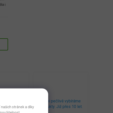
la i
né prodejny
Sami pečlivě vybíráme
 +7000 ks
produkty. Již přes 10 let.
našich stránek a díky
použitelnost.