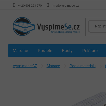
Přejít
+420 608 223 270
info@vyspimese.cz
na
obsah
Matrace
Postele
Rošty
Polštáře
Vyspimese.CZ
Matrace
Podle materiálu