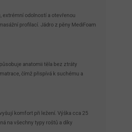
u, extrémní odolností a otevřenou
 masážní profilací. Jádro z pěny MediFoam
působuje anatomii těla bez ztráty
ř matrace, čímž přispívá k suchému a
yšují komfort při ležení. Výška cca 25
ná na všechny typy roštů a díky