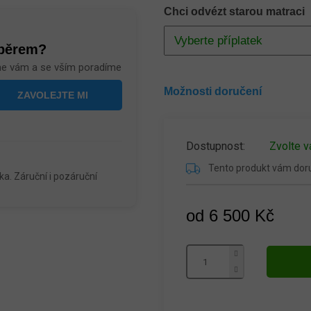
Chci odvézt starou matraci
ýběrem?
me vám a se vším poradíme
Možnosti doručení
Zvolte v
Tento produkt vám do
a. Záruční i pozáruční
od
6 500 Kč
Měrná
cena: