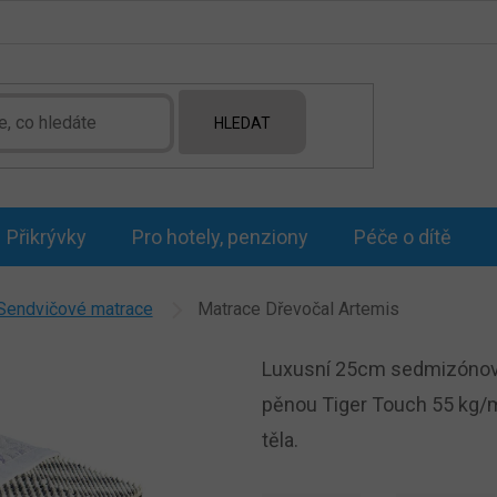
HLEDAT
Přikrývky
Pro hotely, penziony
Péče o dítě
Sendvičové matrace
Matrace Dřevočal Artemis
Luxusní 25cm sedmizónová 
pěnou Tiger Touch 55 kg/m
těla.