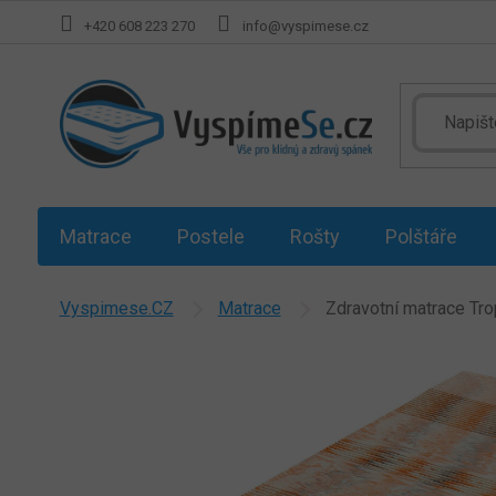
Přejít
+420 608 223 270
info@vyspimese.cz
na
obsah
Matrace
Postele
Rošty
Polštáře
Vyspimese.CZ
Matrace
Zdravotní matrace Tr