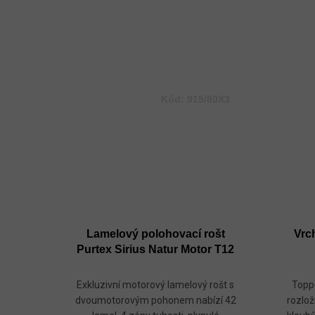
Kód:
915/80X3
Lamelový polohovací rošt
Vrc
Purtex Sirius Natur Motor T12
Exkluzivní motorový lamelový rošt s
Topp
dvoumotorovým pohonem nabízí 42
rozlož