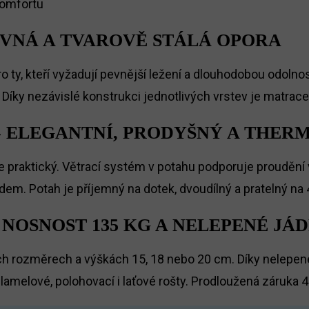
komfortu
EVNÁ A TVAROVĚ STÁLÁ OPORA
 ty, kteří vyžadují pevnější ležení a dlouhodobou odolnos
Díky nezávislé konstrukci jednotlivých vrstev je matrace 
- ELEGANTNÍ, PRODYŠNÝ A THE
praktický. Větrací systém v potahu podporuje proudění v
dem. Potah je příjemný na dotek, dvoudílný a pratelný na
 NOSNOST 135 KG A NELEPENÉ JÁ
h rozměrech a výškách 15, 18 nebo 20 cm. Díky nelepenému
 lamelové, polohovací i laťové rošty. Prodloužená záruka 4