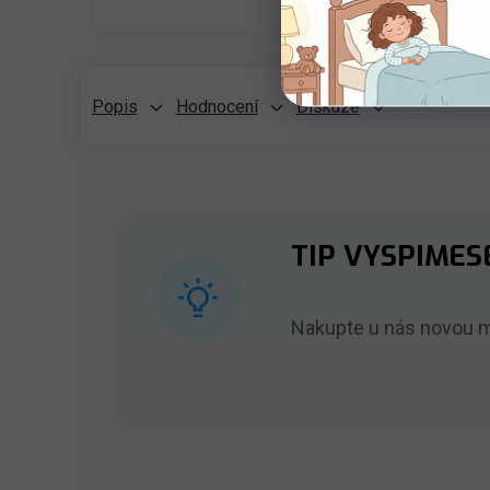
Popis
Hodnocení
Diskuze
TIP VYSPIMESE
Nakupte u nás novou ma