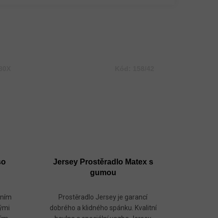
80X
Kód:
158/42
so
Jersey Prostěradlo Matex s
gumou
ením
Prostěradlo Jersey je garancí
nými
dobrého a klidného spánku. Kvalitní