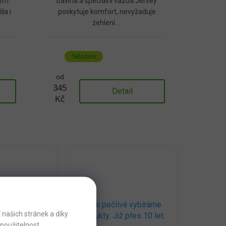
vým
bavlna a speciální vazba Jersey
la i
poskytuje komfort, nevyžaduje
žehlení....
Skladem
od
345
Detail
Kč
né prodejny
Sami pečlivě vybíráme
našich stránek a díky
 +7000 ks
produkty. Již přes 10 let.
použitelnost.