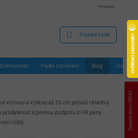
Přihlášení
NÁKUPNÍ
Prázdný košík
KOŠÍK
Domácnost
Podle zaměření
Blog
Značky
Získejte slevu 100 Kč
í vrstvou a výškou až 20 cm přináší chladivý
ou prodyšnost a pevnou podporu z HR pěny.
ovací rošty.