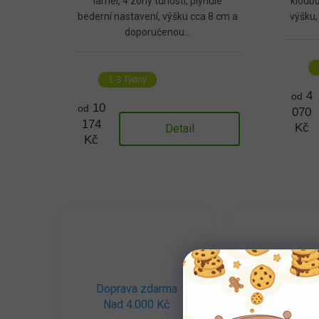
lamel, 4 zóny tuhosti, plynulé
kloubů
bederní nastavení, výšku cca 8 cm a
výšku,
doporučenou...
1-3 Týdny
4
od
10
od
070
174
Kč
Detail
Kč
Doprava zdarma
Přispívá
Nad 4.000 Kč
dlouhověk