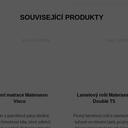
SOUVISEJÍCÍ PRODUKTY
Kód:
1128/80X
Kód:
1140/
hní matrace Materasso
Lamelový rošt Materas
Visco
Double T5
er z paměťové pěny ideálně
Pevný lamelový rošt s nastav
í hmotnost těla, čímž odlehčí
tuhosti ve střední části, pruž