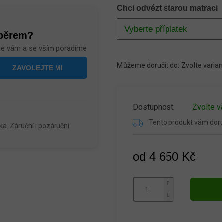
Chci odvézt starou matraci
ýběrem?
me vám a se vším poradíme
Můžeme doručit do:
Zvolte varia
Zvolte v
Tento produkt vám do
a. Záruční i pozáruční
od
4 650 Kč
Měrná
cena: