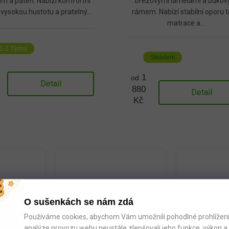
m a páteři. Nabízí komfortní
březovými lamelami a buko
 vysokou hustotu a pratelný...
rámem. Nabízí stabilní oporu tě
matrace a...
1-2 Týdny
Skladem
1
od
Detail
880
Detail
Kč
O sušenkách se nám zdá
me k
Poradíme: Po-Pá 9:00 -
4x kamen
Používáme cookies, abychom Vám umožnili pohodlné prohlížení 
osti
18:00
skladem
analýze provozu webu neustále zlepšovali jeho funkce, výkon a 