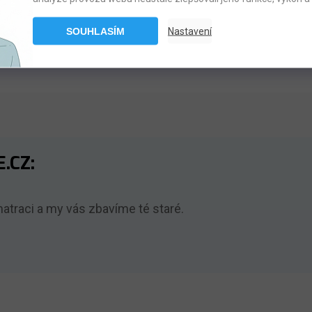
+420 608 223 270
SOUHLASÍM
Nastavení
.CZ:
traci a my vás zbavíme té staré.