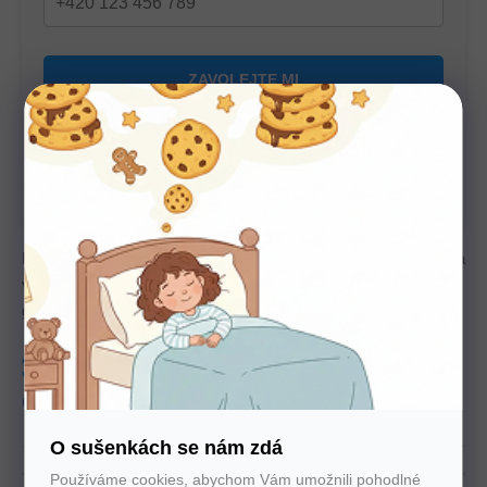
U nás nakupujte bez starostí
Autorizovaný prodejce všech značek. 100%
záruka. Záruční i pozáruční servis.
Krycí matrace pro vyšší komfort, dostupná ve dvou výškách a
variantách – rovná nebo s masážní profilací. Fixace
gumovými pásky, potah pratelný na 60 °C.
Tuhost
3
Výška
5 cm, 7 cm, 9 cm
produkt
Český
O sušenkách se nám zdá
Používáme cookies, abychom Vám umožnili pohodlné