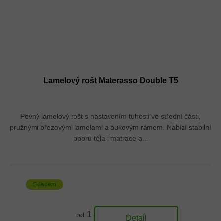
Lamelový rošt Materasso Double T5
Pevný lamelový rošt s nastavením tuhosti ve střední části,
pružnými březovými lamelami a bukovým rámem. Nabízí stabilní
oporu těla i matrace a...
Skladem
1 880 Kč
od
Detail