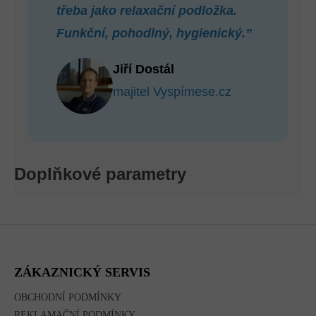
třeba jako relaxační podložka.
Funkční, pohodlný, hygienický.”
Jiří Dostál
majitel Vyspímese.cz
Doplňkové parametry
Z
Á
P
A
ZÁKAZNICKÝ SERVIS
T
Í
OBCHODNÍ PODMÍNKY
REKLAMAČNÍ PODMÍNKY