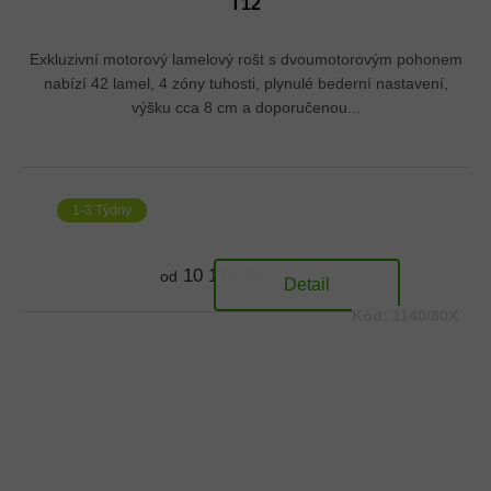
T12
Exkluzivní motorový lamelový rošt s dvoumotorovým pohonem
nabízí 42 lamel, 4 zóny tuhosti, plynulé bederní nastavení,
výšku cca 8 cm a doporučenou...
1-3 Týdny
10 174 Kč
od
Detail
Kód:
1140/80X