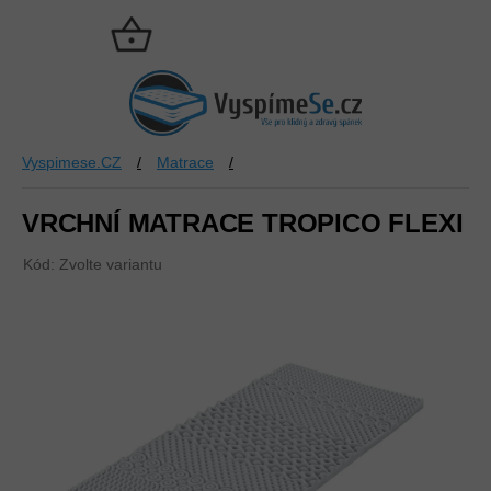
Přejít
na
NÁKUPNÍ
obsah
KOŠÍK
Vyspimese.CZ
/
Matrace
/
VRCHNÍ MATRACE TROPICO FLEXI
Kód:
Zvolte variantu