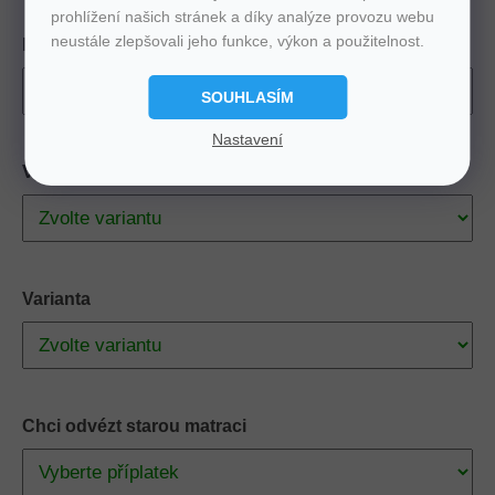
prohlížení našich stránek a díky analýze provozu webu
neustále zlepšovali jeho funkce, výkon a použitelnost.
Rozměr
SOUHLASÍM
Nastavení
Výška matrace
Varianta
Chci odvézt starou matraci