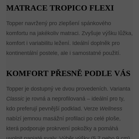
MATRACE TROPICO FLEXI
Topper navržený pro zlepšení spánkového
komfortu na jakékoliv matraci. Zvyšuje výšku lůžka,
komfort i variabilitu ležení. Ideální doplněk pro
kontinentální postele, ale i samostatné použití.
KOMFORT PŘESNĚ PODLE VÁS
Topper je dostupný ve dvou provedeních. Varianta
Classic
je rovná a neprofilovaná – ideální pro ty,
kdo preferují pevnější podklad. Verze
Wellness
nabízí jemnou masážní profilaci po celé ploše,
která podporuje prokrvení pokožky a pomáhá
uvolnit napjaté svaly. Výběr výšky (5,7 nebo 9 cm)