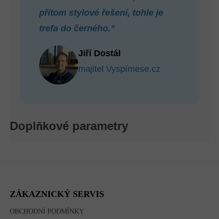
přitom stylové řešení, tohle je
trefa do černého.”
Jiří Dostál
majitel Vyspímese.cz
Doplňkové parametry
Z
Á
P
A
ZÁKAZNICKÝ SERVIS
T
Í
OBCHODNÍ PODMÍNKY