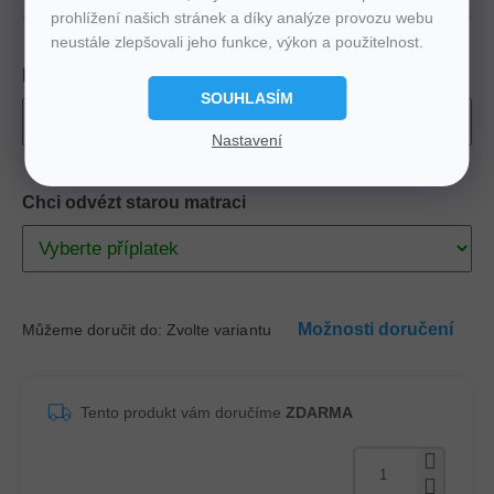
prohlížení našich stránek a díky analýze provozu webu
neustále zlepšovali jeho funkce, výkon a použitelnost.
Rozměr
SOUHLASÍM
Nastavení
Chci odvézt starou matraci
Možnosti doručení
Můžeme doručit do:
Zvolte variantu
Tento produkt vám doručíme
ZDARMA