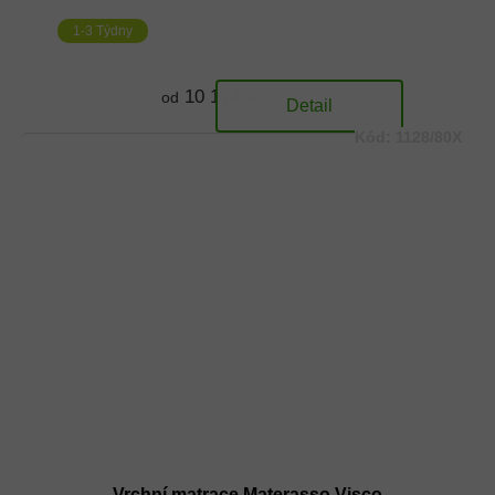
1-3 Týdny
10 174 Kč
od
Detail
Kód:
1128/80X
Vrchní matrace Materasso Visco