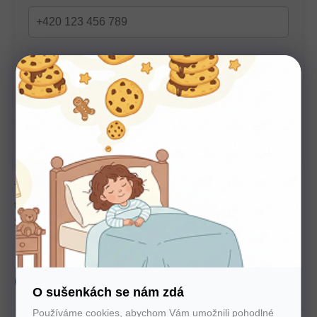
U nás nakupujte bez starostí
Autorizovaný prodejce všech značek. 100%
záruka. Záruční i pozáruční servis.
Topper z pěny Nightfly s výškou 7 cm poskytuje střední
tuhost, vysokou pružnost a výborné kopírování těla.
Snímatelný potah Silver zajišťuje hygienu i elegantní vzhled.
Výška
7 cm
Zdarma
Doprava
produkt
Slovenský
O sušenkách se nám zdá
Používáme cookies, abychom Vám umožnili pohodlné