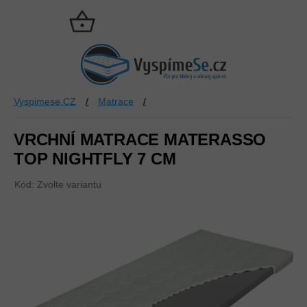
Přejít
na
NÁKUPNÍ
obsah
KOŠÍK
Vyspimese.CZ
/
Matrace
/
VRCHNÍ MATRACE MATERASSO
TOP NIGHTFLY 7 CM
Kód:
Zvolte variantu