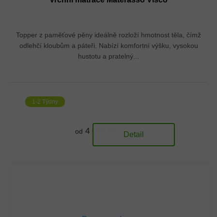
Topper z paměťové pěny ideálně rozloží hmotnost těla, čímž
odlehčí kloubům a páteři. Nabízí komfortní výšku, vysokou
hustotu a pratelný...
1-2 Týdny
4 070 Kč
od
Detail