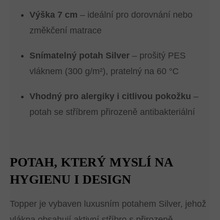
Výška 7 cm
– ideální pro dorovnání nebo
změkčení matrace
Snímatelný potah Silver
– prošitý PES
vláknem (300 g/m²), pratelný na 60 °C
Vhodný pro alergiky i citlivou pokožku
–
potah se stříbrem přirozeně antibakteriální
POTAH, KTERÝ MYSLÍ NA
HYGIENU I DESIGN
Topper je vybaven luxusním potahem Silver, jehož
vlákna obsahují aktivní stříbro s přirozeně