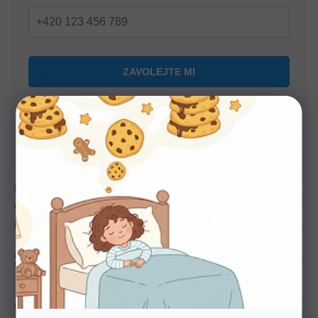
U nás nakupujte bez starostí
Autorizovaný prodejce všech značek. 100%
záruka. Záruční i pozáruční servis.
Přírodní matrace z pěny Biogreen s levandulí a potahem s
olivovým olejem. Výjimečná životnost, vysoká nosnost a
podpora zdravého, klidného spánku.
Tuhost
4-5
Nosnost
170 Kg
Výška
22 cm
Zdarma
Doprava
produkt
Slovenský