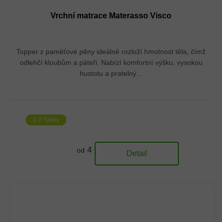
Vrchní matrace Materasso Visco
Topper z paměťové pěny ideálně rozloží hmotnost těla, čímž
odlehčí kloubům a páteři. Nabízí komfortní výšku, vysokou
hustotu a pratelný...
1-2 Týdny
4 070 Kč
od
Detail