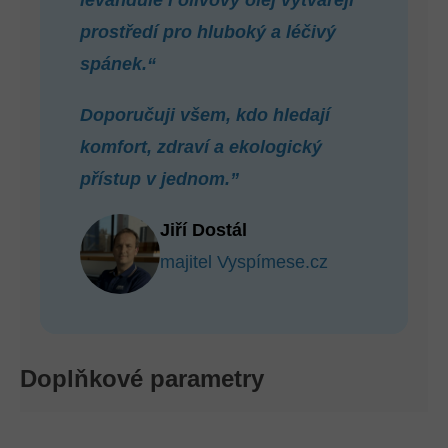
levandule i olivový olej vytvářejí
prostředí pro hluboký a léčivý
spánek.“
Doporučuji všem, kdo hledají
komfort, zdraví a ekologický
přístup v jednom.”
Jiří Dostál
majitel Vyspímese.cz
Doplňkové parametry