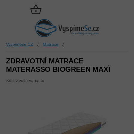
Přejít
na
NÁKUPNÍ
obsah
KOŠÍK
Vyspimese.CZ
/
Matrace
/
ZDRAVOTNÍ MATRACE
MATERASSO BIOGREEN MAXÏ
Kód:
Zvolte variantu