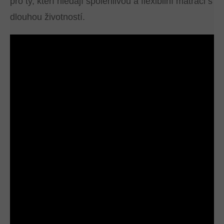
pro ty, kteří hledají spolehlivou a flexibilní matraci s
dlouhou životností.