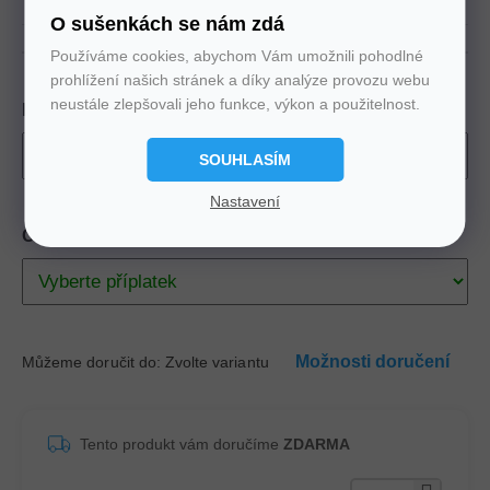
O sušenkách se nám zdá
Používáme cookies, abychom Vám umožnili pohodlné
prohlížení našich stránek a díky analýze provozu webu
neustále zlepšovali jeho funkce, výkon a použitelnost.
Rozměr
SOUHLASÍM
Nastavení
Chci odvézt starou matraci
Možnosti doručení
Můžeme doručit do:
Zvolte variantu
Tento produkt vám doručíme
ZDARMA