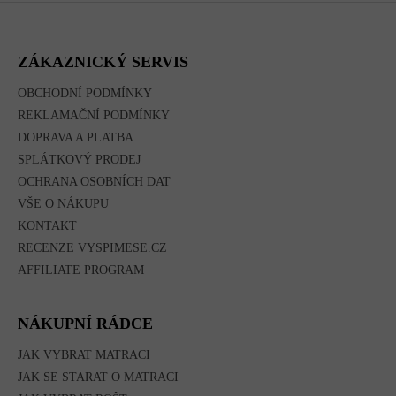
Z
Á
P
A
ZÁKAZNICKÝ SERVIS
T
Í
OBCHODNÍ PODMÍNKY
REKLAMAČNÍ PODMÍNKY
DOPRAVA A PLATBA
SPLÁTKOVÝ PRODEJ
OCHRANA OSOBNÍCH DAT
VŠE O NÁKUPU
KONTAKT
RECENZE VYSPIMESE.CZ
AFFILIATE PROGRAM
NÁKUPNÍ RÁDCE
JAK VYBRAT MATRACI
JAK SE STARAT O MATRACI