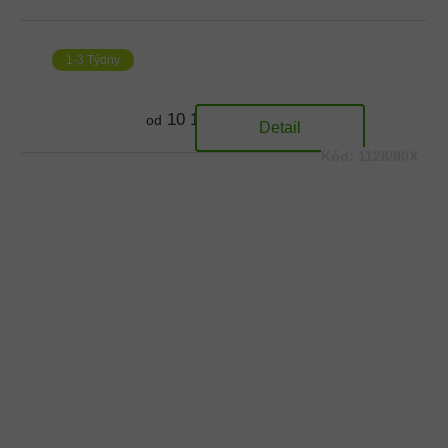
1-3 Týdny
10 174 Kč
od
Detail
Kód:
1128/80X