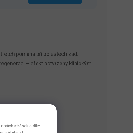
Stretch pomáhá při bolestech zad,
egeneraci – efekt potvrzený klinickými
našich stránek a díky
použitelnost.