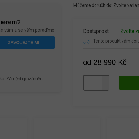
Můžeme doručit do:
Zvolte varia
ýběrem?
me vám a se vším poradíme
Zvolte v
Tento produkt vám do
od
28 990 Kč
Měrná
cena:
a. Záruční i pozáruční