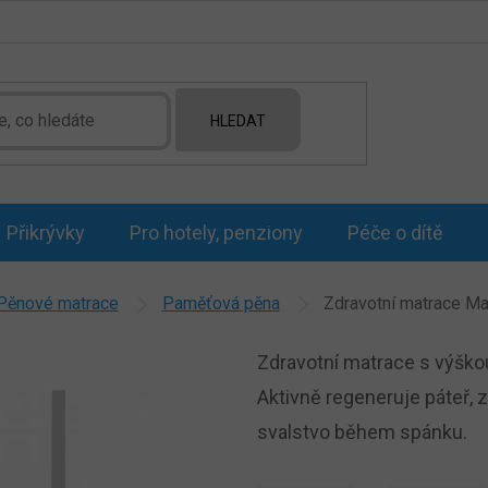
HLEDAT
Přikrývky
Pro hotely, penziony
Péče o dítě
Pěnové matrace
Paměťová pěna
Zdravotní matrace Ma
Zdravotní matrace s výško
Aktivně regeneruje páteř, 
svalstvo během spánku.