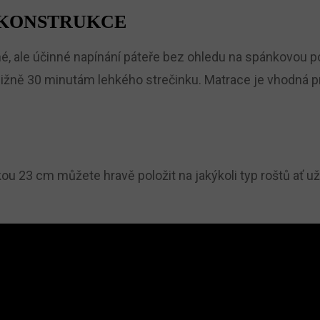
 KONSTRUKCE
, ale účinné napínání páteře bez ohledu na spánkovou po
ližně 30 minutám lehkého strečinku. Matrace je vhodná pr
u 23 cm můžete hravě položit na jakýkoli typ roštů ať už