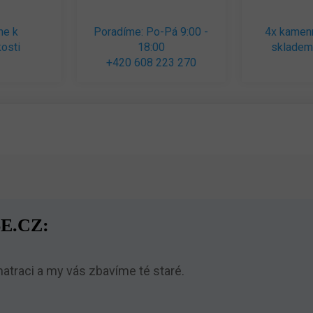
me k
Poradíme: Po-Pá 9:00 -
4x kamen
osti
18:00
skladem
+420 608 223 270
E.CZ:
traci a my vás zbavíme té staré.