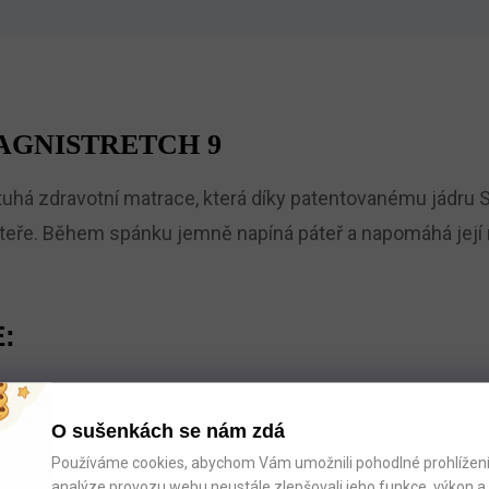
GNISTRETCH 9
tuhá zdravotní matrace, která díky patentovanému jádru 
eře. Během spánku jemně napíná páteř a napomáhá její r
:
g, záruka 12 let
O sušenkách se nám zdá
regenerace páteře během spánku
Používáme cookies, abychom Vám umožnili pohodlné prohlížení 
analýze provozu webu neustále zlepšovali jeho funkce, výkon a 