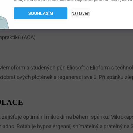
tahu pro beztlakový komfort
SOUHLASÍM
Nastavení
ilní teplota po celou noc
ropraktiků (ACA)
moform a studených pěn Eliosoft a Elioform s technolo
iobratlových plotének a regeneraci svalů. Při spánku zl
ULACE
zajišťuje optimální mikroklima během spánku. Mikrokaps
chladno. Potah je hypoalergenní, snímatelný a pratelný na 3