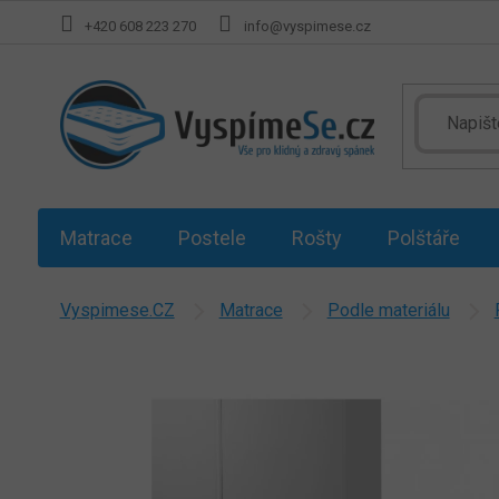
Přejít
+420 608 223 270
info@vyspimese.cz
na
obsah
Matrace
Postele
Rošty
Polštáře
Vyspimese.CZ
Matrace
Podle materiálu