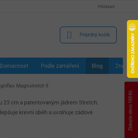
Přihlášení
NÁKUPNÍ
Prázdný košík
KOŠÍK
Domácnost
Podle zaměření
Blog
Značky
gniflex Magnistretch 9
Získejte slevu 100 Kč
u 23 cm a patentovaným jádrem Stretch.
zlepšuje krevní oběh a uvolňuje zádové