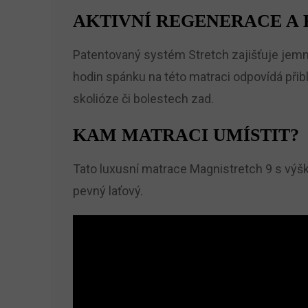
AKTIVNÍ REGENERACE A
Patentovaný systém Stretch zajišťuje jemné
hodin spánku na této matraci odpovídá přib
skolióze či bolestech zad.
KAM MATRACI UMÍSTIT?
Tato luxusní matrace Magnistretch 9 s výško
pevný laťový.