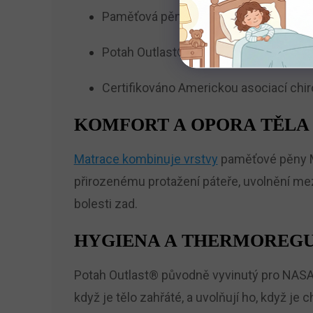
Paměťová pěna Memoform (1 cm) v po
Potah Outlast® – termoregulace a stab
Certifikováno Americkou asociací chi
KOMFORT A OPORA TĚLA
Matrace kombinuje vrstvy
paměťové pěny Me
přirozenému protažení páteře, uvolnění mez
bolesti zad.
HYGIENA A THERMOREG
Potah Outlast® původně vyvinutý pro NASA 
když je tělo zahřáté, a uvolňují ho, když je 