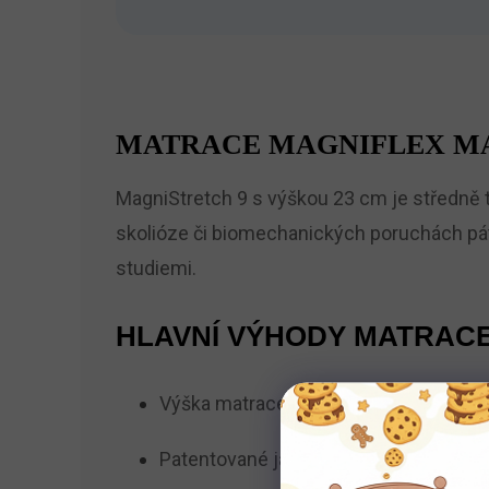
MATRACE MAGNIFLEX MA
MagniStretch 9 s výškou 23 cm je středně 
skolióze či biomechanických poruchách pát
studiemi.
HLAVNÍ VÝHODY MATRACE
Výška matrace 23 cm, nosnost do 150 k
Patentované jádro Stretch – aktivní 