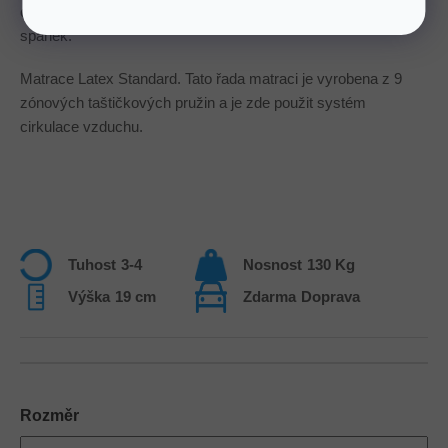
cm, nosnost 130 kg, pratelný potah. Ideální pro zdravý
spánek.
Matrace Latex Standard. Tato řada matraci je vyrobena z 9
zónových taštičkových pružin a je zde použit systém
cirkulace vzduchu.
Tuhost
3-4
Nosnost
130 Kg
Výška
19 cm
Zdarma
Doprava
Rozměr