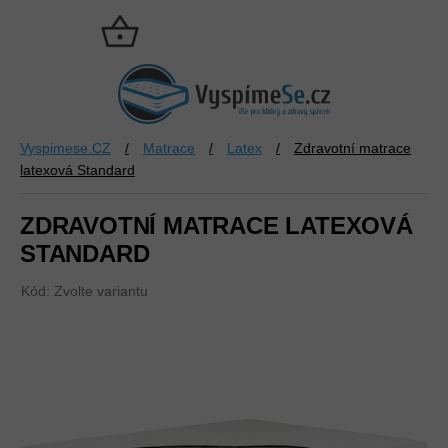
Přejít
na
NÁKUPNÍ
obsah
KOŠÍK
Vyspimese.CZ
/
Matrace
/
Latex
/
Zdravotní matrace
latexová Standard
ZDRAVOTNÍ MATRACE LATEXOVÁ
STANDARD
Kód:
Zvolte variantu