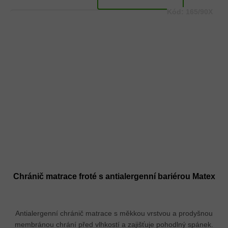
Kód:
165/90X
Chránič matrace froté s antialergenní bariérou Matex
Antialergenní chránič matrace s měkkou vrstvou a prodyšnou
membránou chrání před vlhkostí a zajišťuje pohodlný spánek.