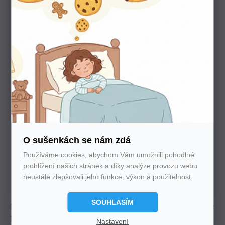
Potřebujete poradit s výběrem?
Nechte nám na sebe číslo. Zavoláme vám a se vším
poradíme
O sušenkách se nám zdá
Používáme cookies, abychom Vám umožnili pohodlné
U nás nakupujte bez starostí
prohlížení našich stránek a díky analýze provozu webu
Autorizovaný prodejce všech značek. 100%
neustále zlepšovali jeho funkce, výkon a použitelnost.
záruka. Záruční i pozáruční servis.
SOUHLASÍM
Latexová matrace s 9 zónovými pružinami nabízí oboustranný
komfort – měkkou stranu pro zimu a tvrdší pro léto. Výška 19
Nastavení