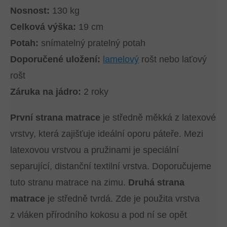
Nosnost:
130 kg
Celková výška:
19 cm
Potah:
snímatelný pratelný potah
Doporučené uložení:
lamelový
rošt nebo laťový
rošt
Záruka na jádro:
2 roky
První strana matrace
je středně měkká z latexové
vrstvy, která zajišťuje ideální oporu páteře. Mezi
latexovou vrstvou a pružinami je speciální
separující, distanční textilní vrstva. Doporučujeme
tuto stranu matrace na zimu.
Druhá strana
matrace
je středně tvrdá. Zde je použita vrstva
z vláken přírodního kokosu a pod ní se opět