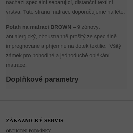
nachází speciální separující, distanční textilní
vrstva. Tuto stranu matrace doporučujeme na léto.
Potah na matraci BROWN
– 9 zónový,
antialergický, oboustranně prošitý ze speciálně
impregnované a příjemné na dotek textilie. Všitý
zámek pro pohodlné a jednoduché oblékání
matrace.
Doplňkové parametry
Z
Á
P
A
ZÁKAZNICKÝ SERVIS
T
Í
OBCHODNÍ PODMÍNKY