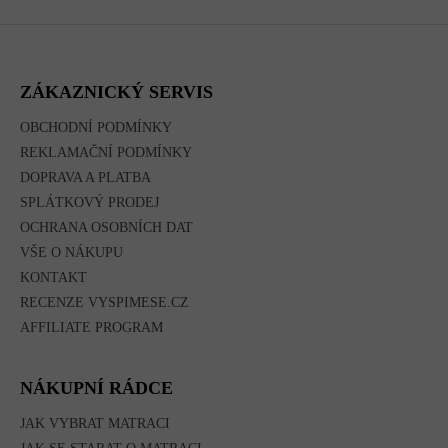
Z
Á
P
A
ZÁKAZNICKÝ SERVIS
T
Í
OBCHODNÍ PODMÍNKY
REKLAMAČNÍ PODMÍNKY
DOPRAVA A PLATBA
SPLÁTKOVÝ PRODEJ
OCHRANA OSOBNÍCH DAT
VŠE O NÁKUPU
KONTAKT
RECENZE VYSPIMESE.CZ
AFFILIATE PROGRAM
NÁKUPNÍ RÁDCE
JAK VYBRAT MATRACI