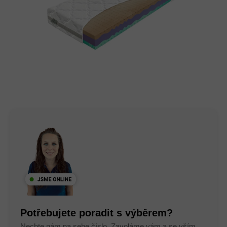
Potřebujete poradit s výběrem?
Nechte nám na sebe číslo. Zavoláme vám a se vším