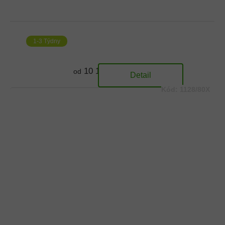
1-3 Týdny
10 174 Kč
od
Detail
Kód:
1128/80X