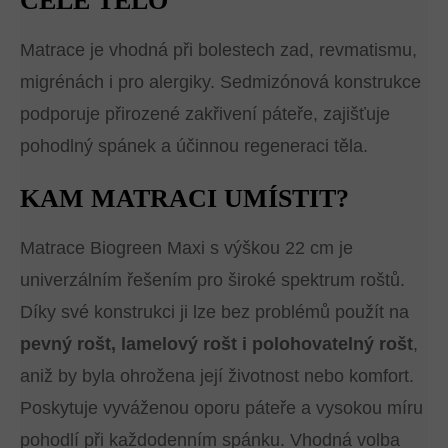
CELÉ TĚLO
Matrace je vhodná při bolestech zad, revmatismu,
migrénách i pro alergiky. Sedmizónová konstrukce
podporuje přirozené zakřivení páteře, zajišťuje
pohodlný spánek a účinnou regeneraci těla.
KAM MATRACI UMÍSTIT?
Matrace Biogreen Maxi s výškou 22 cm je
univerzálním řešením pro široké spektrum roštů.
Díky své konstrukci ji lze bez problémů použít na
pevný rošt, lamelový rošt i polohovatelný rošt
,
aniž by byla ohrožena její životnost nebo komfort.
Poskytuje vyváženou oporu páteře a vysokou míru
pohodlí při každodenním spánku. Vhodná volba