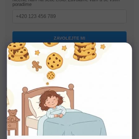
poradíme
U nás nakupujte bez starostí
Autorizovaný prodejce všech značek. 100%
záruka. Záruční i pozáruční servis.
Přírodní matrace z pěny Biogreen s levandulí a potahem s
olivovým olejem. Výjimečná životnost, vysoká nosnost a
podpora zdravého, klidného spánku.
Tuhost
4-5
Nosnost
170 Kg
Výška
22 cm
Zdarma
Doprava