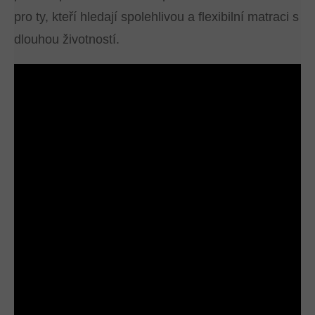
pro ty, kteří hledají spolehlivou a flexibilní matraci s
dlouhou životností.