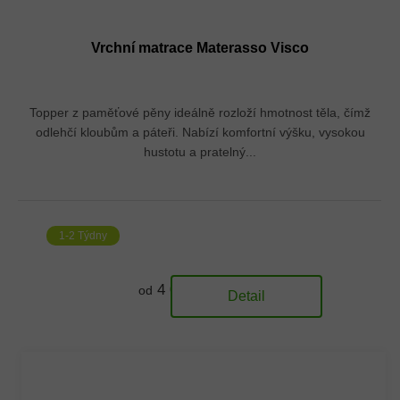
Vrchní matrace Materasso Visco
Topper z paměťové pěny ideálně rozloží hmotnost těla, čímž
odlehčí kloubům a páteři. Nabízí komfortní výšku, vysokou
hustotu a pratelný...
1-2 Týdny
4 070 Kč
od
Detail