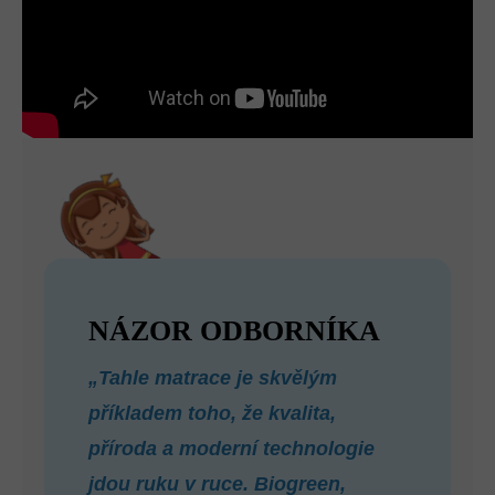
NÁZOR ODBORNÍKA
„Tahle matrace je skvělým
příkladem toho, že kvalita,
příroda a moderní technologie
jdou ruku v ruce. Biogreen,