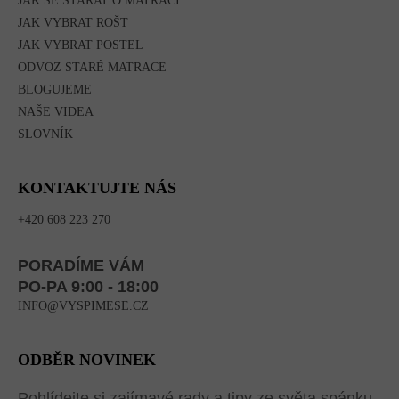
JAK SE STARAT O MATRACI
JAK VYBRAT ROŠT
JAK VYBRAT POSTEL
ODVOZ STARÉ MATRACE
BLOGUJEME
NAŠE VIDEA
SLOVNÍK
KONTAKTUJTE NÁS
+420 608 223 270
PORADÍME VÁM
PO-PA 9:00 - 18:00
INFO@VYSPIMESE.CZ
ODBĚR NOVINEK
Pohlídejte si zajímavé rady a tipy ze světa spánku.