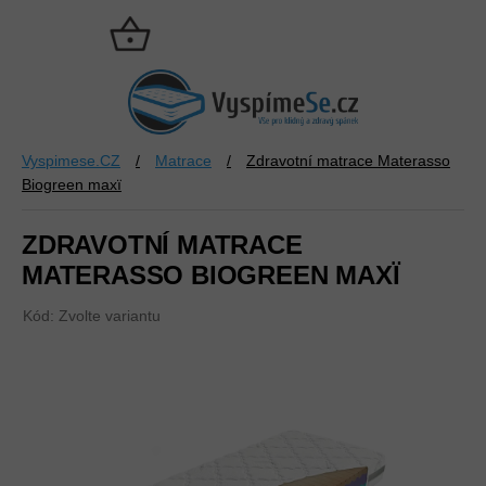
Přejít
na
NÁKUPNÍ
obsah
KOŠÍK
Vyspimese.CZ
/
Matrace
/
Zdravotní matrace Materasso
Biogreen maxï
ZDRAVOTNÍ MATRACE
MATERASSO BIOGREEN MAXÏ
Kód:
Zvolte variantu