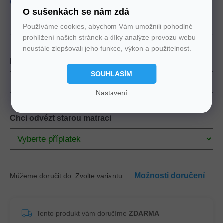
produkt
Slovenský
O sušenkách se nám zdá
Používáme cookies, abychom Vám umožnili pohodlné
prohlížení našich stránek a díky analýze provozu webu
neustále zlepšovali jeho funkce, výkon a použitelnost.
Rozměr
SOUHLASÍM
Nastavení
Chci odvézt starou matraci
Možnosti doručení
Můžeme doručit do:
Zvolte variantu
Tento produkt vám doručíme
ZDARMA