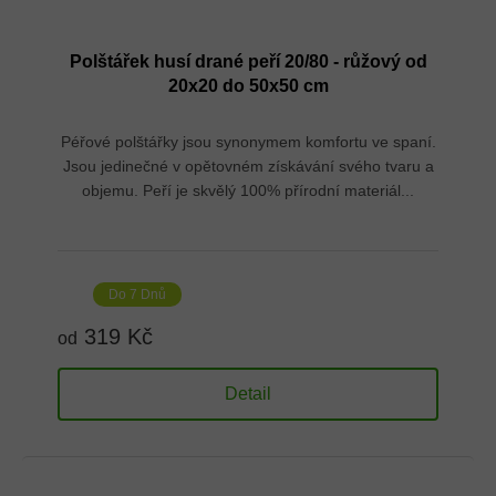
Polštářek husí drané peří 20/80 - růžový od
20x20 do 50x50 cm
Péřové polštářky jsou synonymem komfortu ve spaní.
Jsou jedinečné v opětovném získávání svého tvaru a
objemu. Peří je skvělý 100% přírodní materiál...
Do 7 Dnů
319 Kč
od
Detail