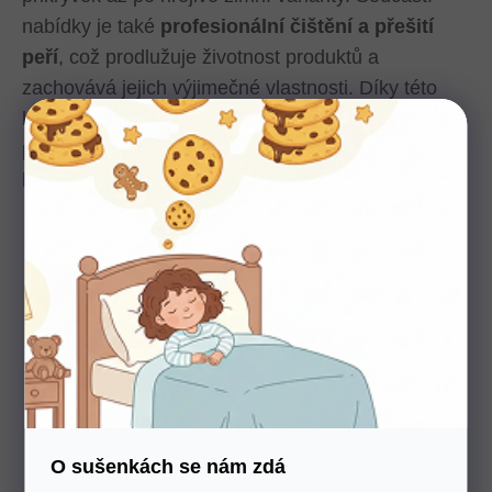
nabídky je také
profesionální čištění a přešití
peří
, což prodlužuje životnost produktů a
zachovává jejich výjimečné vlastnosti. Díky této
komplexní nabídce se JAN peří stává spolehlivým
partnerem pro všechny, kteří chtějí investovat do
kvalitního spánku.
Co JAN peří nabízí?
Péřové polštáře JAN
Peří
Přikrývky JAN Peří
O sušenkách se nám zdá