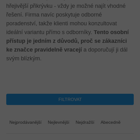
hřejivější přikrývku - vždy je možné najít vhodné
řešení. Firma navíc poskytuje odborné
poradenství, takže klienti mohou konzultovat
ideální variantu přímo s odborníky.
Tento osobní
přístup je jedním z důvodů, proč se zákazníci
ke značce pravidelně vracejí
a doporučují ji dál
svým blízkým.
FILTROVAT
Ř
a
Nejprodávanější
Nejlevnější
Nejdražší
Abecedně
z
e