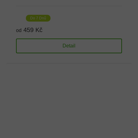
Do 7 Dnů
459 Kč
od
Detail