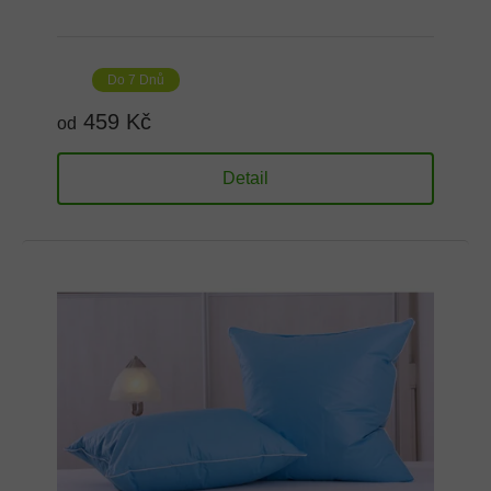
Do 7 Dnů
459 Kč
od
Detail