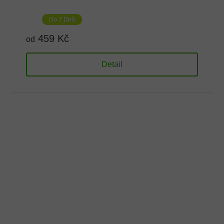
Do 7 Dnů
459 Kč
od
Detail