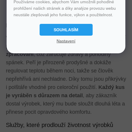
Používáme cookies, abychom Vám umožnili pohodlné
prohlížení našich stránek a díky analýze provozu webu
neustále zlepšovali jeho funkce, výkon a použitelnost.
Proč si zvolit právě JAN peří
SOUHLASÍM
Výrobky značky JAN peří vynikají tím, že kombinují
Nastavení
přírodní materiály a vysokou kvalitu
zpracování
, což zaručuje zdravý a pohodlný
spánek. Peří je přirozeně prodyšné a dokáže
regulovat teplotu během noci, takže se člověk
nepřehřívá ani nechladne. Díky tomu jsou přikrývky
i polštáře vhodné pro celoroční použití.
Každý kus
je vyráběn s důrazem na detail
, aby zákazník
dostal výrobek, který mu bude sloužit dlouhá léta a
přinese pocit opravdového komfortu.
Služby, které prodlouží životnost výrobků