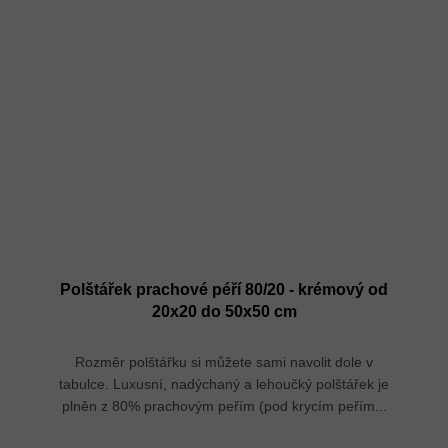
Polštářek prachové péří 80/20 - krémový od
20x20 do 50x50 cm
Rozměr polštářku si můžete sami navolit dole v
tabulce. Luxusní, nadýchaný a lehoučký polštářek je
plněn z 80% prachovým peřím (pod krycím peřím...