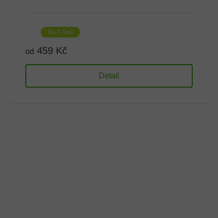
Do 7 Dnů
459 Kč
od
Detail