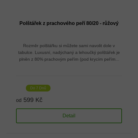
Polštářek z prachového peří 80/20 - růžový
Rozměr polštářku si můžete sami navolit dole v
tabulce. Luxusní, nadýchaný a lehoučký polštářek je
plněn z 80% prachovým peřím (pod krycím peřím...
Do 7 Dnů
599 Kč
od
Detail