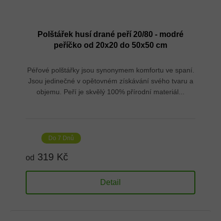
Polštářek husí drané peří 20/80 - modré
peříčko od 20x20 do 50x50 cm
Péřové polštářky jsou synonymem komfortu ve spaní.
Jsou jedinečné v opětovném získávání svého tvaru a
objemu. Peří je skvělý 100% přírodní materiál...
Do 7 Dnů
319 Kč
od
Detail