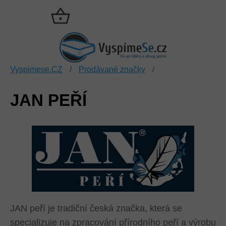
Přejít
na
NÁKUPNÍ
obsah
KOŠÍK
Vyspimese.CZ
/
Prodávané značky
/
JAN PEŘÍ
JAN peří je tradiční česká značka, která se
specializuje na zpracování přírodního peří a výrobu