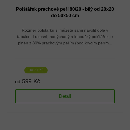
Polštářek prachové peří 80/20 - bílý od 20x20
do 50x50 cm
Rozměr polštářku si můžete sami navolit dole v
tabulce. Luxusní, nadýchaný a lehoučký polštářek je
plněn z 80% prachovým peřím (pod krycím peřím...
Do 7 Dnů
599 Kč
od
Detail