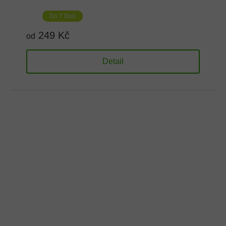
Do 7 Dnů
249 Kč
od
Detail