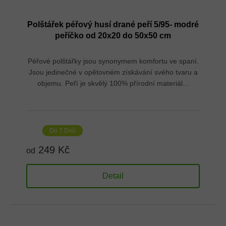
Polštářek péřový husí drané peří 5/95- modré
peříčko od 20x20 do 50x50 cm
Péřové polštářky jsou synonymem komfortu ve spaní.
Jsou jedinečné v opětovném získávání svého tvaru a
objemu. Peří je skvělý 100% přírodní materiál...
Do 7 Dnů
249 Kč
od
Detail