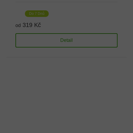
Do 7 Dnů
319 Kč
od
Detail