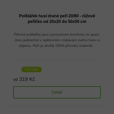
Polštářek husí drané peří 20/80 - růžové
peříčko od 20x20 do 50x50 cm
Péřové polštářky jsou synonymem komfortu ve spaní.
Jsou jedinečné v opětovném získávání svého tvaru a
objemu. Peří je skvělý 100% přírodní materiál...
Do 7 Dnů
319 Kč
od
Detail