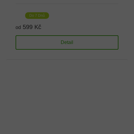
Do 7 Dnů
599 Kč
od
Detail