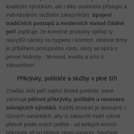
kvalitním výrobkům, ale i díky osobnímu přístupu a
individuálním službám zákazníkům.
Spojení
tradičních postupů a moderních metod čištění
peří
zajišťuje, že konečné produkty splňují ty
nejvyšší nároky na hygienu i komfort. Historie firmy
je příběhem postupného růstu, který se opírá o
pevné hodnoty - férovost, kvalitu a úctu k
zákazníkovi.
Přikrývky, polštáře a služby v plné šíři
Značka JAN peří nabízí široké portfolio, které
zahrnuje
péřové přikrývky, polštáře a renovace
stávajících výrobků
. Každý produkt je dostupný v
různých variantách, aby si zákazník mohl vybrat
přesně podle svých potřeb - od lehkých letních
přikrývek až po hřejivé zimní varianty. Součástí