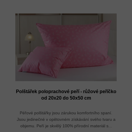
n
V
í
ý
p
p
r
i
o
s
d
p
u
r
k
o
t
d
ů
u
k
t
ů
Polštářek poloprachové peří - růžové peříčko
od 20x20 do 50x50 cm
Péřové polštářky jsou zárukou komfortního spaní.
Jsou jedinečné v opětovném získávání svého tvaru a
objemu. Peří je skvělý 100% přírodní materiál s...