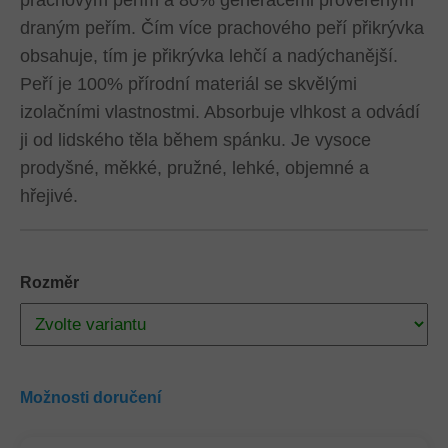
prachovým peřím a 80% generacemi prověřeným
draným peřím. Čím více prachového peří přikrývka
obsahuje, tím je přikrývka lehčí a nadýchanější.
Peří je 100% přírodní materiál se skvělými
izolačními vlastnostmi. Absorbuje vlhkost a odvádí
ji od lidského těla během spánku. Je vysoce
prodyšné, měkké, pružné, lehké, objemné a
hřejivé.
Rozměr
Možnosti doručení