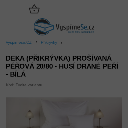
Přejít
na
NÁKUPNÍ
obsah
KOŠÍK
Vyspimese.CZ
/
Přikrývky
/
DEKA (PŘIKRÝVKA) PROŠÍVANÁ
PÉŘOVÁ 20/80 - HUSÍ DRANÉ PEŘÍ
- BÍLÁ
Kód:
Zvolte variantu