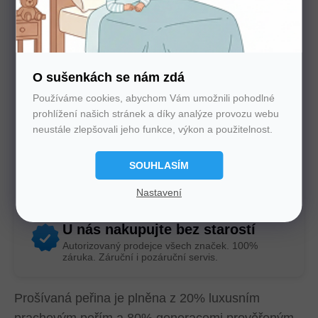
Potřebujete poradit s výběrem?
O sušenkách se nám zdá
Nechte nám na sebe číslo. Zavoláme vám a se vším
Používáme cookies, abychom Vám umožnili pohodlné
poradíme
prohlížení našich stránek a díky analýze provozu webu
neustále zlepšovali jeho funkce, výkon a použitelnost.
SOUHLASÍM
Nastavení
U nás nakupujte bez starostí
Autorizovaný prodejce všech značek. 100%
záruka. Záruční i pozáruční servis.
Prošívaná peřina je plněna z 20% luxusním