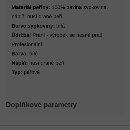
Materiál peřiny:
100% bavlna sypkovina,
náplň: husí drané peří
Barva sypkoviny:
bílá
Údržba:
Praní - výrobek se nesmí prát!
Profesionální.
Barva:
bílé
Náplň:
husí drané peří
Typ:
péřové
Doplňkové parametry
Z