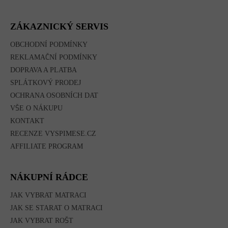
Á
P
A
ZÁKAZNICKÝ SERVIS
T
Í
OBCHODNÍ PODMÍNKY
REKLAMAČNÍ PODMÍNKY
DOPRAVA A PLATBA
SPLÁTKOVÝ PRODEJ
OCHRANA OSOBNÍCH DAT
VŠE O NÁKUPU
KONTAKT
RECENZE VYSPIMESE.CZ
AFFILIATE PROGRAM
NÁKUPNÍ RÁDCE
JAK VYBRAT MATRACI
JAK SE STARAT O MATRACI
JAK VYBRAT ROŠT