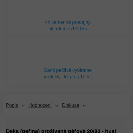
4x kamenné prodejny
skladem +7000 ks
Sami pečlivě vybíráme
produkty. Již přes 10 let.
Popis
Hodnocení
Diskuze
Deka (peřina) prošívaná péřová 20/80 - husí