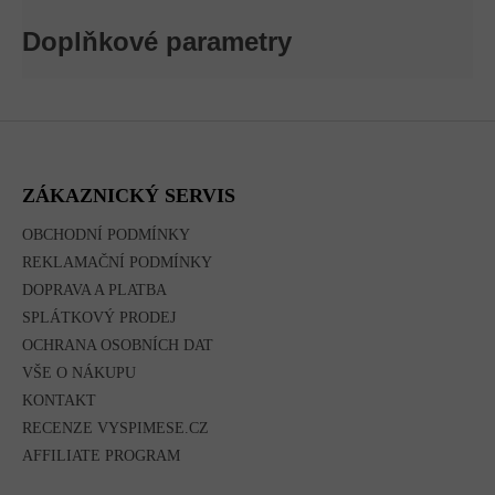
Doplňkové parametry
Z
Á
P
A
ZÁKAZNICKÝ SERVIS
T
Í
OBCHODNÍ PODMÍNKY
REKLAMAČNÍ PODMÍNKY
DOPRAVA A PLATBA
SPLÁTKOVÝ PRODEJ
OCHRANA OSOBNÍCH DAT
VŠE O NÁKUPU
KONTAKT
RECENZE VYSPIMESE.CZ
AFFILIATE PROGRAM