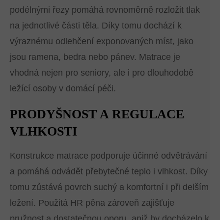
podélnými řezy pomáhá rovnoměrně rozložit tlak
na jednotlivé části těla. Díky tomu dochází k
výraznému odlehčení exponovaných míst, jako
jsou ramena, bedra nebo pánev. Matrace je
vhodná nejen pro seniory, ale i pro dlouhodobě
ležící osoby v domácí péči.
PRODYŠNOST A REGULACE
VLHKOSTI
Konstrukce matrace podporuje účinné odvětrávání
a pomáhá odvádět přebytečné teplo i vlhkost. Díky
tomu zůstává povrch suchý a komfortní i při delším
ležení. Použitá HR pěna zároveň zajišťuje
pružnost a dostatečnou oporu, aniž by docházelo k