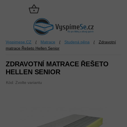
Přejít
na
NÁKUPNÍ
obsah
KOŠÍK
Vyspimese.CZ
/
Matrace
/
Studená pěna
/
Zdravotní
matrace Řešeto Hellen Senior
ZDRAVOTNÍ MATRACE ŘEŠETO
HELLEN SENIOR
Kód:
Zvolte variantu