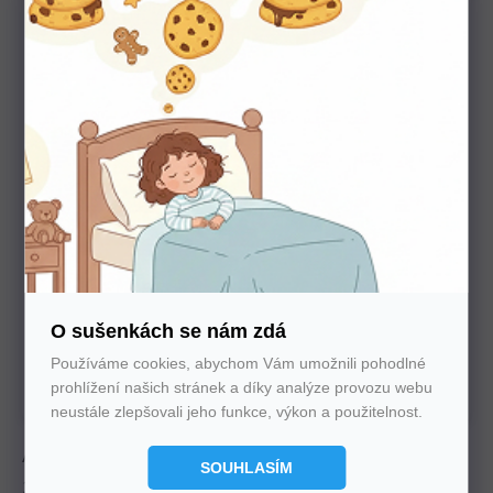
Potřebujete poradit s výběrem?
Nechte nám na sebe číslo. Zavoláme vám a se vším
poradíme
O sušenkách se nám zdá
U nás nakupujte bez starostí
Používáme cookies, abychom Vám umožnili pohodlné
Autorizovaný prodejce všech značek. 100%
prohlížení našich stránek a díky analýze provozu webu
záruka. Záruční i pozáruční servis.
neustále zlepšovali jeho funkce, výkon a použitelnost.
Antidekubitní matrace s výškou 19 cm a nosností
SOUHLASÍM
130 kg nabízí 5 zónovou oporu, výborné odvětrání