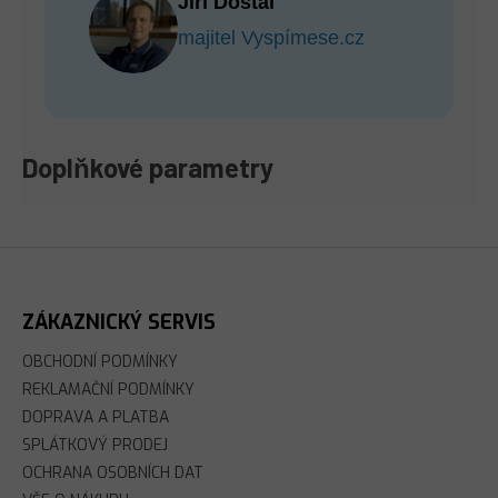
Jiří Dostál
majitel Vyspímese.cz
Doplňkové parametry
Z
Á
P
A
ZÁKAZNICKÝ SERVIS
T
Í
OBCHODNÍ PODMÍNKY
REKLAMAČNÍ PODMÍNKY
DOPRAVA A PLATBA
SPLÁTKOVÝ PRODEJ
OCHRANA OSOBNÍCH DAT