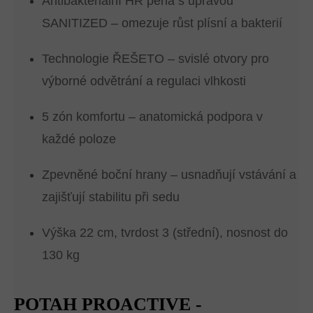
Antibakteriální HR pěna s úpravou
SANITIZED – omezuje růst plísní a bakterií
Technologie ŘEŠETO – svislé otvory pro
výborné odvětrání a regulaci vlhkosti
5 zón komfortu – anatomická podpora v
každé poloze
Zpevněné boční hrany – usnadňují vstávání a
zajišťují stabilitu při sedu
Výška 22 cm, tvrdost 3 (střední), nosnost do
130 kg
POTAH PROACTIVE -