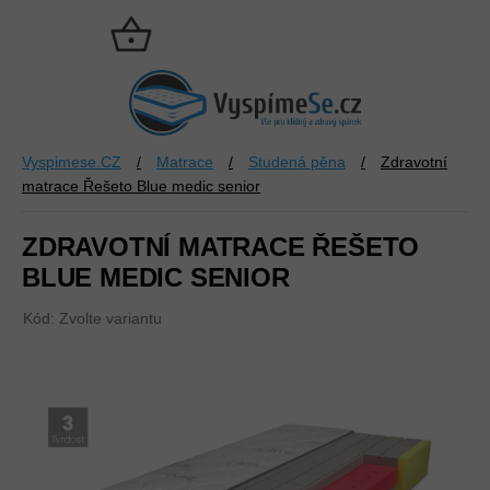
Přejít
na
NÁKUPNÍ
obsah
KOŠÍK
Vyspimese.CZ
/
Matrace
/
Studená pěna
/
Zdravotní
matrace Řešeto Blue medic senior
ZDRAVOTNÍ MATRACE ŘEŠETO
BLUE MEDIC SENIOR
Kód:
Zvolte variantu