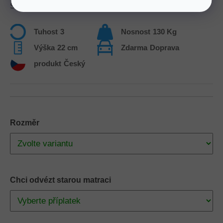
Se zpevněnými okraji a antidekubitním prořezem.
Tuhost
3
Nosnost
130 Kg
Výška
22 cm
Zdarma
Doprava
produkt
Český
Rozměr
Chci odvézt starou matraci