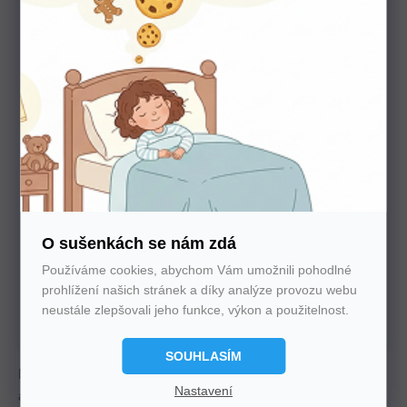
Potřebujete poradit s výběrem?
Nechte nám na sebe číslo. Zavoláme vám a se vším
poradíme
O sušenkách se nám zdá
Používáme cookies, abychom Vám umožnili pohodlné
U nás nakupujte bez starostí
prohlížení našich stránek a díky analýze provozu webu
Autorizovaný prodejce všech značek. 100%
neustále zlepšovali jeho funkce, výkon a použitelnost.
záruka. Záruční i pozáruční servis.
SOUHLASÍM
Matrace pro seniory z HR pěny s technologií ŘEŠETO,
Nastavení
antibakteriální úpravou SANITIZED a potahem PROACTIVE.