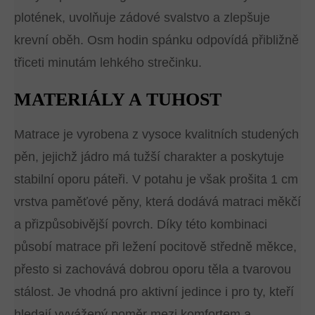
plotének, uvolňuje zádové svalstvo a zlepšuje
krevní oběh. Osm hodin spánku odpovídá přibližně
třiceti minutám lehkého strečinku.
MATERIÁLY A TUHOST
Matrace je vyrobena z vysoce kvalitních studených
pěn, jejichž jádro má tužší charakter a poskytuje
stabilní oporu páteři. V potahu je však prošita 1 cm
vrstva paměťové pěny, která dodává matraci měkčí
a přizpůsobivější povrch. Díky této kombinaci
působí matrace při ležení pocitově středně měkce,
přesto si zachovává dobrou oporu těla a tvarovou
stálost. Je vhodná pro aktivní jedince i pro ty, kteří
hledají vyvážený poměr mezi komfortem a