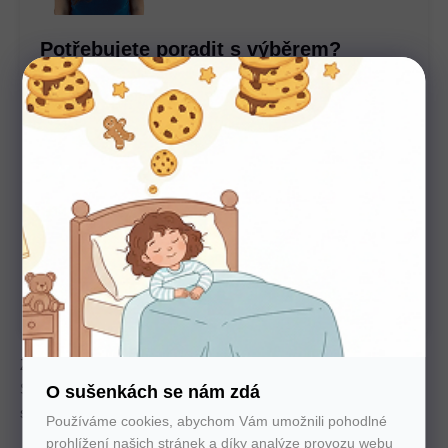
Potřebujete poradit s výběrem?
Nechte nám na sebe číslo. Zavoláme vám a se vším
poradíme
U nás nakupujte bez starostí
Autorizovaný prodejce všech značek. 100%
záruka. Záruční i pozáruční servis.
Zdravotní matrace s výškou 23 cm a patentovaným jádrem
Stretch. Aktivně regeneruje páteř a je ideální pro děti v růstu,
O sušenkách se nám zdá
sportovce.
Používáme cookies, abychom Vám umožnili pohodlné
prohlížení našich stránek a díky analýze provozu webu