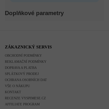
Doplňkové parametry
Z
Á
P
A
ZÁKAZNICKÝ SERVIS
T
Í
OBCHODNÍ PODMÍNKY
REKLAMAČNÍ PODMÍNKY
DOPRAVA A PLATBA
SPLÁTKOVÝ PRODEJ
OCHRANA OSOBNÍCH DAT
VŠE O NÁKUPU
KONTAKT
RECENZE VYSPIMESE.CZ
AFFILIATE PROGRAM