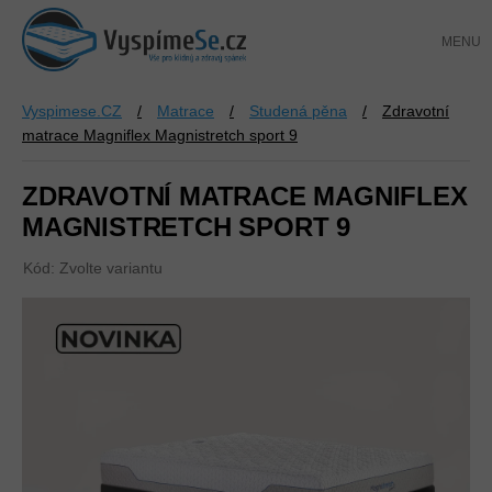
Přejít
NÁKUP
na
KOŠÍK
obsah
Vyspimese.CZ
/
Matrace
/
Studená pěna
/
Zdravotní
matrace Magniflex Magnistretch sport 9
ZDRAVOTNÍ MATRACE MAGNIFLEX
MAGNISTRETCH SPORT 9
Kód:
Zvolte variantu