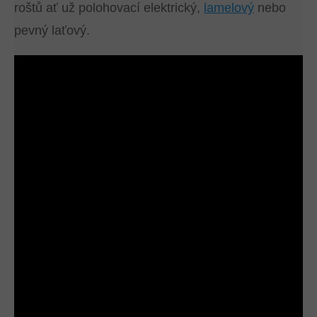
roštů ať už polohovací elektrický,
lamelový
nebo
pevný laťový.