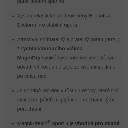
páteř během spánku
Vysoce elastické studené pěny Eliosoft a
Elioform pro stabilní oporu
Atraktivní snímatelný a pratelný potah (30°C)
z
rychleschnoucího vlákna
MagniDry
vyniká vysokou prodyšností, rychle
odvádí vlhkost a udržuje zdravé mikroklima
po celou noc
Je vhodná pro děti v růstu a osoby, které trpí
skoliózou páteře či jejími biomechanickými
poruchami
®
MagniStretch
Sport 9 je
vhodná pro mladé