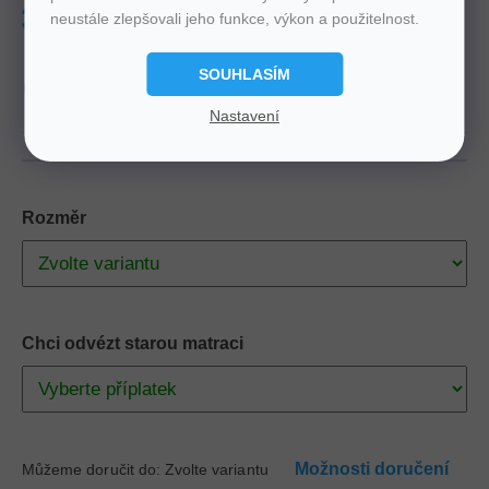
Tuhost
3
Nosnost
120 Kg
neustále zlepšovali jeho funkce, výkon a použitelnost.
Výška
23 cm
Zdarma
Doprava
SOUHLASÍM
produkt
Italský
Nastavení
Rozměr
Chci odvézt starou matraci
Možnosti doručení
Můžeme doručit do:
Zvolte variantu