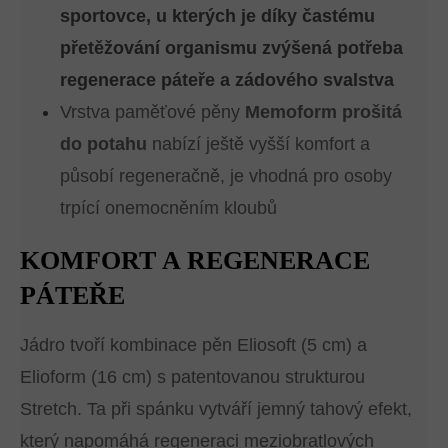
sportovce, u kterých je díky častému
přetěžování organismu zvýšená potřeba
regenerace páteře a zádového svalstva
Vrstva paměťové pěny
Memoform prošitá
do potahu
nabízí ještě vyšší komfort a
působí regeneračně, je vhodná pro osoby
trpící onemocněním kloubů
KOMFORT A REGENERACE
PÁTEŘE
Jádro tvoří kombinace pěn Eliosoft (5 cm) a
Elioform (16 cm) s patentovanou strukturou
Stretch. Ta při spánku vytváří jemný tahový efekt,
který napomáhá regeneraci meziobratlových