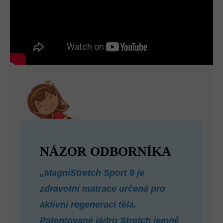
NÁZOR ODBORNÍKA
„MagniStretch Sport 9 je
zdravotní matrace určená pro
aktivní regeneraci těla.
Patentované jádro Stretch jemně