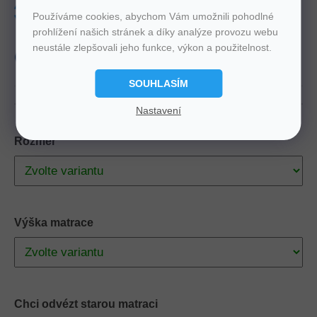
Tuhost
3-4
Nosnost
135 Kg
Používáme cookies, abychom Vám umožnili pohodlné
prohlížení našich stránek a díky analýze provozu webu
Výška
20 cm, 22 cm, 24 cm, 26 cm
Zdarma
Doprava
neustále zlepšovali jeho funkce, výkon a použitelnost.
produkt
Český
SOUHLASÍM
Nastavení
Rozměr
Výška matrace
Chci odvézt starou matraci