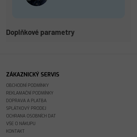
Doplňkové parametry
Z
Á
P
A
ZÁKAZNICKÝ SERVIS
T
Í
OBCHODNÍ PODMÍNKY
REKLAMAČNÍ PODMÍNKY
DOPRAVA A PLATBA
SPLÁTKOVÝ PRODEJ
OCHRANA OSOBNÍCH DAT
VŠE O NÁKUPU
KONTAKT