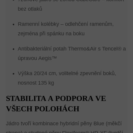
bez otlaků
Ramenní kolébky – odlehčení ramenům,
zejména při spánku na boku
Antibakteriální potah Thermo&Air s Tencel® a
úpravou Aegis™
Výška 20/24 cm, volitelné zpevnění boků,
nosnost 135 kg
STABILITA A PODPORA VE
VŠECH POLOHÁCH
Jádro tvoří kombinace hybridní pěny Blue (měkčí