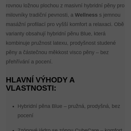
rovnou ložnou plochou z masivní hybridní pěny pro
milovníky tradiční pevnosti, a
Wellness
s jemnou
masážní profilací pro vyšší komfort a relaxaci. Obě
varianty obsahují hybridní pěnu Blue, která
kombinuje pružnost latexu, prodyšnost studené
pěny a částečnou měkkost visco pěny – bez
přehřívání a pocení.
HLAVNÍ VÝHODY A
VLASTNOSTI:
Hybridní pěna Blue – pružná, prodyšná, bez
pocení
7zónové jádro se zónou CubeCare – komfort