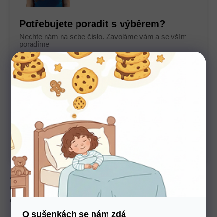
Potřebujete poradit s výběrem?
Nechte nám na sebe číslo. Zavoláme vám a se vším
poradíme
U nás nakupujte bez starostí
Autorizovaný prodejce všech značek. 100%
záruka. Záruční i pozáruční servis.
Antibakteriální matrace s hybridní a studenou pěnou,
CubeCare zónami a možností výběru profilace. Výška 20/24
cm, nosnost 135 kg, pro alergiky a astmatiky.
O sušenkách se nám zdá