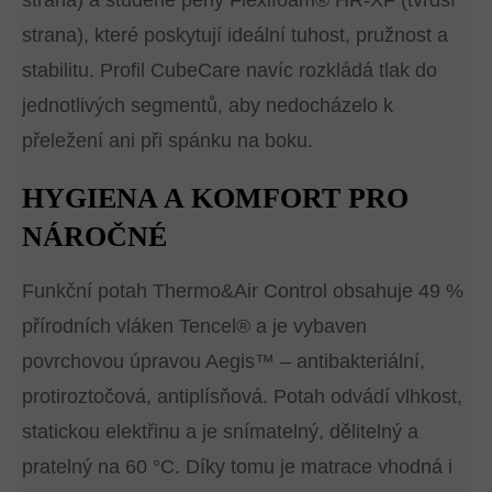
strana) a studené pěny Flexifoam® HR-XF (tvrdší
strana), které poskytují ideální tuhost, pružnost a
stabilitu. Profil CubeCare navíc rozkládá tlak do
jednotlivých segmentů, aby nedocházelo k
přeležení ani při spánku na boku.
HYGIENA A KOMFORT PRO
NÁROČNÉ
Funkční potah Thermo&Air Control obsahuje 49 %
přírodních vláken Tencel® a je vybaven
povrchovou úpravou Aegis™ – antibakteriální,
protiroztočová, antiplísňová. Potah odvádí vlhkost,
statickou elektřinu a je snímatelný, dělitelný a
pratelný na 60 °C. Díky tomu je matrace vhodná i