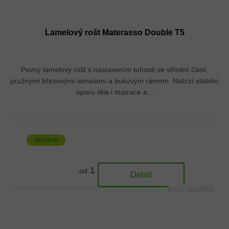
Lamelový rošt Materasso Double T5
Pevný lamelový rošt s nastavením tuhosti ve střední části,
pružnými březovými lamelami a bukovým rámem. Nabízí stabilní
oporu těla i matrace a...
Skladem
1 880 Kč
od
Detail
Kód:
162/80X