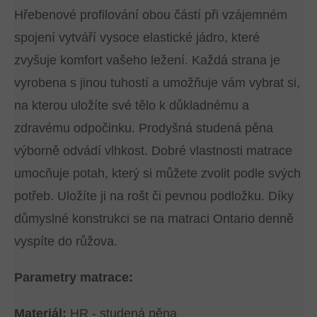
Hřebenové profilování obou částí při vzájemném
spojení vytváří vysoce elastické jádro, které
zvyšuje komfort vašeho ležení. Každá strana je
vyrobena s jinou tuhostí a umožňuje vám vybrat si,
na kterou uložíte své tělo k důkladnému a
zdravému odpočinku. Prodyšná studená pěna
výborně odvádí vlhkost. Dobré vlastnosti matrace
umocňuje potah, který si můžete zvolit podle svých
potřeb. Uložíte ji na rošt či pevnou podložku. Díky
důmyslné konstrukci se na matraci Ontario denně
vyspíte do růžova.
Parametry matrace:
Materiál:
HR - studená pěna