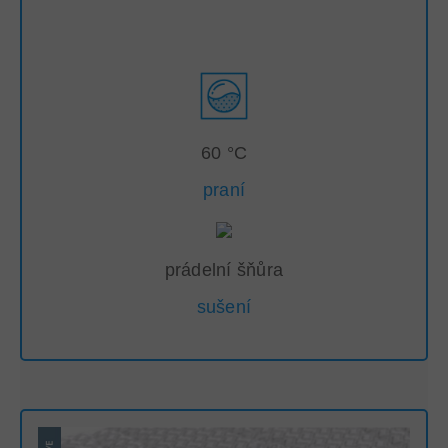
60 °C
praní
prádelní šňůra
sušení