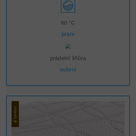
60 °C
praní
prádelní šňůra
sušení