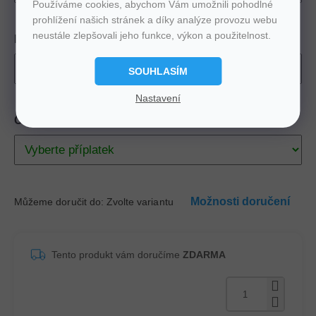
Používáme cookies, abychom Vám umožnili pohodlné
prohlížení našich stránek a díky analýze provozu webu
neustále zlepšovali jeho funkce, výkon a použitelnost.
Potah
SOUHLASÍM
Nastavení
Chci odvézt starou matraci
Možnosti doručení
Můžeme doručit do:
Zvolte variantu
Tento produkt vám doručíme
ZDARMA