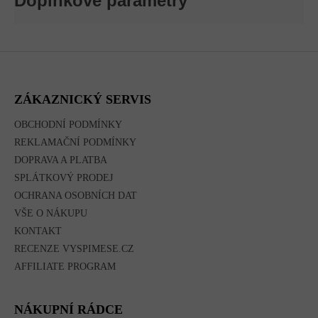
Doplňkové parametry
Z
Á
P
A
ZÁKAZNICKÝ SERVIS
T
Í
OBCHODNÍ PODMÍNKY
REKLAMAČNÍ PODMÍNKY
DOPRAVA A PLATBA
SPLÁTKOVÝ PRODEJ
OCHRANA OSOBNÍCH DAT
VŠE O NÁKUPU
KONTAKT
RECENZE VYSPIMESE.CZ
AFFILIATE PROGRAM
NÁKUPNÍ RÁDCE