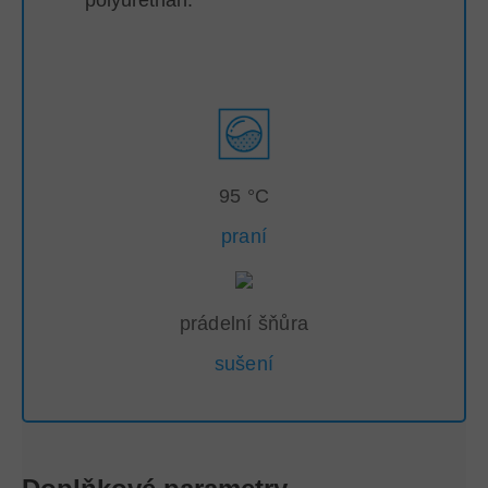
95 °C
praní
prádelní šňůra
sušení