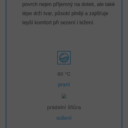
povrch nejen příjemný na dotek, ale také
lépe drží tvar, působí plněji a zajišťuje
lepší komfort při sezení i ležení.
60 °C
praní
prádelní šňůra
sušení