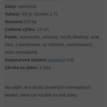
Zóny:
nezónová
Tuhost:
4/5 (z rozsahu 1-7)
Nosnost:
120 kg
Celková výška:
14 cm
Potah:
standardní, strečový, kozlík lékařský, aloe
vera, s bambusem, se stříbrem, nepromokavý
nebo omyvatelný,
Doporučené uložení:
lamelový
rošt
Záruka na jádro:
2 roky
Na výběr ze 6 druhů pratelných snímatelných
potahů, které lze rozdělit na dvě půlky: