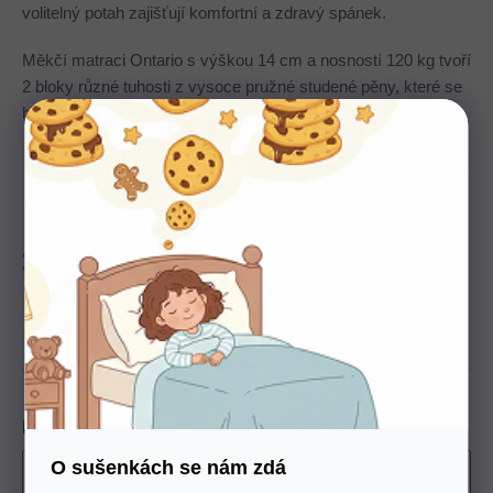
volitelný potah zajišťují komfortní a zdravý spánek.
Měkčí matraci Ontario s výškou 14 cm a nosností 120 kg tvoří
2 bloky různé tuhosti z vysoce pružné studené pěny, které se
hřebenovitě spojují do elastického jádra.
Tuhost
4-5
Nosnost
120 Kg
Výška
14 cm
produkt
Český
Rozměr
O sušenkách se nám zdá