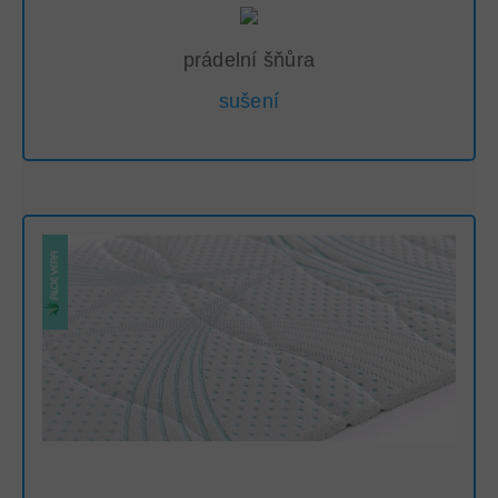
prádelní šňůra
sušení