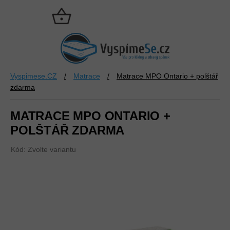
Přejít
na
NÁKUPNÍ
obsah
KOŠÍK
Vyspimese.CZ
/
Matrace
/
Matrace MPO Ontario + polštář
zdarma
MATRACE MPO ONTARIO +
POLŠTÁŘ ZDARMA
Kód:
Zvolte variantu