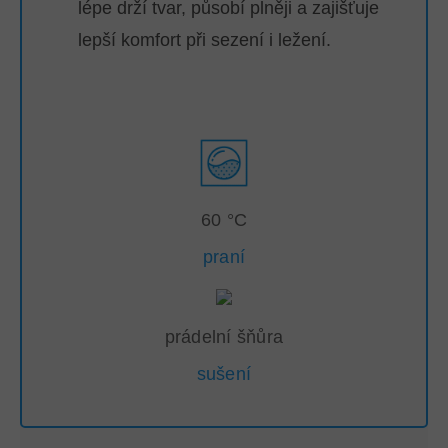
lépe drží tvar, působí plněji a zajišťuje
lepší komfort při sezení i ležení.
60 °C
praní
prádelní šňůra
sušení