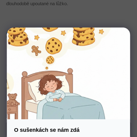
dlouhodobě upoutané na lůžko.
Tuhost
5
Nosnost
120 Kg
Výška
14 cm
produkt
Český
Rozměr
Potah
O sušenkách se nám zdá