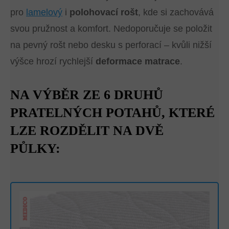
pro
lamelový
i
polohovací rošt
, kde si zachovává
svou pružnost a komfort. Nedoporučuje se položit
na pevný rošt nebo desku s perforací – kvůli nižší
výšce hrozí rychlejší
deformace matrace
.
NA VÝBĚR ZE 6 DRUHŮ
PRATELNÝCH POTAHŮ, KTERÉ
LZE ROZDĚLIT NA DVĚ
PŮLKY: