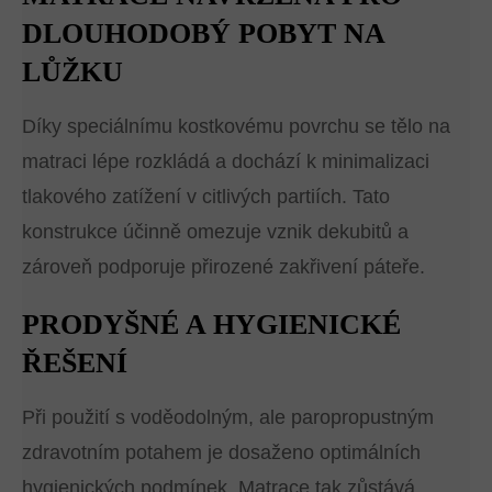
DLOUHODOBÝ POBYT NA
LŮŽKU
Díky speciálnímu kostkovému povrchu se tělo na
matraci lépe rozkládá a dochází k minimalizaci
tlakového zatížení v citlivých partiích. Tato
konstrukce účinně omezuje vznik dekubitů a
zároveň podporuje přirozené zakřivení páteře.
PRODYŠNÉ A HYGIENICKÉ
ŘEŠENÍ
Při použití s voděodolným, ale paropropustným
zdravotním potahem je dosaženo optimálních
hygienických podmínek. Matrace tak zůstává