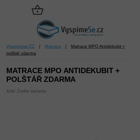
Přejít
na
NÁKUPNÍ
obsah
KOŠÍK
Vyspimese.CZ
/
Matrace
/
Matrace MPO Antidekubit +
polštář zdarma
MATRACE MPO ANTIDEKUBIT +
POLŠTÁŘ ZDARMA
Kód:
Zvolte variantu