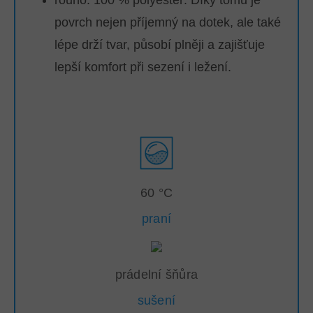
povrch nejen příjemný na dotek, ale také
lépe drží tvar, působí plněji a zajišťuje
lepší komfort při sezení i ležení.
60 °C
praní
prádelní šňůra
sušení