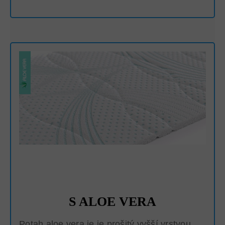
S ALOE VERA
Potah aloe vera je je prošitý vyšší vrstvou