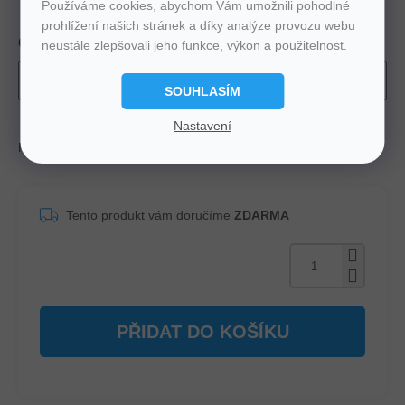
Používáme cookies, abychom Vám umožnili pohodlné
prohlížení našich stránek a díky analýze provozu webu
Chci odvézt starou matraci
neustále zlepšovali jeho funkce, výkon a použitelnost.
SOUHLASÍM
Nastavení
Možnosti doručení
Můžeme doručit do:
Zvolte variantu
Tento produkt vám doručíme
ZDARMA
PŘIDAT DO KOŠÍKU