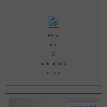
60 °C
praní
prádelní šňůra
sušení