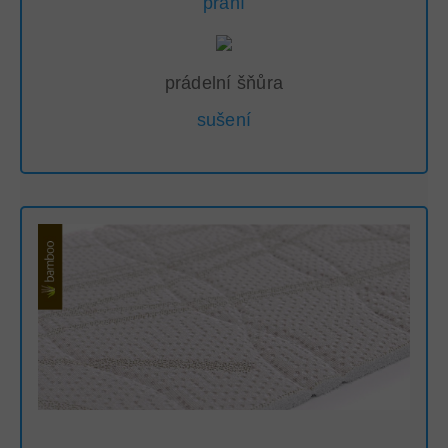
praní
prádelní šňůra
sušení