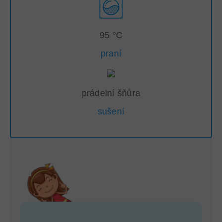
95 °C
praní
prádelní šňůra
sušení