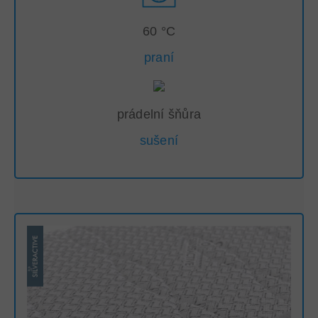
60 °C
praní
prádelní šňůra
sušení