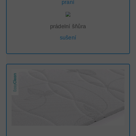
praní
prádelní šňůra
sušení