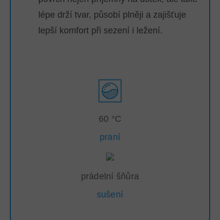
lépe drží tvar, působí plněji a zajišťuje
lepší komfort při sezení i ležení.
60 °C
praní
prádelní šňůra
sušení