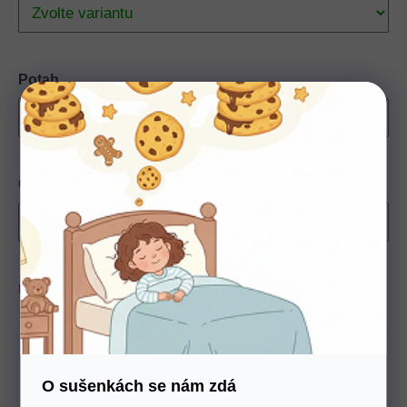
Potah
Chci odvézt starou matraci
Možnosti doručení
Můžeme doručit do:
Zvolte variantu
O sušenkách se nám zdá