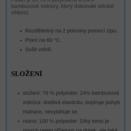
bambusové viskózy, který dokonale odvádí
vlhkost.
Rozdělitelný na 2 poloviny pomocí zipu.
Praní na 60 °C.
Sušit volně.
SLOŽENÍ
složení: 76 % polyester, 24% bambusová
viskóza: dodává elasticitu, kopíruje pohyb
matrace, nevytahuje se.
rouno: 100 % polyester:
Díky tomu je
povrch nejen příjemný na dotek, ale také