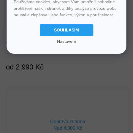
Používáme cookies, abychom Vám umožnili pohodlné
prohlížení našich stránek a díky analýze provozu webu
PŘIDAT DO KOŠÍKU
neustále zlepšovali jeho funkce, výkon a použitelnost.
SOUHLASÍM
Nastavení
Zvolte variantu
od
2 990 Kč
Měrná
cena:
Doprava zdarma
Nad 4.000 Kč