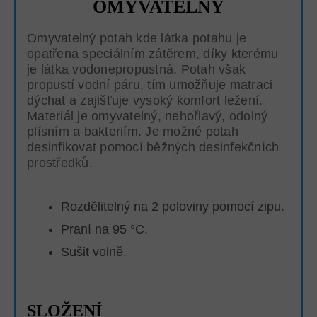
OMYVATELNÝ
Omyvatelný potah kde látka potahu je
opatřena speciálním zátěrem, díky kterému
je látka vodonepropustná. Potah však
propustí vodní páru, tím umožňuje matraci
dýchat a zajišťuje vysoký komfort ležení.
Materiál je omyvatelný, nehořlavý, odolný
plísním a bakteriím. Je možné potah
desinfikovat pomocí běžných desinfekčních
prostředků.
Rozdělitelný na 2 poloviny pomocí zipu.
Praní na 95 °C.
Sušit volně.
SLOŽENÍ