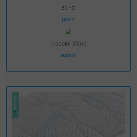
60 °C
praní
prádelní šňůra
sušení