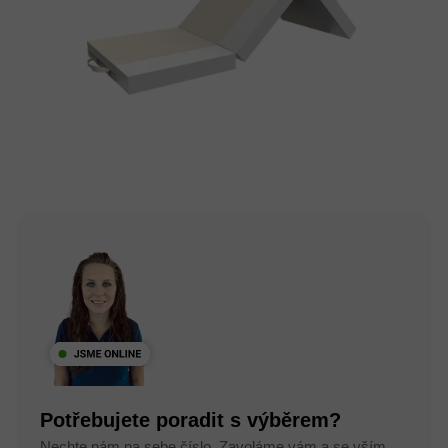
Potřebujete poradit s výběrem?
Nechte nám na sebe číslo. Zavoláme vám a se vším