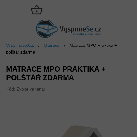
Přejít
na
NÁKUPNÍ
obsah
KOŠÍK
Vyspimese.CZ
/
Matrace
/
Matrace MPO Praktika +
polštář zdarma
MATRACE MPO PRAKTIKA +
POLŠTÁŘ ZDARMA
Kód:
Zvolte variantu