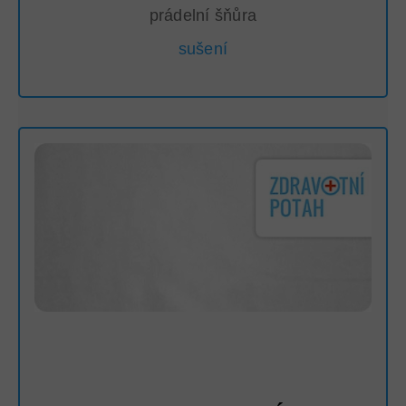
prádelní šňůra
sušení