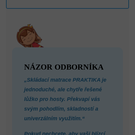
NÁZOR ODBORNÍKA
„Skládací matrace PRAKTIKA je
jednoduché, ale chytře řešené
lůžko pro hosty. Překvapí vás
svým pohodlím, skladností a
univerzálním využitím.“
Pokud nechcete, aby vaši blízcí