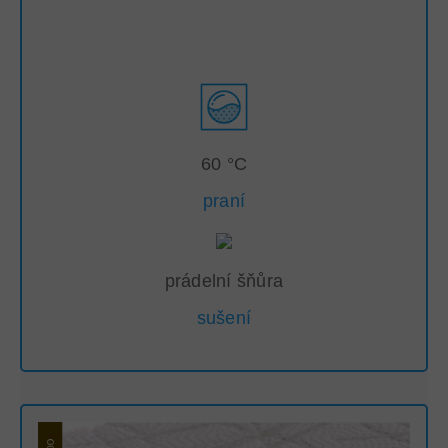
60 °C
praní
prádelní šňůra
sušení