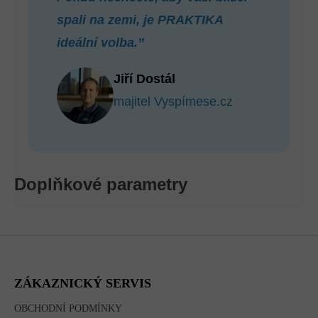
spali na zemi, je PRAKTIKA
ideální volba.”
Jiří Dostál
majitel Vyspímese.cz
Doplňkové parametry
Z
Á
P
A
ZÁKAZNICKÝ SERVIS
T
Í
OBCHODNÍ PODMÍNKY