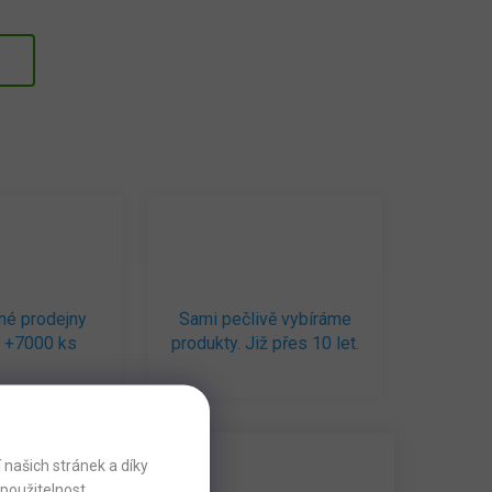
né prodejny
Sami pečlivě vybíráme
 +7000 ks
produkty. Již přes 10 let.
našich stránek a díky
použitelnost.