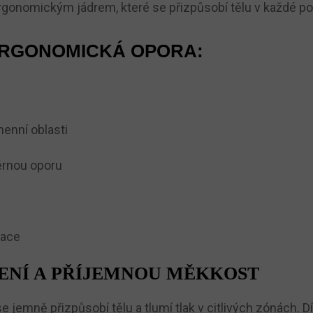
rgonomickým jádrem, které se přizpůsobí tělu v každé po
ERGONOMICKÁ OPORA:
enní oblasti
ěrnou oporu
race
ENÍ A PŘÍJEMNOU MĚKKOST
se jemně přizpůsobí tělu a tlumí tlak v citlivých zónách