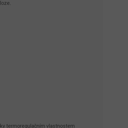
loze.
. Díky termoregulačním vlastnostem