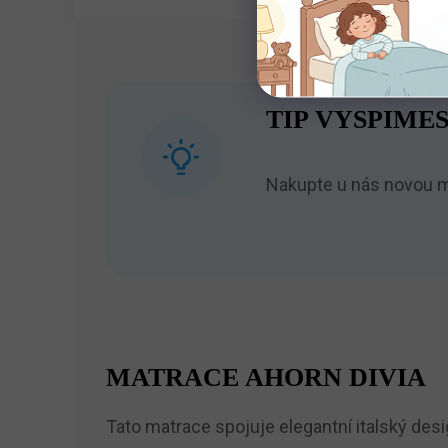
TIP VYSPIMES
Nakupte u nás novou ma
MATRACE AHORN DIVIA
Tato matrace spojuje elegantní italský desi