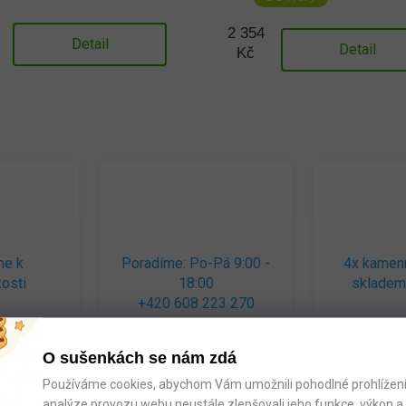
2 354
Detail
Detail
Kč
me k
Poradíme: Po-Pá 9:00 -
4x kamen
osti
18:00
skladem
+420 608 223 270
O sušenkách se nám zdá
Používáme cookies, abychom Vám umožnili pohodlné prohlížení 
analýze provozu webu neustále zlepšovali jeho funkce, výkon a 