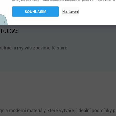
SOUHLASÍM
Nastavení
E.CZ:
traci a my vás zbavíme té staré.
gn a moderní materiály, které vytvářejí ideální podmínky