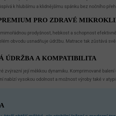
spívá k hlubšímu a klidnějšímu spánku bez nočního přehř
 PREMIUM PRO ZDRAVÉ MIKROKL
e mimořádnou prodyšnost, hebkost a schopnost efektivně 
celém obvodu usnadňuje údržbu. Matrace tak zůstává svěží
Á ÚDRŽBA A KOMPATIBILITA
eré zvýrazní její měkkou dynamiku. Komprimované balení 
ní nabízí vysokou odolnost a možnost výroby také v aty
A