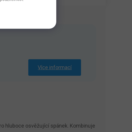
Více informací
 pro hluboce osvěžující spánek. Kombinuje