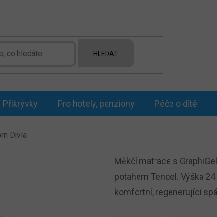
HLEDAT
Přikrývky
Pro hotely, penziony
Péče o dítě
rn Divia
Měkčí matrace s GraphiGe
potahem Tencel. Výška 24 
komfortní, regenerující sp