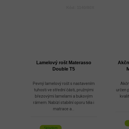
Kód:
1140/80X
Lamelový rošt Materasso
Akční
Double T5
M
Pevný lamelový rošt s nastavením
Akčn
tuhosti ve střední části, pružnými
určen p
březovými lamelami a bukovým
kvali
rámem. Nabízí stabilní oporu těla i
matrace a...
Skladem