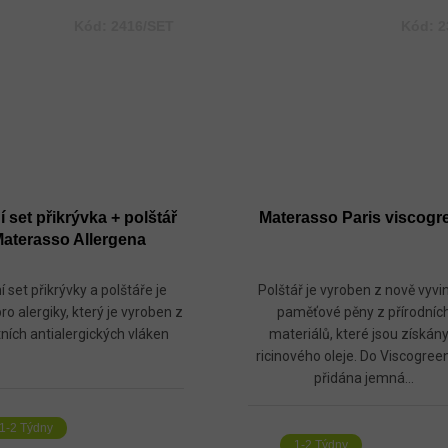
Kód:
2416/SET
Kód:
2
 set přikrývka + polštář
Materasso Paris viscogr
aterasso Allergena
í set přikrývky a polštáře je
Polštář je vyroben z nově vyvi
ro alergiky, který je vyroben z
paměťové pěny z přírodníc
tních antialergických vláken
materiálů, které jsou získány
ricinového oleje. Do Viscogreen
přidána jemná...
1-2 Týdny
1-2 Týdny