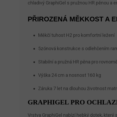
chladivý GraphiGel s pružnou HR pěnou a e
PŘIROZENÁ MĚKKOST A 
Měkčí tuhost H2 pro komfortní ležení
5zónová konstrukce s odlehčením ram
Stabilní a pružná HR pěna pro rovnom
Výška 24 cm a nosnost 160 kg
Záruka 7 let na dlouhou životnost mat
GRAPHIGEL PRO OCHLAZ
Vrstva GraphiGel nabízí hebký dotek, který 