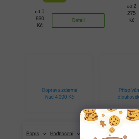
2
od
1
od
275
880
Kč
Detail
Kč
Doprava zdarma
Přispívá
Nad 4.000 Kč
dlouhověk
Popis
Hodnocení
Diskuze