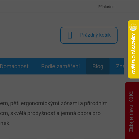
Přihlášení
NÁKUPNÍ
Prázdný košík
KOŠÍK
Domácnost
Podle zaměření
Blog
Značky
Získejte slevu 100 Kč
lem, pěti ergonomickými zónami a přírodním
cm, skvělá prodyšnost a jemná opora pro
ánek.