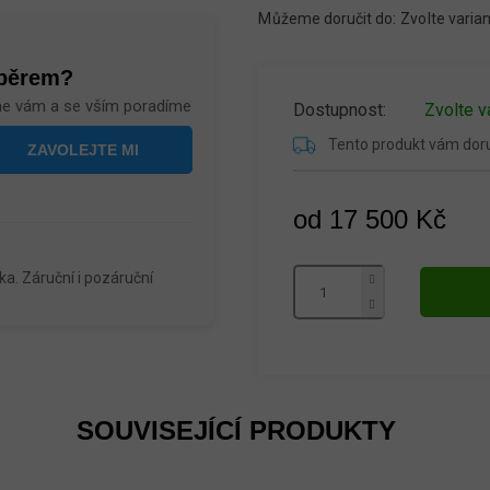
Můžeme doručit do:
Zvolte varia
ýběrem?
me vám a se vším poradíme
Zvolte v
Tento produkt vám do
od
17 500 Kč
Měrná
cena:
a. Záruční i pozáruční
SOUVISEJÍCÍ PRODUKTY