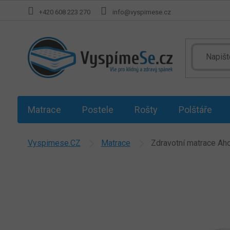
Přejít
+420 608 223 270
info@vyspimese.cz
na
obsah
Matrace
Postele
Rošty
Polštáře
Vyspimese.CZ
Matrace
Zdravotní matrace Aho