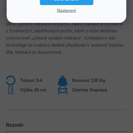
Latexové matrace té nejvyšší řady i pro ty nejnáročnější
Nastavení
zákazníky. Je zde použita vysoce elastická vrstva vlněné
pěny, systém cirkulace vzduchu. Jádro matrace je vyrobeno
z 9 zónových, taštičkových pružin, které s výše uloženou
vrstvou tvoří „zónový systém matrace“. Vzhledem k této
technologií se matrace ideálně přizpůsobí k anatomií Vašeho
těla. Matrace je oboustranná.
Tuhost
3-4
Nosnost
130 Kg
Výška
26 cm
Zdarma
Doprava
Rozměr