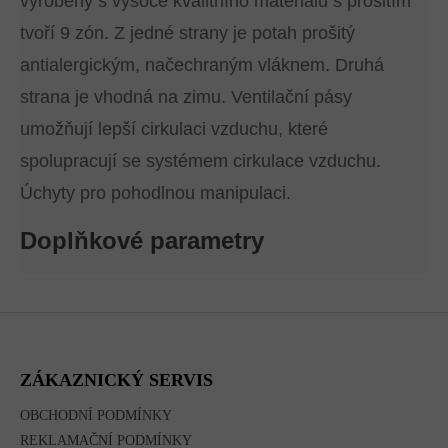
vyrobeny s vysoce kvalitního materiálu s prošitím
tvoří 9 zón. Z jedné strany je potah prošitý
antialergickým, načechraným vláknem. Druhá
strana je vhodná na zimu. Ventilační pásy
umožňují lepší cirkulaci vzduchu, které
spolupracují se systémem cirkulace vzduchu.
Úchyty pro pohodlnou manipulaci.
Doplňkové parametry
Z
Á
P
A
ZÁKAZNICKÝ SERVIS
T
Í
OBCHODNÍ PODMÍNKY
REKLAMAČNÍ PODMÍNKY