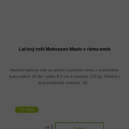
Laťový rošt Materasso Masiv v rámu-smrk
Masivní laťkový rošt ze smrku v pevném rámu z vrstveného
buku nabízí 16 latí, výšku 6,5 cm a nosnost 120 kg. Vhodný i
pod pružinové matrace. 16...
1-2 Týdny
1 616 Kč
od