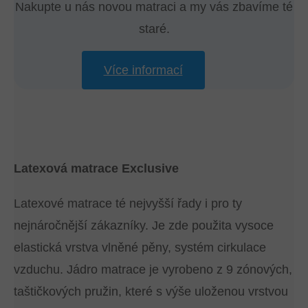
Nakupte u nás novou matraci a my vás zbavíme té
staré.
Více informací
Latexová matrace Exclusive
Latexové matrace té nejvyšší řady i pro ty
nejnáročnější zákazníky. Je zde použita vysoce
elastická vrstva vlněné pěny, systém cirkulace
vzduchu. Jádro matrace je vyrobeno z 9 zónových,
taštičkových pružin, které s výše uloženou vrstvou