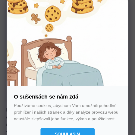
Potřebujete poradit s výběrem?
Nechte nám na sebe číslo. Zavoláme vám a se vším
poradíme
U nás nakupujte bez starostí
Autorizovaný prodejce všech značek. 100%
záruka. Záruční i pozáruční servis.
O sušenkách se nám zdá
Používáme cookies, abychom Vám umožnili pohodlné
Luxusní latexová matrace s 9 zónovými pružinami nabízí
prohlížení našich stránek a díky analýze provozu webu
oboustranný komfort: měkkou stranu s vlnou a latexem a
neustále zlepšovali jeho funkce, výkon a použitelnost.
středně tvrdou s kokosem. Nosnost 130 kg, pratelný potah,
výška 26 cm.
SOUHLASÍM