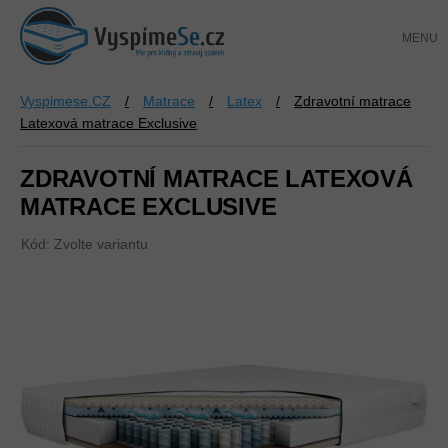
Přejít
NÁKUP
na
KOŠÍK
obsah
Vyspimese.CZ
/
Matrace
/
Latex
/
Zdravotní matrace
Latexová matrace Exclusive
ZDRAVOTNÍ MATRACE LATEXOVÁ
MATRACE EXCLUSIVE
Kód:
Zvolte variantu