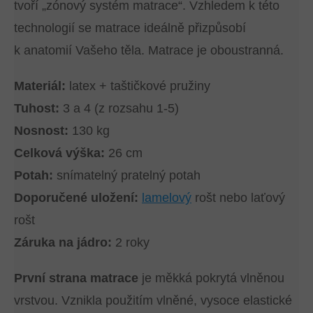
tvoří „zónový systém matrace“. Vzhledem k této
technologií se matrace ideálně přizpůsobí
k anatomií Vašeho těla. Matrace je oboustranná.
Materiál:
latex + taštičkové pružiny
Tuhost:
3 a 4 (z rozsahu 1-5)
Nosnost:
130 kg
Celková výška:
26 cm
Potah:
snímatelný pratelný potah
Doporučené uložení:
lamelový
rošt nebo laťový
rošt
Záruka na jádro:
2 roky
První strana matrace
je měkká pokrytá vlněnou
vrstvou. Vznikla použitím vlněné, vysoce elastické