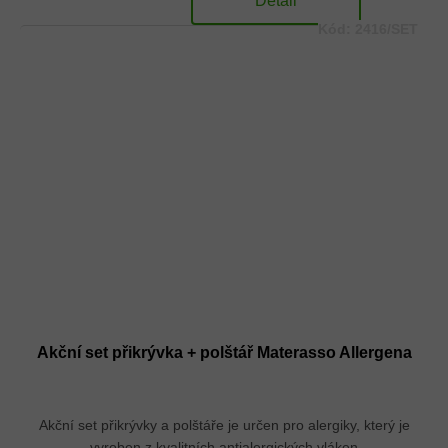
Detail
Kód:
2416/SET
Akční set přikrývka + polštář Materasso Allergena
Akční set přikrývky a polštáře je určen pro alergiky, který je
vyroben z kvalitních antialergických vláken