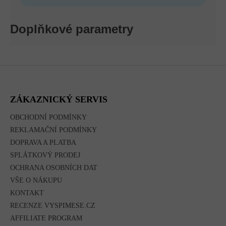
Doplňkové parametry
Z
Á
P
A
ZÁKAZNICKÝ SERVIS
T
Í
OBCHODNÍ PODMÍNKY
REKLAMAČNÍ PODMÍNKY
DOPRAVA A PLATBA
SPLÁTKOVÝ PRODEJ
OCHRANA OSOBNÍCH DAT
VŠE O NÁKUPU
KONTAKT
RECENZE VYSPIMESE.CZ
AFFILIATE PROGRAM