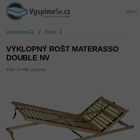
Přejít
NÁKUP
na
KOŠÍK
obsah
Vyspimese.CZ
/
Rošty
/
VÝKLOPNÝ ROŠT MATERASSO
DOUBLE NV
Kód:
Zvolte variantu