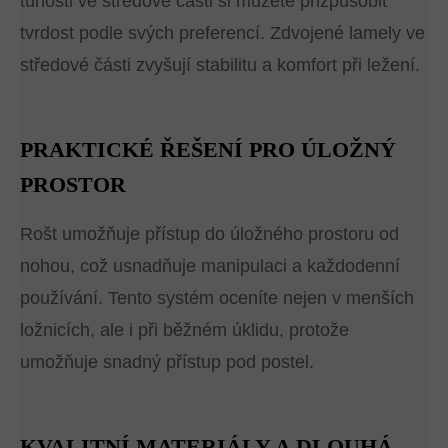
tuhosti ve středové části si můžete přizpůsobit
tvrdost podle svých preferencí. Zdvojené lamely ve
středové části zvyšují stabilitu a komfort při ležení.
PRAKTICKÉ ŘEŠENÍ PRO ÚLOŽNÝ
PROSTOR
Rošt umožňuje přístup do úložného prostoru od
nohou, což usnadňuje manipulaci a každodenní
používání. Tento systém oceníte nejen v menších
ložnicích, ale i při běžném úklidu, protože
umožňuje snadný přístup pod postel.
KVALITNÍ MATERIÁLY A DLOUHÁ