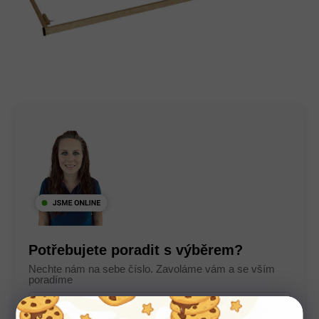
Potřebujete poradit s výběrem?
Nechte nám na sebe číslo. Zavoláme vám a se vším
poradíme