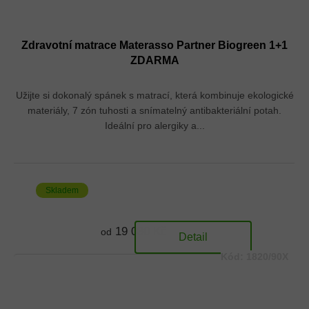
Zdravotní matrace Materasso Partner Biogreen 1+1
ZDARMA
Užijte si dokonalý spánek s matrací, která kombinuje ekologické
materiály, 7 zón tuhosti a snímatelný antibakteriální potah.
Ideální pro alergiky a...
Skladem
19 030 Kč
od
Detail
Kód:
1820/90X