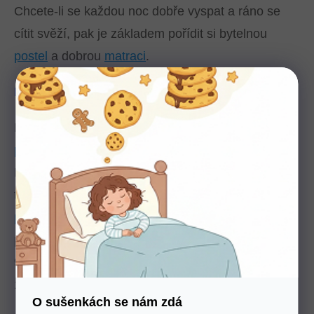
Chcete-li se každou noc dobře vyspat a ráno se
cítit svěží, pak je základem pořídit si bytelnou
postel
a dobrou
matraci
.
Kvalitní postel a rošt
Pro kvalitní spánek je potřeba vybrat i správnou
postel.
Bytelný rám a pevné pelesti jsou základem.
Postel by měla být měkká, příjemná, aby nás
tvarově uspokojovala. Někdo dá přednost
masivní
posteli
, jiný zase zvolí
postel z lamina
. Pro rozměr
postele platí, že optimální šířka pro jednu osobu je
90 cm a délka 200 cm. Pro dvojlůžko pak šíře min.
180 cm a délka 200 cm.
O sušenkách se nám zdá