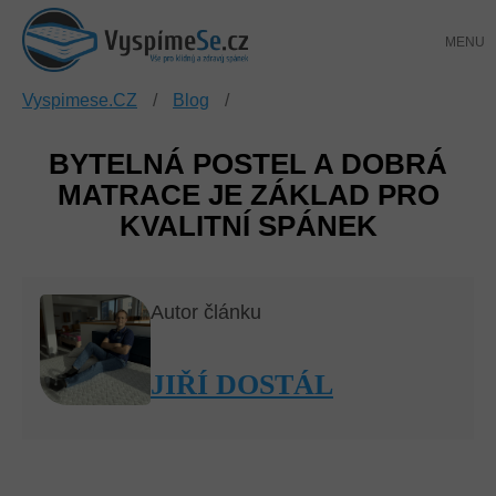
Přejít
NÁKUP
na
KOŠÍK
obsah
Vyspimese.CZ
/
Blog
/
BYTELNÁ POSTEL A DOBRÁ
MATRACE JE ZÁKLAD PRO
KVALITNÍ SPÁNEK
Autor článku
JIŘÍ DOSTÁL