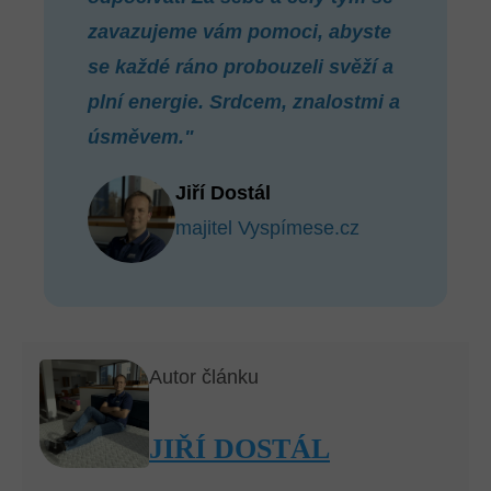
zavazujeme vám pomoci, abyste
se každé ráno probouzeli svěží a
plní energie. Srdcem, znalostmi a
úsměvem."
Jiří Dostál
majitel Vyspímese.cz
Autor článku
JIŘÍ DOSTÁL