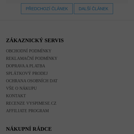
PŘEDCHOZÍ ČLÁNEK
DALŠÍ ČLÁNEK
Z
Á
P
A
ZÁKAZNICKÝ SERVIS
T
Í
OBCHODNÍ PODMÍNKY
REKLAMAČNÍ PODMÍNKY
DOPRAVA A PLATBA
SPLÁTKOVÝ PRODEJ
OCHRANA OSOBNÍCH DAT
VŠE O NÁKUPU
KONTAKT
RECENZE VYSPIMESE.CZ
AFFILIATE PROGRAM
NÁKUPNÍ RÁDCE