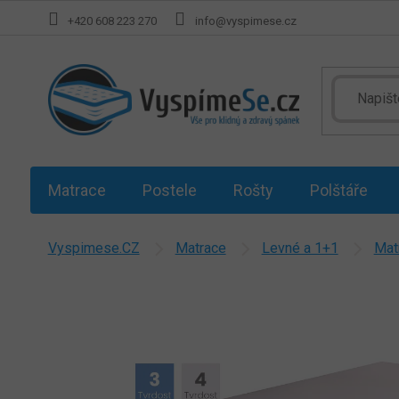
Přejít
+420 608 223 270
info@vyspimese.cz
na
obsah
Matrace
Postele
Rošty
Polštáře
Vyspimese.CZ
Matrace
Levné a 1+1
Mat