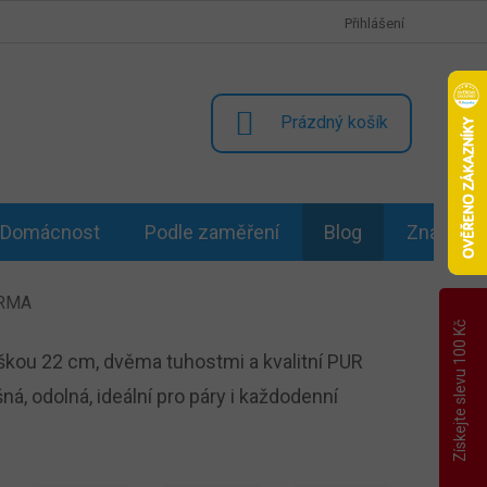
Přihlášení
NÁKUPNÍ
Prázdný košík
KOŠÍK
Domácnost
Podle zaměření
Blog
Značky
ARMA
Získejte slevu 100 Kč
kou 22 cm, dvěma tuhostmi a kvalitní PUR
, odolná, ideální pro páry i každodenní