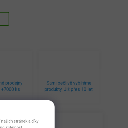
né prodejny
Sami pečlivě vybíráme
 +7000 ks
produkty. Již přes 10 let.
našich stránek a díky
použitelnost.