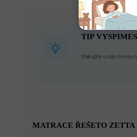
TIP VYSPIMES
Nakupte u nás novou ma
MATRACE ŘEŠETO ZETTA 