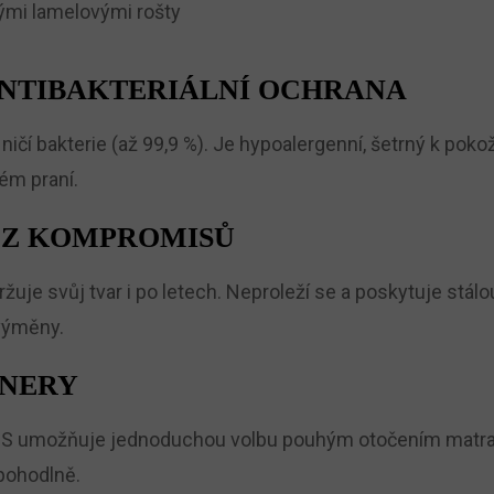
nými lamelovými rošty
 ANTIBAKTERIÁLNÍ OCHRANA
 ničí bakterie (až 99,9 %). Je hypoalergenní, šetrný k poko
tém praní.
BEZ KOMPROMISŮ
žuje svůj tvar i po letech. Neproleží se a poskytuje stálo
 výměny.
TNERY
S umožňuje jednoduchou volbu pouhým otočením matrace. P
 pohodlně.