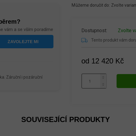
Můžeme doručit do:
Zvolte varia
ýběrem?
me vám a se vším poradíme
Zvolte v
Tento produkt vám do
od
12 420 Kč
Měrná
cena:
a. Záruční i pozáruční
SOUVISEJÍCÍ PRODUKTY