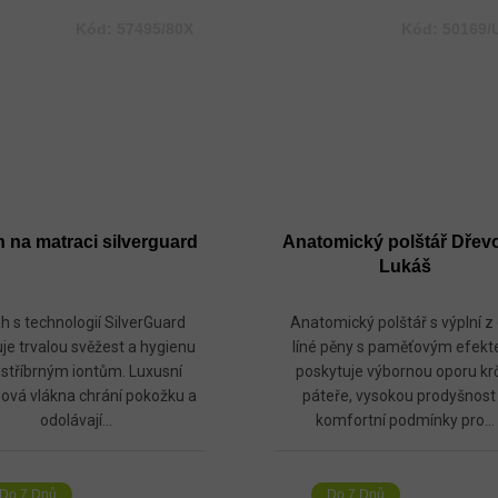
Kód:
57495/80X
Kód:
50169/
 na matraci silverguard
Anatomický polštář Dřev
Lukáš
h s technologií SilverGuard
Anatomický polštář s výplní z 
uje trvalou svěžest a hygienu
líné pěny s paměťovým efek
 stříbrným iontům. Luxusní
poskytuje výbornou oporu kr
zová vlákna chrání pokožku a
páteře, vysokou prodyšnost
odolávají...
komfortní podmínky pro...
Do 7 Dnů
Do 7 Dnů