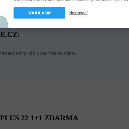
SOUHLASÍM
Nastavení
E.CZ:
traci a my vás zbavíme té staré.
PLUS 22 1+1 ZDARMA