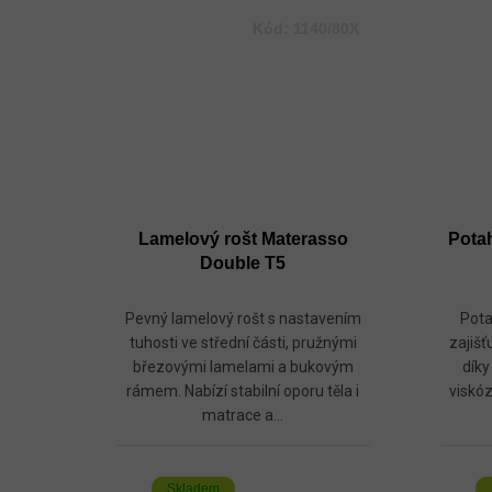
Kód:
1140/80X
Lamelový rošt Materasso
Potah
Double T5
Pevný lamelový rošt s nastavením
Pota
tuhosti ve střední části, pružnými
zajišť
březovými lamelami a bukovým
díky
rámem. Nabízí stabilní oporu těla i
viskó
matrace a...
Skladem