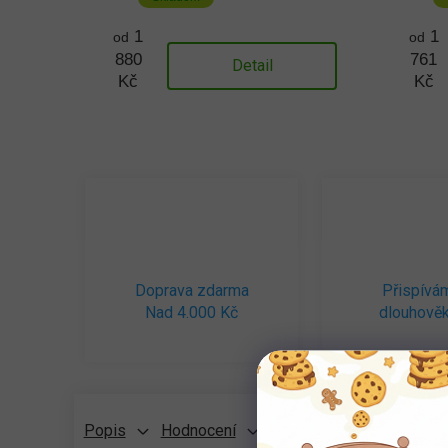
1
1
od
od
880
761
Detail
Kč
Kč
Doprava zdarma
Přispívá
Nad 4.000 Kč
dlouhověk
Popis
Hodnocení
Diskuze