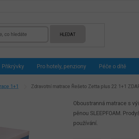
HLEDAT
Přikrývky
Pro hotely, penziony
Péče o dítě
race 1+1
Zdravotní matrace Řešeto Zetta plus 22 1+1 ZD
Oboustranná matrace s výš
pěnou SLEEPFOAM. Prodyšná
používání.