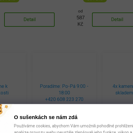
od
587
Detail
Detail
Kč
me k
Poradíme: Po-Pá 9:00 -
4x kamen
osti
18:00
skladem
+420 608 223 270
O sušenkách se nám zdá
Používáme cookies, abychom Vám umožnili pohodlné prohlížení 
analýze provozu webu neustále zlepšovali jeho funkce, výkon a 