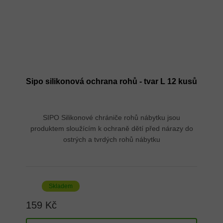
Sipo silikonová ochrana rohů - tvar L 12 kusů
SIPO Silikonové chrániče rohů nábytku jsou
produktem sloužícím k ochraně dětí před nárazy do
ostrých a tvrdých rohů nábytku
Skladem
159 Kč