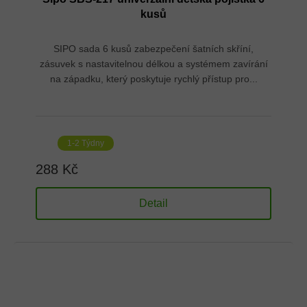
kusů
SIPO sada 6 kusů zabezpečení šatních skříní,
zásuvek s nastavitelnou délkou a systémem zavírání
na západku, který poskytuje rychlý přístup pro...
1-2 Týdny
288 Kč
Detail