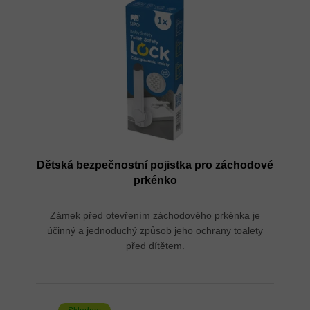
i
o
s
d
p
u
r
k
o
t
d
ů
u
k
t
ů
Dětská bezpečnostní pojistka pro záchodové
prkénko
Zámek před otevřením záchodového prkénka je
účinný a jednoduchý způsob jeho ochrany toalety
před dítětem.