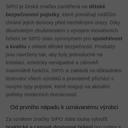
SIPO je česká značka zaměřená na
dětské
bezpečnostní pojistky
, které pomáhají rodičům
chránit jejich domovy před nechtěnými úrazy. Díky
dlouholetým zkušenostem s vývojem inovativních
řešení se SIPO stalo synonymem pro
spolehlivost
a kvalitu
v oblasti dětské bezpečnosti. Produkty
jsou navrženy tak, aby byly jednoduché na
instalaci, esteticky nenápadné a zároveň
maximálně funkční. SIPO si zakládá na důkladném
testování všech výrobků a pravidelně přichází s
novými typy pojistek, které reagují na aktuální
potřeby moderních domácností.
Od prvního nápadu k uznávanému výrobci
Za vznikem značky SIPO stála touha vytvořit
praktické a cenově dostupné řešení
pro rodiny s