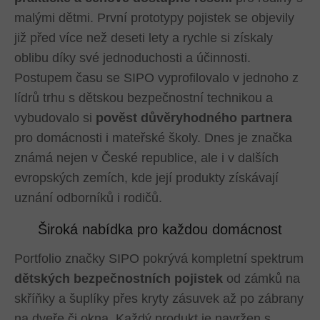
malými dětmi. První prototypy pojistek se objevily
již před více než deseti lety a rychle si získaly
oblibu díky své jednoduchosti a účinnosti.
Postupem času se SIPO vyprofilovalo v jednoho z
lídrů trhu s dětskou bezpečnostní technikou a
vybudovalo si
pověst důvěryhodného partnera
pro domácnosti i mateřské školy. Dnes je značka
známá nejen v České republice, ale i v dalších
evropských zemích, kde její produkty získávají
uznání odborníků i rodičů.
Široká nabídka pro každou domácnost
Portfolio značky SIPO pokrývá kompletní spektrum
dětských bezpečnostních pojistek
od zámků na
skříňky a šuplíky přes kryty zásuvek až po zábrany
na dveře či okna. Každý produkt je navržen s