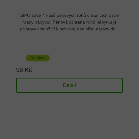
SIPO sada 4 kusů pěnových rohů chránících ostré
hrany nábytku. Pěnová ochrana rohů nábytku je
přípravek sloužící k ochraně dětí před nárazy do...
Skladem
98 Kč
Detail