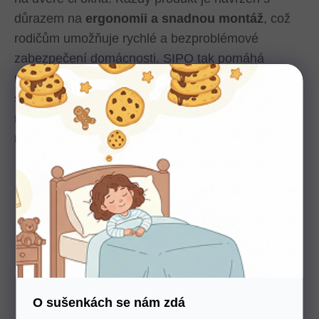
důrazem na
ergonomii a snadnou montáž
, což
rodičům umožňuje rychlé a bezproblémové
zabezpečení domácnosti. SIPO tak pomáhá
rodinám vytvářet prostředí, kde se děti mohou
svobodně pohybovat a objevovat svět, aniž by byli
rodiče vystaveni neustálému stresu z možných
nehod.
Co SIPO nabízí?
Dětské bezpečnostní
zábrany SIPO
O sušenkách se nám zdá