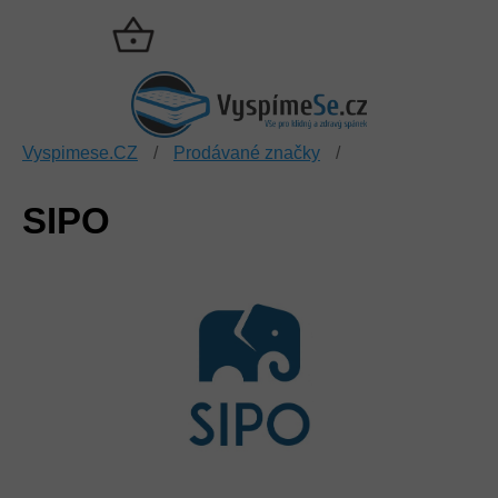
Přejít
na
NÁKUPNÍ
obsah
KOŠÍK
Vyspimese.CZ
/
Prodávané značky
/
SIPO