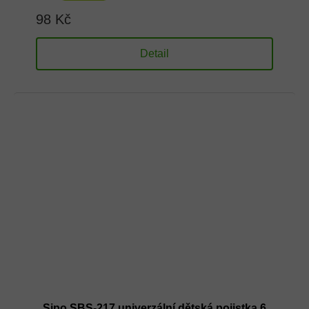
98 Kč
Detail
Sipo SBS-217 univerzální dětská pojistka 6