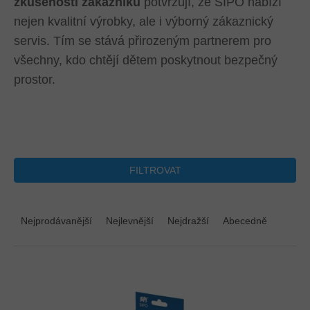
zkušenosti zákazníků
potvrzují, že SIPO nabízí
nejen kvalitní výrobky, ale i výborný zákaznický
servis. Tím se stává přirozeným partnerem pro
všechny, kdo chtějí dětem poskytnout bezpečný
prostor.
FILTROVAT
Ř
a
Nejprodávanější
Nejlevnější
Nejdražší
Abecedně
z
e
n
V
í
ý
p
p
r