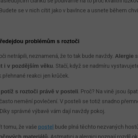
sledujícím článku se podíváme na to proč kvalitní lůžkovi
udete se v nich cítit jako v bavlnce a usnete během chvil
 předejdou problémům s roztoči
oči netrápili, neznamená, že to tak bude navždy.
s
Alergie
. Stačí, když se nadmíru vystavuje
t i v pozdějším věku
 přehnané reakci jen krůček.
. Proč? Na vině jsou špat
 potíž s roztoči právě v posteli
 často nemění povlečení. V posteli se totiž snadno přemno
 Díky správné výbavě vám dají navždy pokoj.
t tomu, že vaše
postel
bude plná těchto nezvaných hostů,
Astmatici a alergici poznají rozdíl o
točových materiálů.