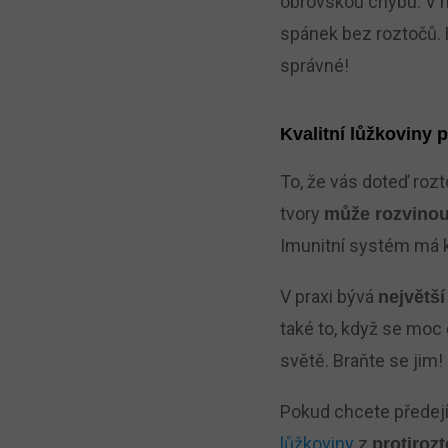
obrovskou chybu. V ná
spánek bez roztočů. B
správné!
Kvalitní lůžkoviny
To, že vás doteď rozt
tvory
může rozvinou
Imunitní systém má k
V praxi bývá
největší
také to, když se moc
světě. Braňte se jim!
Pokud chcete předejí
lůžkoviny
z
protiroz