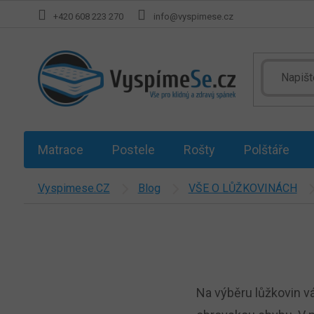
Přejít
+420 608 223 270
info@vyspimese.cz
na
obsah
Matrace
Postele
Rošty
Polštáře
Vyspimese.CZ
Blog
VŠE O LŮŽKOVINÁCH
Na výběru lůžkovin vá