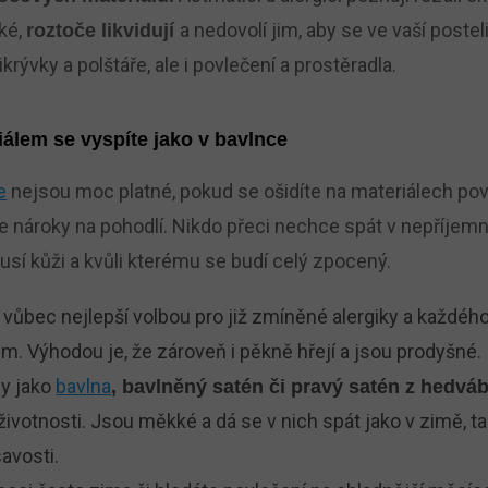
ké,
a nedovolí jim, aby se ve vaší postel
roztoče likvidují
krývky a polštáře, ale i povlečení a prostěradla.
álem se vyspíte jako v bavlnce
e
nejsou moc platné, pokud se ošidíte na materiálech pov
e nároky na pohodlí. Nikdo přeci nechce spát v nepříje
dusí kůži a kvůli kterému se budí celý zpocený.
e vůbec nejlepší volbou pro již zmíněné alergiky a každéh
m. Výhodou je, že zároveň i pěkně hřejí a jsou prodyšné.
ly jako
bavlna
, bavlněný satén či pravý satén z hedváb
 životnosti. Jsou měkké a dá se v nich spát jako v zimě, tak
avosti.