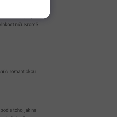
, aby
 nečistotám
 vlhkost ničí. Kromě
ční či romantickou
 podle toho, jak na