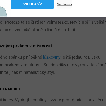
 potíte.
SOUHLASÍM
Nastavení
as od času sejme a vypere.
Zabrání až 80 % vlhkosti a
i. Protože ta se čistí jen velmi těžko. Navíc ji příliš velká
na ní tvoří také plísně a líhniště bakterií.
azným prvkem v místnosti
ného spánku plní pěkné
lůžkoviny
ještě jednu roli. Jsou
v místnosti. Snadno díky nim vykouzlíte váno
ím
prvkem
íte jinak minimalistický styl.
ní usínání
í barev. Vybírejte odstíny a vzory prostěradel a povlečení