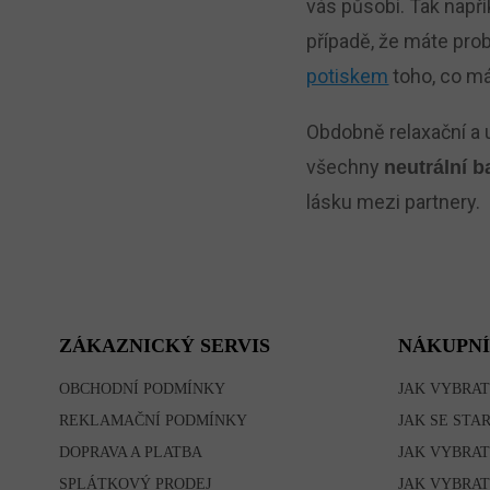
vás působí. Tak napří
případě, že máte pr
potiskem
toho, co má
Obdobně relaxační a u
všechny
neutrální b
lásku mezi partnery.
Z
Á
P
A
T
ZÁKAZNICKÝ SERVIS
NÁKUPNÍ
Í
OBCHODNÍ PODMÍNKY
JAK VYBRAT
REKLAMAČNÍ PODMÍNKY
JAK SE STA
DOPRAVA A PLATBA
JAK VYBRAT
SPLÁTKOVÝ PRODEJ
JAK VYBRAT