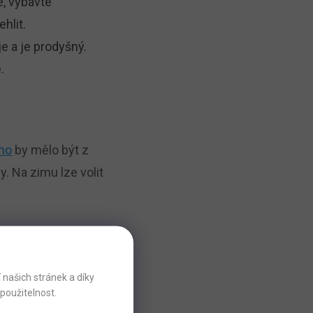
e, vybavte
ehlit.
je a je prodyšný.
e.
mo
by mělo být z
y. Na zimu lze volit
ravdu šikovná věc.
našich stránek a díky
použitelnost.
te doma
,
malé děti