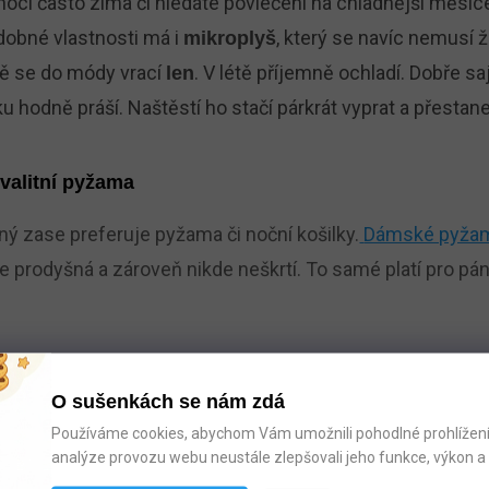
noci často zima či hledáte povlečení na chladnější měsíc
dobné vlastnosti má i
, který se navíc nemusí ž
mikroplyš
ě se do módy vrací
. V létě příjemně ochladí. Dobře sa
len
u hodně práší. Naštěstí ho stačí párkrát vyprat a přestan
valitní pyžama
iný zase preferuje pyžama či noční košilky.
Dámské pyža
 je prodyšná a zároveň nikde neškrtí. To samé platí pro pán
 prodlouží její životnost
O sušenkách se nám zdá
mezi lůžkoviny patří také
chrániče na matrace
. To je op
Používáme cookies, abychom Vám umožnili pohodlné prohlížení 
analýze provozu webu neustále zlepšovali jeho funkce, výkon a 
ich vyplatí investovat. A to především tehdy, pokud má