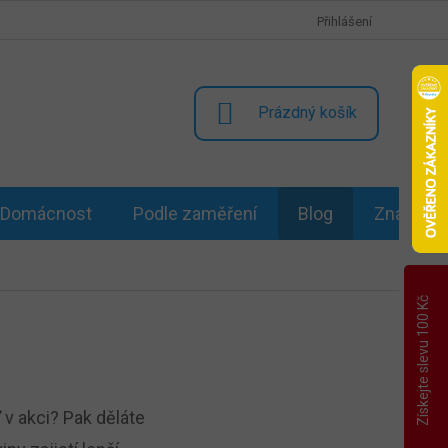
Přihlášení
NÁKUPNÍ
Prázdný košík
KOŠÍK
Domácnost
Podle zaměření
Blog
Značky
Získejte slevu 100 Kč
 v akci? Pak děláte