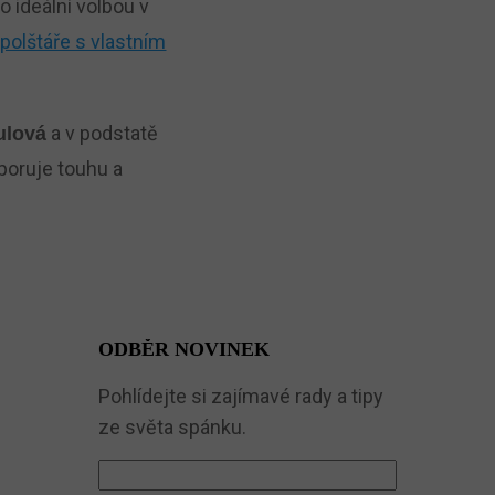
o ideální volbou v
polštáře s vlastním
a v podstatě
ulová
poruje touhu a
ODBĚR NOVINEK
Pohlídejte si zajímavé rady a tipy
ze světa spánku.