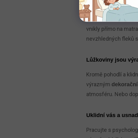
nebo se v noci
hodně
Chránič matrace se č
vnikly přímo na matrac
nevzhledných fleků se 
Lůžkoviny jsou výr
Kromě pohodlí a klid
výrazným
dekoračn
atmosféru. Nebo dopln
Uklidní vás a usnad
Pracujte s psychologi