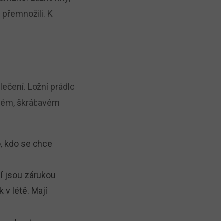
i přemnožili. K
lečení. Ložní prádlo
mném, škrábavém
o, kdo se chce
jsou zárukou
í
 v létě. Mají