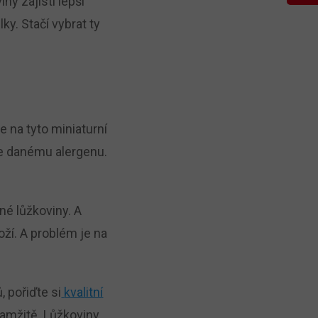
ny zajistí lepší
ky. Stačí vybrat ty
e na tyto miniaturní
te danému alergenu.
né lůžkoviny. A
ží. A problém je na
 pořiďte si
kvalitní
kamžitě. Lůžkoviny,