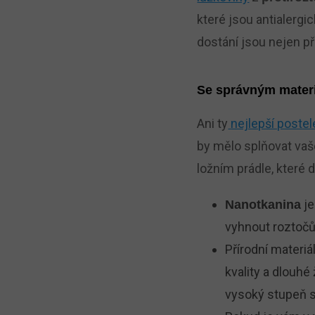
které jsou antialergic
dostání jsou nejen při
Se správným materi
Ani ty
nejlepší postel
by mělo splňovat vaš
ložním prádle, které 
j
Nanotkanina
vyhnout roztočů
Přírodní materiá
kvality a dlouhé
vysoký stupeň s