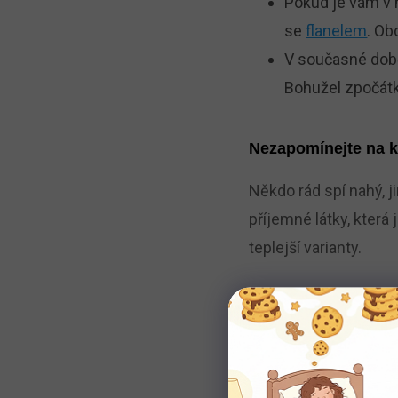
Pokud je vám v 
se
flanelem
. Ob
V současné dob
Bohužel zpočátk
Nezapomínejte na k
Někdo rád spí nahý, j
příjemné látky, která
teplejší varianty.
Chrániče na matrace
V rozšířeném smyslu 
Rozhodně se vám do n