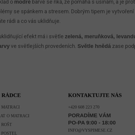
klad o
barvě se říká, že pomáhá s usínám, a je prot
modré
oblémy se spánkem a stresem. Dobrým tipem je vytvoření
te rádi a co vás uklidňuje.
klidňující efekt má i světle
zelená, meruňková, levand
ve světlejších provedeních.
zase pod
arvy
Světle hnědá
 RÁDCE
KONTAKTUJTE NÁS
 MATRACI
+420 608 223 270
PORADÍME VÁM
RAT O MATRACI
PO-PA 9:00 - 18:00
 ROŠT
INFO@VYSPIMESE.CZ
 POSTEL