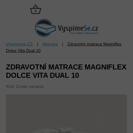
Přejít
na
NÁKUPNÍ
obsah
KOŠÍK
Vyspimese.CZ
/
Matrace
/
Zdravotní matrace Magniflex
Dolce Vita Dual 10
ZDRAVOTNÍ MATRACE MAGNIFLEX
DOLCE VITA DUAL 10
Kód:
Zvolte variantu