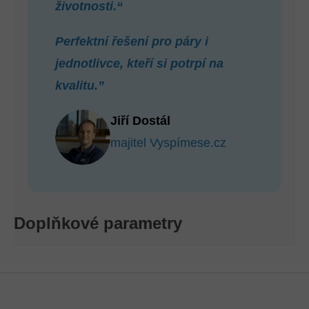
životnosti.“
Perfektní řešení pro páry i
jednotlivce, kteří si potrpí na
kvalitu.”
Jiří Dostál
majitel Vyspímese.cz
Doplňkové parametry
Z
Á
P