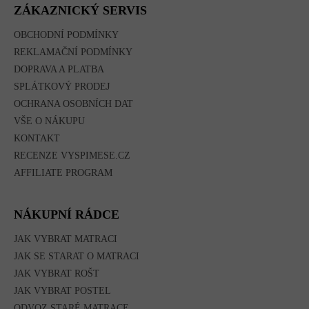
A
ZÁKAZNICKÝ SERVIS
T
Í
OBCHODNÍ PODMÍNKY
REKLAMAČNÍ PODMÍNKY
DOPRAVA A PLATBA
SPLÁTKOVÝ PRODEJ
OCHRANA OSOBNÍCH DAT
VŠE O NÁKUPU
KONTAKT
RECENZE VYSPIMESE.CZ
AFFILIATE PROGRAM
NÁKUPNÍ RÁDCE
JAK VYBRAT MATRACI
JAK SE STARAT O MATRACI
JAK VYBRAT ROŠT
JAK VYBRAT POSTEL
ODVOZ STARÉ MATRACE