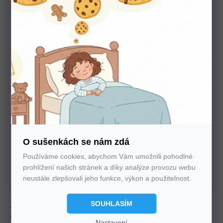
Potřebujete poradit s výběrem?
Nechte nám na sebe číslo. Zavoláme vám a se vším
poradíme
O sušenkách se nám zdá
Používáme cookies, abychom Vám umožnili pohodlné
U nás nakupujte bez starostí
prohlížení našich stránek a díky analýze provozu webu
Autorizovaný prodejce všech značek. 100%
záruka. Záruční i pozáruční servis.
neustále zlepšovali jeho funkce, výkon a použitelnost.
SOUHLASÍM
Zdravotní matrace s paměťovou pěnou Memoform a potahem
Outlast®. Výška 25 cm, duální komfort a dokonalá regulace
Nastavení