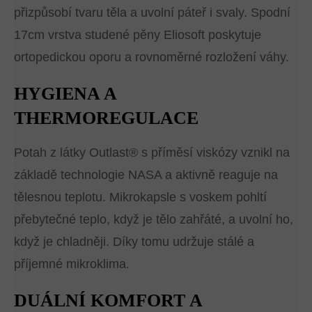
přizpůsobí tvaru těla a uvolní páteř i svaly. Spodní
17cm vrstva studené pěny Eliosoft poskytuje
ortopedickou oporu a rovnoměrné rozložení váhy.
HYGIENA A
THERMOREGULACE
Potah z látky Outlast® s příměsí viskózy vznikl na
základě technologie NASA a aktivně reaguje na
tělesnou teplotu. Mikrokapsle s voskem pohltí
přebytečné teplo, když je tělo zahřáté, a uvolní ho,
když je chladněji. Díky tomu udržuje stálé a
příjemné mikroklima.
DUÁLNÍ KOMFORT A