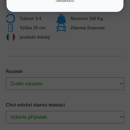
teploty pro hluboký, zdravý spánek.
Tuhost
3-4
Nosnost
150 Kg
Výška
25 cm
Zdarma
Doprava
produkt
Italský
Rozměr
Chci odvézt starou matraci