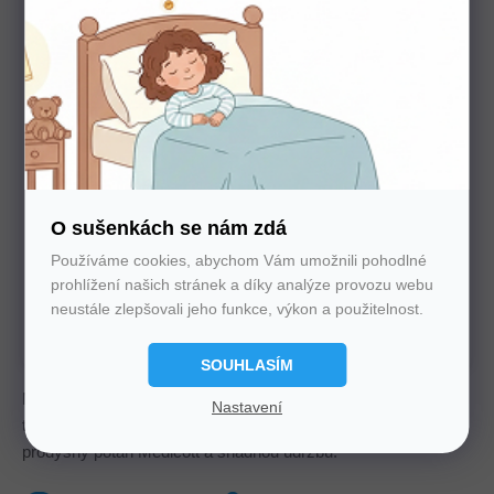
Potřebujete poradit s výběrem?
Nechte nám na sebe číslo. Zavoláme vám a se vším
poradíme
O sušenkách se nám zdá
Používáme cookies, abychom Vám umožnili pohodlné
prohlížení našich stránek a díky analýze provozu webu
U nás nakupujte bez starostí
neustále zlepšovali jeho funkce, výkon a použitelnost.
Autorizovaný prodejce všech značek. 100%
záruka. Záruční i pozáruční servis.
SOUHLASÍM
Měkká matrace Una Soft z hybridní pěny s výškou 14 cm,
Nastavení
tuhostí H2 a 5 anatomickými zónami. Nabízí větší komfort,
prodyšný potah Medicott a snadnou údržbu.