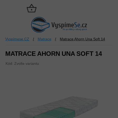
Přejít
na
NÁKUPNÍ
obsah
KOŠÍK
Vyspimese.CZ
/
Matrace
/
Matrace Ahorn Una Soft 14
MATRACE AHORN UNA SOFT 14
Kód:
Zvolte variantu