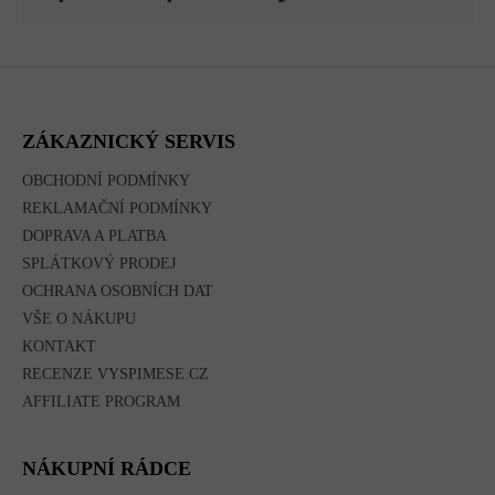
Z
Á
P
A
ZÁKAZNICKÝ SERVIS
T
Í
OBCHODNÍ PODMÍNKY
REKLAMAČNÍ PODMÍNKY
DOPRAVA A PLATBA
SPLÁTKOVÝ PRODEJ
OCHRANA OSOBNÍCH DAT
VŠE O NÁKUPU
KONTAKT
RECENZE VYSPIMESE.CZ
AFFILIATE PROGRAM
NÁKUPNÍ RÁDCE