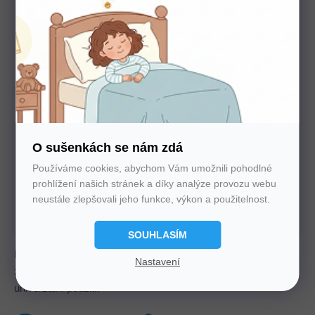
Potřebujete poradit s výběrem?
Nechte nám na sebe číslo. Zavoláme vám a se vším
poradíme
O sušenkách se nám zdá
Používáme cookies, abychom Vám umožnili pohodlné
prohlížení našich stránek a díky analýze provozu webu
U nás nakupujte bez starostí
neustále zlepšovali jeho funkce, výkon a použitelnost.
Autorizovaný prodejce všech značek. 100%
záruka. Záruční i pozáruční servis.
SOUHLASÍM
Hybridní pěnová matrace Una s výškou 16 cm, tuhostí H3 a 5
Nastavení
zónami. Nabízí vyšší komfort, kvalitní potah Medicott a
univerzální použití.