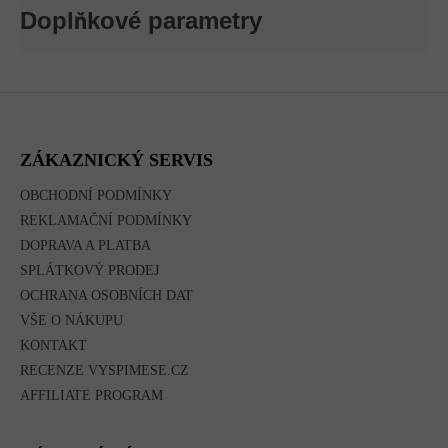
Doplňkové parametry
Z
Á
P
A
ZÁKAZNICKÝ SERVIS
T
Í
OBCHODNÍ PODMÍNKY
REKLAMAČNÍ PODMÍNKY
DOPRAVA A PLATBA
SPLÁTKOVÝ PRODEJ
OCHRANA OSOBNÍCH DAT
VŠE O NÁKUPU
KONTAKT
RECENZE VYSPIMESE.CZ
AFFILIATE PROGRAM