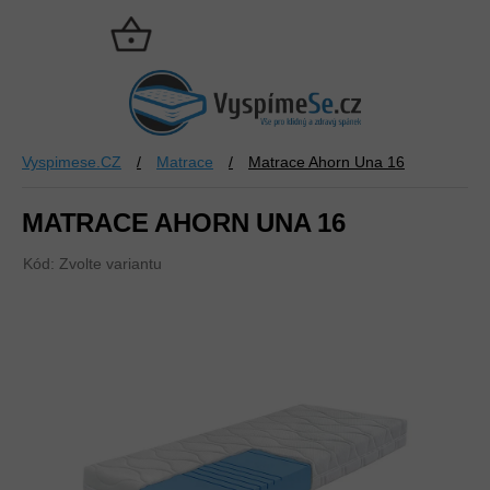
Přejít
na
NÁKUPNÍ
obsah
KOŠÍK
Vyspimese.CZ
/
Matrace
/
Matrace Ahorn Una 16
MATRACE AHORN UNA 16
Kód:
Zvolte variantu