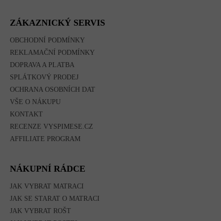
Á
P
A
ZÁKAZNICKÝ SERVIS
T
Í
OBCHODNÍ PODMÍNKY
REKLAMAČNÍ PODMÍNKY
DOPRAVA A PLATBA
SPLÁTKOVÝ PRODEJ
OCHRANA OSOBNÍCH DAT
VŠE O NÁKUPU
KONTAKT
RECENZE VYSPIMESE.CZ
AFFILIATE PROGRAM
NÁKUPNÍ RÁDCE
JAK VYBRAT MATRACI
JAK SE STARAT O MATRACI
JAK VYBRAT ROŠT