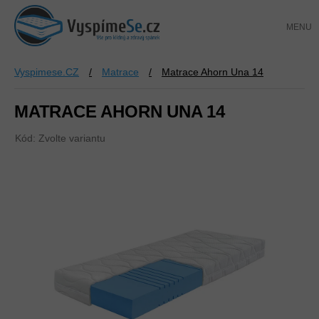
Přejít
NÁKUP
na
KOŠÍK
obsah
Vyspimese.CZ
/
Matrace
/
Matrace Ahorn Una 14
MATRACE AHORN UNA 14
Kód:
Zvolte variantu