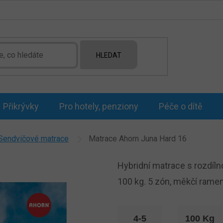
HLEDAT
Přikrývky
Pro hotely, penziony
Péče o dítě
Sendvičové matrace
Matrace Ahorn Juna Hard 16
Hybridní matrace s rozdíl
100 kg. 5 zón, měkčí ramen
4-5
100 Kg