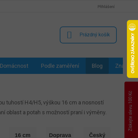
Přihlášení
NÁKUPNÍ
Prázdný košík
KOŠÍK
Domácnost
Podle zaměření
Blog
Značky
Získejte slevu 100 Kč
nou tuhostí H4/H5, výškou 16 cm a nosností
ní oblast a potah s možností praní i výměny.
16 cm
Doprava
Český