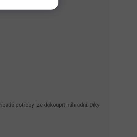
řípadě potřeby lze dokoupit náhradní. Díky