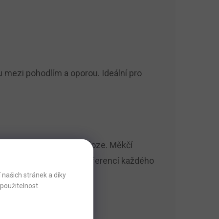
 mezi pohodlím a oporou. Ideální pro
la v každé spánkové poloze. Měkčí
 umožňuje volbu podle preferencí každého
našich stránek a díky
použitelnost.