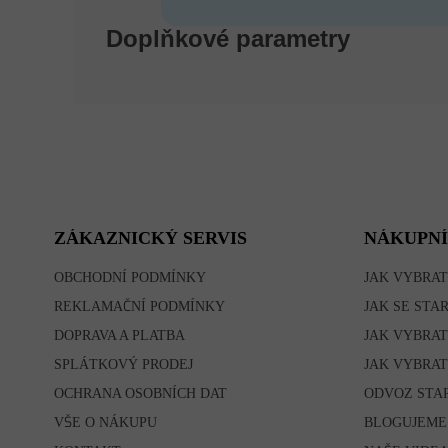
Doplňkové parametry
Z
Á
P
A
T
ZÁKAZNICKÝ SERVIS
NÁKUPNÍ
Í
OBCHODNÍ PODMÍNKY
JAK VYBRAT
REKLAMAČNÍ PODMÍNKY
JAK SE STA
DOPRAVA A PLATBA
JAK VYBRAT
SPLÁTKOVÝ PRODEJ
JAK VYBRAT
OCHRANA OSOBNÍCH DAT
ODVOZ STA
VŠE O NÁKUPU
BLOGUJEME