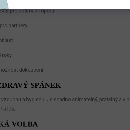
EX® pro optimální oporu
pro partnery
oblast
 roky
, možnost dokoupení
ZDRAVÝ SPÁNEK
i vzduchu a hygienu. Je snadno snímatelný, pratelný a v p
há léta.
CKÁ VOLBA