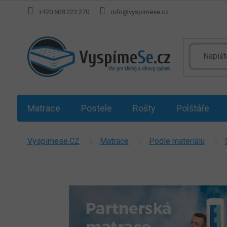
Přejít
+420 608 223 270
info@vyspimese.cz
na
obsah
Matrace
Postele
Rošty
Polštáře
Vyspimese.CZ
Matrace
Podle materiálu