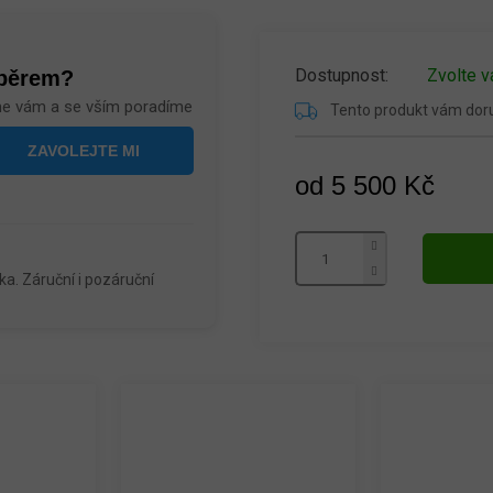
Zvolte v
ýběrem?
me vám a se vším poradíme
Tento produkt vám do
od
5 500 Kč
Měrná
cena:
a. Záruční i pozáruční