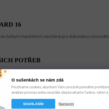
ARD 16
kou bohyní manželství, navržená pro dokonalou rovnováhu
ŠICH POTŘEB
tní hybridní pěnu a 5zónové profilování pro podporu tě
 boku a rozdílná tuhost stran (H4 – měkká, H5 – střední)
O sušenkách se nám zdá
Používáme cookies, abychom Vám umožnili pohodlné prohlížení 
analýze provozu webu neustále zlepšovali jeho funkce, výkon a 
OSTI:
SOUHLASÍM
Nastavení