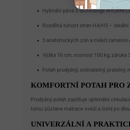
Hybridní pěna s technologií AHORNFL
Rozdílná tuhost stran H4/H5 – ideální 
5 anatomických zón a měkčí ramenní 
Výška 16 cm, nosnost 100 kg, záruka 3
Potah prodyšný, snímatelný, pratelný
KOMFORTNÍ POTAH PRO 
Prodyšný potah zajišťuje optimální cirkulac
tomu zůstane matrace svěží a čistá po dlou
UNIVERZÁLNÍ A PRAKTI