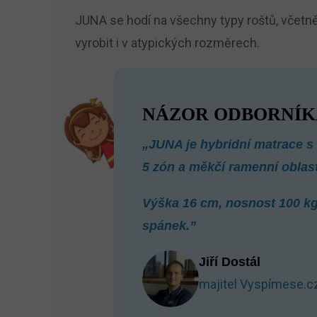
JUNA se hodí na všechny typy roštů, včetně
vyrobit i v atypických rozměrech.
NÁZOR ODBORNÍK
„JUNA je hybridní matrace s r
5 zón a měkčí ramenní oblas
Výška 16 cm, nosnost 100 kg 
spánek.”
Jiří Dostál
majitel Vyspímese.c