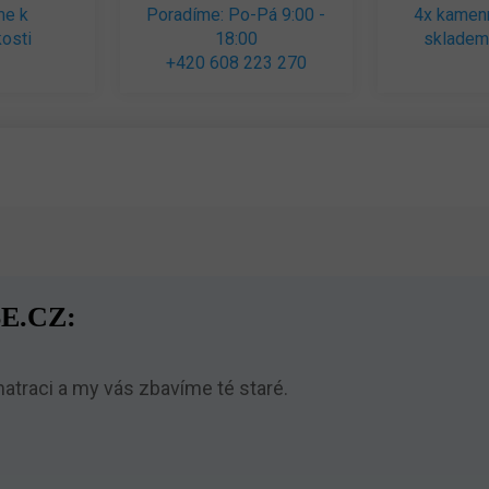
me k
Poradíme: Po-Pá 9:00 -
4x kamen
osti
18:00
skladem
+420 608 223 270
E.CZ:
traci a my vás zbavíme té staré.