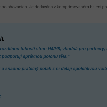
 polohovacích. Je dodávána v komprimovaném balení pro s
A
ozdílnou tuhostí stran H4/H5, vhodná pro partnery, kt
t podporují správnou polohu těla.“
a snadno pratelný potah z ní dělají spolehlivou vo
z