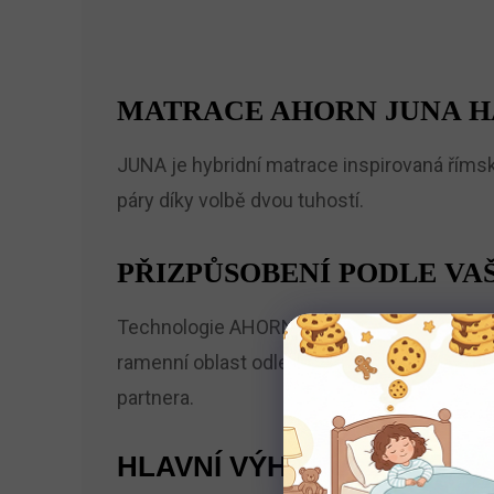
MATRACE AHORN JUNA H
JUNA je hybridní matrace inspirovaná říms
páry díky volbě dvou tuhostí.
PŘIZPŮSOBENÍ PODLE VA
Technologie AHORNFLEX® JUNA spojuje kvali
ramenní oblast odlehčuje tlak při spaní na
partnera.
HLAVNÍ VÝHODY A VLASTN