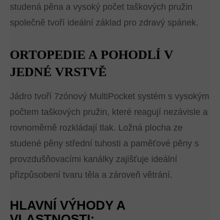
studená pěna a vysoký počet taškových pružin
společně tvoří ideální základ pro zdravý spánek.
ORTOPEDIE A POHODLÍ V
JEDNÉ VRSTVĚ
Jádro tvoří 7zónový MultiPocket systém s vysokým
počtem taškových pružin, které reagují nezávisle a
rovnoměrně rozkládají tlak. Ložná plocha ze
studené pěny střední tuhosti a paměťové pěny s
provzdušňovacími kanálky zajišťuje ideální
přizpůsobení tvaru těla a zároveň větrání.
HLAVNÍ VÝHODY A
VLASTNOSTI: