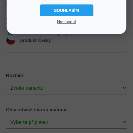
vlastnosti a maximální komfort při každé poloze.
SOUHLASÍM
Tuhost
3-4
Nosnost
145 Kg
Nastavení
Výška
26 cm
Zdarma
Doprava
produkt
Český
Rozměr
Chci odvézt starou matraci