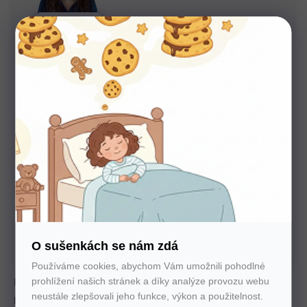
Potřebujete poradit s výběrem?
Nechte nám na sebe číslo. Zavoláme vám a se vším
poradíme
U nás nakupujte bez starostí
Autorizovaný prodejce všech značek. 100%
záruka. Záruční i pozáruční servis.
O sušenkách se nám zdá
Používáme cookies, abychom Vám umožnili pohodlné
prohlížení našich stránek a díky analýze provozu webu
Prémiová matrace s MultiPocket pružinami a paměťovou
neustále zlepšovali jeho funkce, výkon a použitelnost.
pěnou. Vysoká nosnost, potah Tencel®, skvělé ortopedické