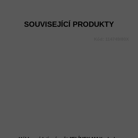
Měrná
cena:
SOUVISEJÍCÍ PRODUKTY
Kód:
114749/80X