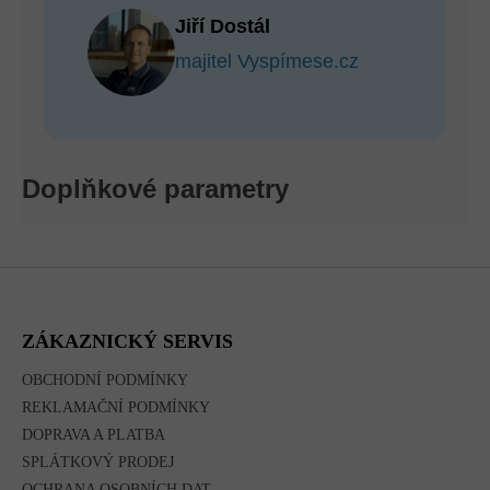
Jiří Dostál
majitel Vyspímese.cz
Doplňkové parametry
Z
Á
P
A
ZÁKAZNICKÝ SERVIS
T
Í
OBCHODNÍ PODMÍNKY
REKLAMAČNÍ PODMÍNKY
DOPRAVA A PLATBA
SPLÁTKOVÝ PRODEJ
OCHRANA OSOBNÍCH DAT