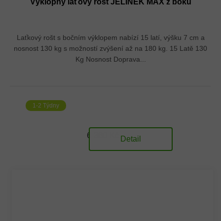
Výklopný laťový rošt JELÍNEK MAX z boku
Laťkový rošt s bočním výklopem nabízí 15 latí, výšku 7 cm a
nosnost 130 kg s možností zvýšení až na 180 kg. 15 Latě 130
Kg Nosnost Doprava...
1-2 Týdny
6 360 Kč
Detail