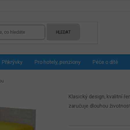
HLEDAT
Přikrývky
Pro hotely, penziony
Péče o dítě
ou
Klasický design, kvalitní 
zaručuje dlouhou životnos