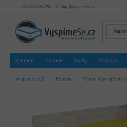
Přejít
+420 608 223 270
info@vyspimese.cz
na
obsah
Matrace
Postele
Rošty
Polštáře
Vyspimese.CZ
Postele
Postel Katy s přistýlk