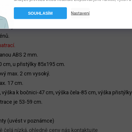
SOUHLASÍM
Nastavení
třísky.
énů.
atrací.
ranou ABS 2 mm.
0 cm, u přistýlky 85x195 cm.
ový max. 2 cm vysoký.
ax. 17 cm.
 výška k bočnici-47 cm, výška čela-85 cm, výška přistýlk
trace je 53-59 cm.
nty (uvést v poznámce)
ě čelá nízká, ohledně ceny nás kontaktujte