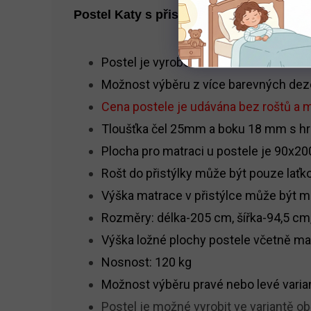
Postel Katy s přistýlkou
Postel je vyrobena z laminované dřevo
Možnost výběru z více barevných dez
Cena postele je udávána bez roštů a m
Tloušťka čel 25mm a boku 18 mm s h
Plocha pro matraci u postele je 90x20
Rošt do přistýlky může být pouze laťk
Výška matrace v přistýlce může být m
Rozměry: délka-205 cm, šířka-94,5 cm,
Výška ložné plochy postele včetně ma
Nosnost: 120 kg
Možnost výběru pravé nebo levé varia
Postel je možné vyrobit ve variantě ob