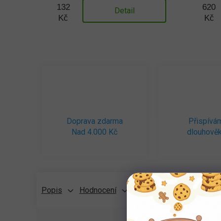
132
620
Detail
Kč
Kč
Doprava zdarma
Přispívá
Nad 4.000 Kč
dlouhověk
Popis
Hodnocení
Diskuze (1)