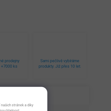
né prodejny
Sami pečlivě vybíráme
 +7000 ks
produkty. Již přes 10 let.
našich stránek a díky
použitelnost.