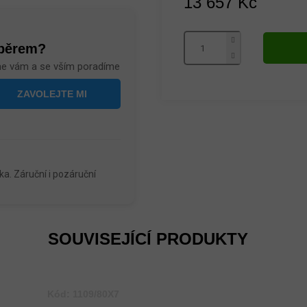
13 657 Kč
Měrná
cena:
ýběrem?
me vám a se vším poradíme
a. Záruční i pozáruční
SOUVISEJÍCÍ PRODUKTY
Kód:
1109/80X7