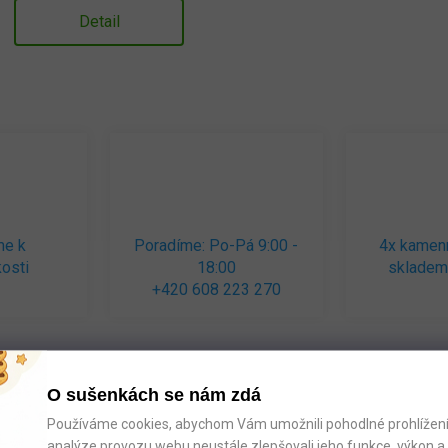
Detail
me k
Poradíme: Po-Pá 9:00 -
4x kamen
osti
18:00
skladem
+420 608 223 270
O sušenkách se nám zdá
Používáme cookies, abychom Vám umožnili pohodlné prohlížení 
analýze provozu webu neustále zlepšovali jeho funkce, výkon a 