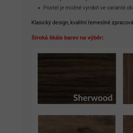
Postel je možné vyrobit ve variantě o
Klasický design, kvalitní řemeslné zpracová
Široká škála barev na výběr: