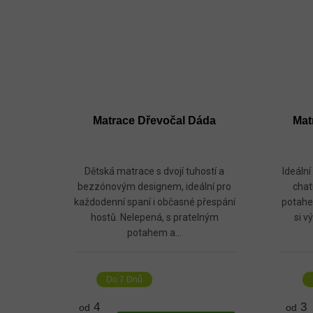
Matrace Dřevočal Dáda
Mat
Dětská matrace s dvojí tuhostí a
Ideální
bezzónovým designem, ideální pro
chat
každodenní spaní i občasné přespání
potahe
hostů. Nelepená, s pratelným
si v
potahem a...
Do 7 Dnů
4
3
od
od