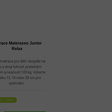
race Materasso Junior
Relax
 matrace pro děti i dospělé na
u s dvojí tuhostí, pratelným
m a nosností 100 kg. Vyberte
ýšku 13, 16 nebo 20 cm pro
optimální...
1-2 Týdny